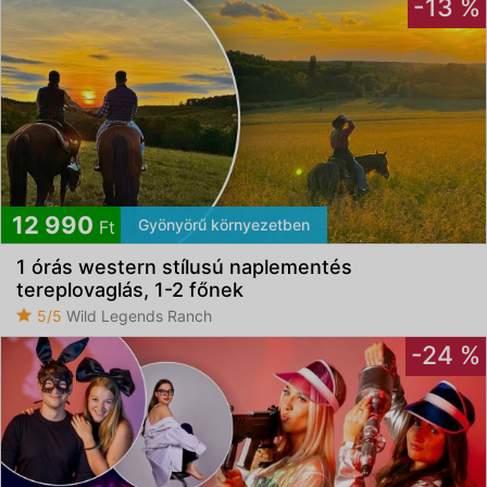
-13 %
12 990
Gyönyörű környezetben
Ft
1 órás western stílusú naplementés
tereplovaglás, 1-2 főnek
5/5
Wild Legends Ranch
-24 %