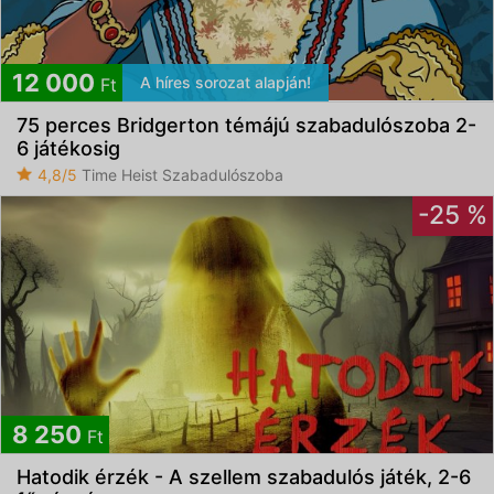
12 000
A híres sorozat alapján!
Ft
75 perces Bridgerton témájú szabadulószoba 2-
6 játékosig
4,8/5
Time Heist Szabadulószoba
-25 %
8 250
Ft
Hatodik érzék - A szellem szabadulós játék, 2-6