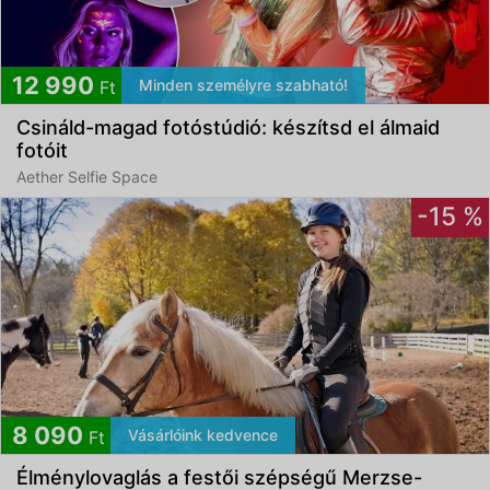
12 990
Minden személyre szabható!
Ft
Csináld-magad fotóstúdió: készítsd el álmaid
fotóit
Aether Selfie Space
-15 %
8 090
Vásárlóink kedvence
Ft
Élménylovaglás a festői szépségű Merzse-