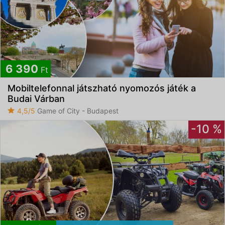
6 390
Ft
Mobiltelefonnal játszható nyomozós játék a
Budai Várban
4,5/5
Game of City - Budapest
-10 %