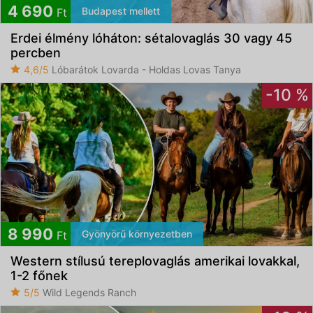
4 690
Budapest mellett
Ft
Erdei élmény lóháton: sétalovaglás 30 vagy 45
percben
4,6/5
Lóbarátok Lovarda - Holdas Lovas Tanya
-10 %
8 990
Gyönyörű környezetben
Ft
Western stílusú tereplovaglás amerikai lovakkal,
1-2 főnek
5/5
Wild Legends Ranch