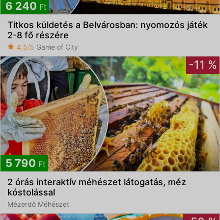
6 240
Ft
Titkos küldetés a Belvárosban: nyomozós játék
2-8 fő részére
4,5/5
Game of City
-11 %
5 790
Ft
2 órás interaktív méhészet látogatás, méz
kóstolással
Mézerdő Méhészet