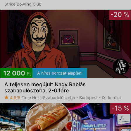
Strike Bowling Club
-20 %
12 000
A híres sorozat alapján!
Ft
A teljesen megújult Nagy Rablás
szabadulószoba, 2-6 főre
4,8/5
Time Heist Szabadulószoba - Budapest - IX. kerület
-15 %