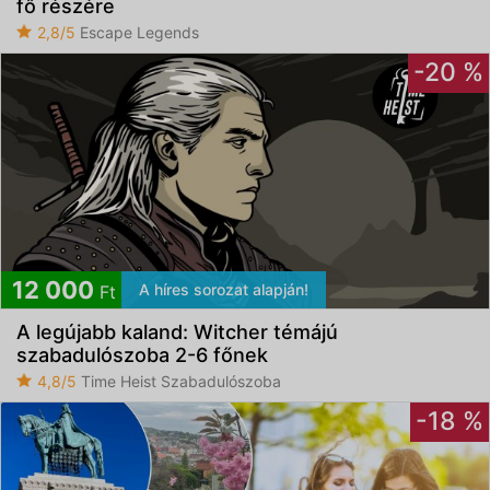
fő részére
2,8/5
Escape Legends
-20 %
12 000
A híres sorozat alapján!
Ft
A legújabb kaland: Witcher témájú
szabadulószoba 2-6 főnek
4,8/5
Time Heist Szabadulószoba
-18 %