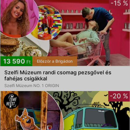
-15 %
13 590
Először a Brigádon
Ft
Szelfi Múzeum randi csomag pezsgővel és
fahéjas csigákkal
Szelfi Múzeum NO. 1 ORIGIN
-20 %