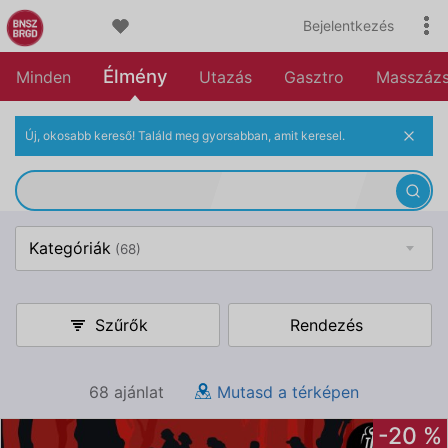
Bejelentkezés
Élmény
Minden
Utazás
Gasztro
Masszáz
Új, okosabb kereső! Találd meg gyorsabban, amit keresel.
Kategóriák
(68)
Szűrők
Rendezés
68 ajánlat
Mutasd a térképen
-20 %