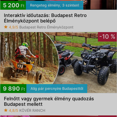
5 200
Rengeteg élmény, 3 szinten!
Ft
Interaktív időutazás: Budapest Retro
Élményközpont belépő
4,9/5
Budapest Retro Élményközpont
-10 %
9 890
Alig pár percnyire Budapesttől
Ft
Felnőtt vagy gyermek élmény quadozás
Budapest mellett
4,8/5
KÖVÉR RANCH