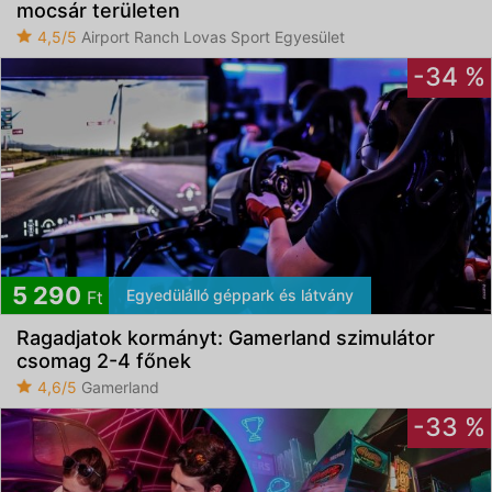
mocsár területen
4,5/5
Airport Ranch Lovas Sport Egyesület
-34 %
5 290
Egyedülálló géppark és látvány
Ft
Ragadjatok kormányt: Gamerland szimulátor
csomag 2-4 főnek
4,6/5
Gamerland
-33 %