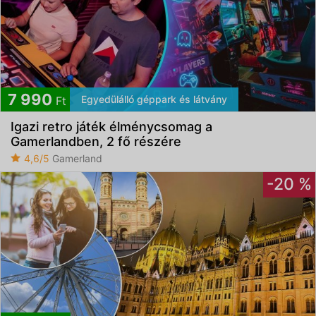
7 990
Egyedülálló géppark és látvány
Ft
Igazi retro játék élménycsomag a
Gamerlandben, 2 fő részére
4,6/5
Gamerland
-20 %