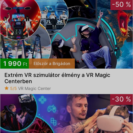
-50 %
1 990
Először a Brigádon
Ft
Extrém VR szimulátor élmény a VR Magic
Centerben
5/5
VR Magic Center
-30 %