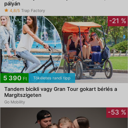
pályán
4,8/5
Trap Factory
-21 %
5 390
Tökéletes randi tipp
Ft
Tandem bicikli vagy Gran Tour gokart bérlés a
Margitszigeten
Go Mobility
-53 %