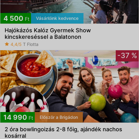
4 500
Vásárlóink kedvence
Ft
Hajókázós Kalóz Gyermek Show
kincskereséssel a Balatonon
4,4/5
T Flotta
-37 %
14 990
Először a Brigádon
Ft
2 óra bowlingoizás 2-8 főig, ajándék nachos
kosárral