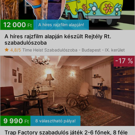
12 000
A híres rajzfilm alapján!
Ft
A híres rajzfilm alapján készült Rejtély Rt.
szabadulószoba
4,8/5
Time Heist Szabadulószoba - Budapest - IX. kerület
-17 %
9 990
8 választható pálya!
Ft
Trap Factory szabadulós játék 2-6 főnek, 8 féle