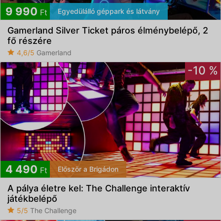
Feliratkozom
9 990
Egyedülálló géppark és látvány
Ft
Gamerland Silver Ticket páros élménybelépő, 2
Elfogadom az
ÁSZF
-et és az
Adatvédelmi
fő részére
tájékoztatót
4,6/5
Gamerland
-10 %
4 490
Először a Brigádon
Ft
A pálya életre kel: The Challenge interaktív
játékbelépő
5/5
The Challenge