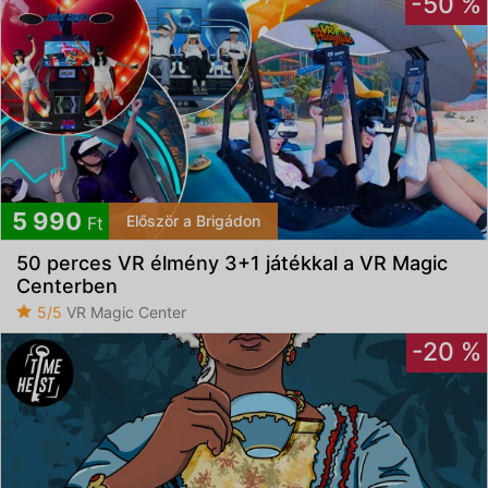
-50 %
5 990
Először a Brigádon
Ft
50 perces VR élmény 3+1 játékkal a VR Magic
Centerben
5/5
VR Magic Center
-20 %