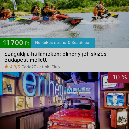
11 700
Homokos strand & Beach bar
Ft
Száguldj a hullámokon: élmény jet-skizés
Budapest mellett
4,8/5
Code27 Jet-ski Club
-10 %