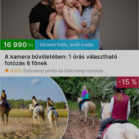
16 990
Elismert fotós, profi stúdió
Ft
A kamera bűvöletében: 1 órás választható
fotózás 6 főnek
4,6/5
Széchenyi photo és Széchenyi nyomda
-15 %