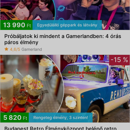
13 990
Egyedülálló géppark és látvány
Ft
Próbáljatok ki mindent a Gamerlandben: 4 órás
páros élmény
4,6/5
Gamerland
-15 %
5 820
Rengeteg élmény, 3 szinten!
Ft
Budapest Retro Élményközpont belépő retro