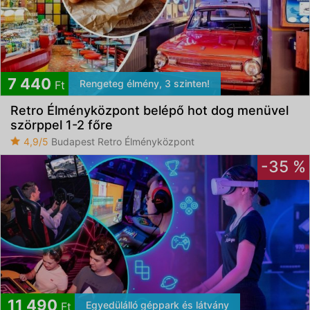
7 440
Rengeteg élmény, 3 szinten!
Ft
Retro Élményközpont belépő hot dog menüvel
szörppel 1-2 főre
4,9/5
Budapest Retro Élményközpont
-35 %
11 490
Egyedülálló géppark és látvány
Ft