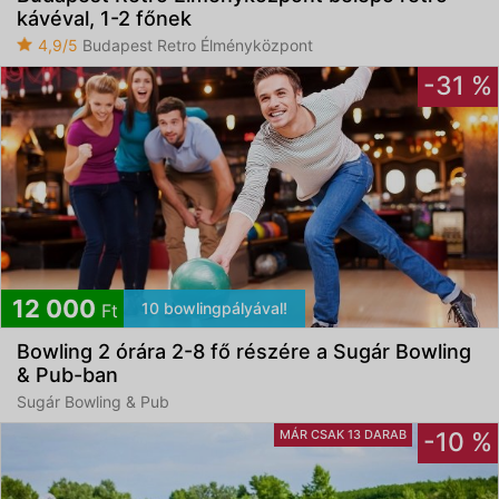
kávéval, 1-2 főnek
4,9/5
Budapest Retro Élményközpont
-31 %
12 000
10 bowlingpályával!
Ft
Bowling 2 órára 2-8 fő részére a Sugár Bowling
& Pub-ban
Sugár Bowling & Pub
MÁR CSAK 13 DARAB
-10 %