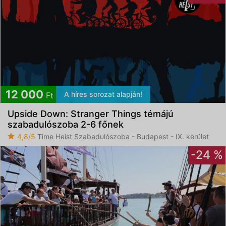
12 000
A híres sorozat alapján!
Ft
Upside Down: Stranger Things témájú
szabadulószoba 2-6 főnek
4,8/5
Time Heist Szabadulószoba - Budapest - IX. kerület
-24 %