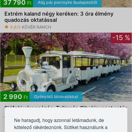
37 790
Alig pár percnyire Budapesttől
Ft
Extrém kaland négy keréken: 3 óra élmény
quadozás oktatással
4,8/5
KÖVÉR RANCH
-15 %
2 990
Gyönyörű látnivalókkal
Ft
Siófoki városnézés: Talizmán City kisvonat retúr
jegy
Ne haragudj, hogy azonnal letámadunk, de
4,4/5
T Flotta
kötelező rákérdeznünk. Sütiket használunk a