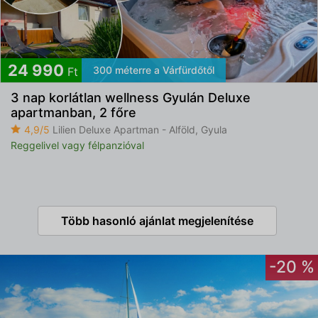
24 990
300 méterre a Várfürdőtől
Ft
3 nap korlátlan wellness Gyulán Deluxe
apartmanban, 2 főre
4,9/5
Lilien Deluxe Apartman - Alföld, Gyula
Reggelivel vagy félpanzióval
Több hasonló ajánlat megjelenítése
-20 %