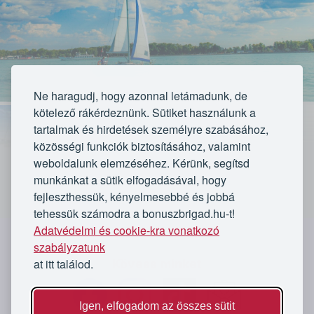
Ne haragudj, hogy azonnal letámadunk, de
kötelező rákérdeznünk. Sütiket használunk a
tartalmak és hirdetések személyre szabásához,
közösségi funkciók biztosításához, valamint
weboldalunk elemzéséhez. Kérünk, segítsd
munkánkat a sütik elfogadásával, hogy
fejleszthessük, kényelmesebbé és jobbá
tehessük számodra a bonuszbrigad.hu-t!
Lejárt
Adatvédelmi és cookie-kra vonatkozó
`
szabályzatunk
at itt találod.
Kövess minket
Az ajánlat lejárt
4 vásárló
Igen, elfogadom az összes sütit