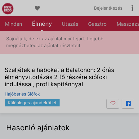
Bejelentkezés
Élmény
Minden
Utazás
Gasztro
Masszáz
Sajnáljuk, de ez az ajánlat már lejárt. Lejjebb
megnézheted az ajánlat részleteit.
Szeljétek a habokat a Balatonon: 2 órás
élményvitorlázás 2 fő részére siófoki
indulással, profi kapitánnyal
Hajóbérlés Siófok
Különleges ajándékötlet
Hasonló ajánlatok