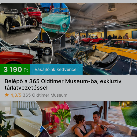
3 190
Vásárlóink kedvence!
Ft
Belépő a 365 Oldtimer Museum-ba, exkluzív
tárlatvezetéssel
4,8/5
365 Oldtimer Museum