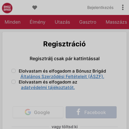
Bejelentkezés
Minden
Élmény
Utazás
Gasztro
Masszázs
Regisztráció
Regisztrálj csak pár kattintással
Elolvastam és elfogadom a Bónusz Brigád
Általános Szerződési Feltételeit (ÁSZF).
Elolvastam és elfogadom az
adatvédelmi tájékoztatót.
Google
Facebook
vagy töltsd ki