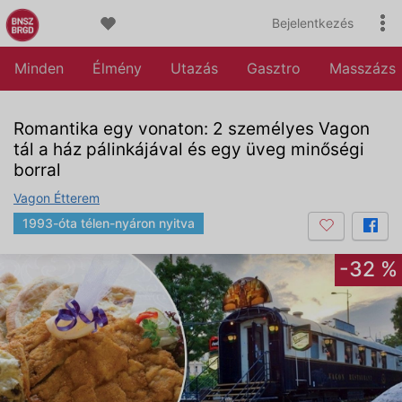
Bejelentkezés
Minden
Élmény
Utazás
Gasztro
Masszázs
Romantika egy vonaton: 2 személyes Vagon
tál a ház pálinkájával és egy üveg minőségi
borral
Vagon Étterem
1993-óta télen-nyáron nyitva
-32 %