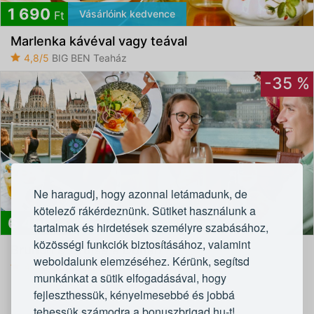
1 690
Vásárlóink kedvence
Ft
Marlenka kávéval vagy teával
4,8/5
BIG BEN Teaház
-35 %
Ne haragudj, hogy azonnal letámadunk, de
kötelező rákérdeznünk. Sütiket használunk a
6 450
Gyönyörű látnivalókkal
Ft
tartalmak és hirdetések személyre szabásához,
közösségi funkciók biztosításához, valamint
Brunch & Cruise a Dunán
weboldalunk elemzéséhez. Kérünk, segítsd
4,7/5
Budapest XPLORE
munkánkat a sütik elfogadásával, hogy
fejleszthessük, kényelmesebbé és jobbá
tehessük számodra a bonuszbrigad.hu-t!