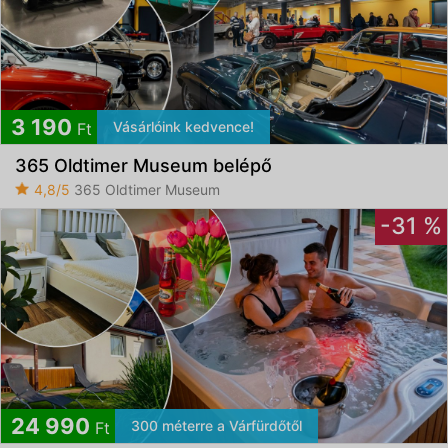
3 190
Vásárlóink kedvence!
Ft
365 Oldtimer Museum belépő
4,8/5
365 Oldtimer Museum
-31 %
24 990
300 méterre a Várfürdőtől
Ft