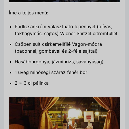
Íme a teljes menü:
Padlizsánkrém választható lepénnyel (olívás,
fokhagymás, sajtos) Wiener Snitzel citromtüllel
Csőben sült csirkemellfilé Vagon-módra
(baconnel, gombával és 2-féle sajttal)
Hasábburgonya, jázminrizs, savanyúság)
1 üveg minőségi száraz fehér bor
2 x 3 cl pálinka