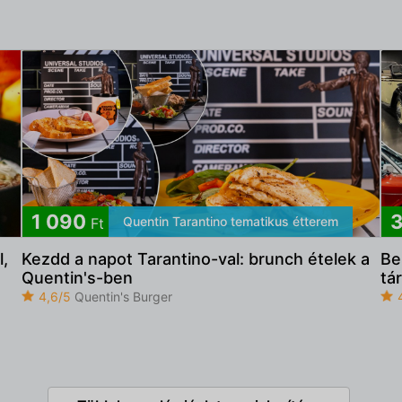
1 090
3
Quentin Tarantino tematikus étterem
Ft
l,
Kezdd a napot Tarantino-val: brunch ételek a
Be
Quentin's-ben
tá
4,6/5
Quentin's Burger