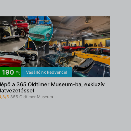
 190
Vásárlóink kedvence!
Ft
lépő a 365 Oldtimer Museum-ba, exkluzív
rlatvezetéssel
4,8/5
365 Oldtimer Museum