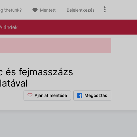
gíthetünk?
Mentett
Bejelentkezés
Ajándék
c és fejmasszázs
latával
Ajánlat mentése
Megosztás