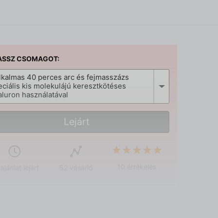
ASSZ CSOMAGOT:
alkalmas 40 perces arc és fejmasszázs
eciális kis molekulájú keresztkötéses
aluron használatával
Lejárt
★★★★★
★★★★★
10 értékelés
ajánlat lejárt
52 vásárló
YSZÍN
 Zona masszázs stúdió Újpest