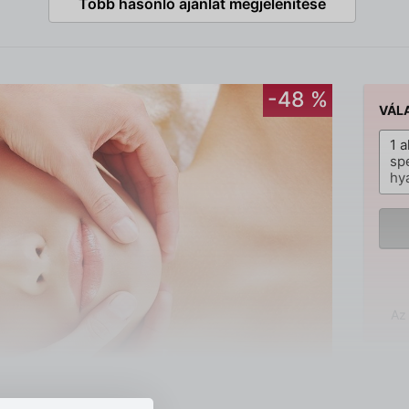
Több hasonló ajánlat megjelenítése
-48 %
VÁL
1 
sp
hy
Az 
HEL
Zen