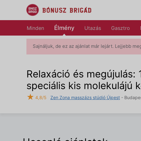
Élmény
Minden
Utazás
Gasztro
Sajnáljuk, de ez az ajánlat már lejárt. Lejjebb me
Relaxáció és megújulás: 
speciális kis molekulájú 
★
4,8/5
Zen Zona masszázs stúdió Újpest
- Budapest