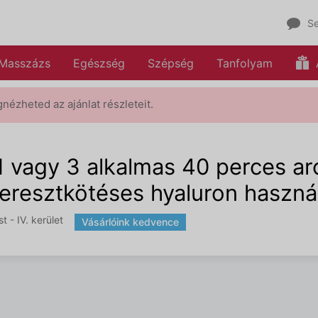
Se
Masszázs
Egészség
Szépség
Tanfolyam
gnézheted az ajánlat részleteit.
1 vagy 3 alkalmas 40 perces ar
keresztkötéses hyaluron haszná
 - IV. kerület
Vásárlóink kedvence