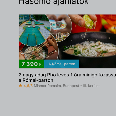
Hasonló ajánlatok
7 390
A Római-parton
Ft
2 nagy adag Pho leves 1 óra minigolfozássa
a Római-parton
4,6/5
Miamor Rómaim, Budapest - III. kerület