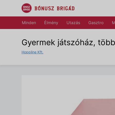
Minden
Élmény
Utazás
Gasztro
M
Gyermek játszóház, több
Hoppline Kft.