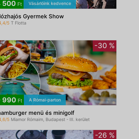
 500
Vásárlóink kedvence
Ft
lózhajós Gyermek Show
4,4/5
T Flotta
-30 %
 990
A Római-parton
Ft
hamburger menü és minigolf
4,6/5
Miamor Rómaim, Budapest - III. kerület
-26 %