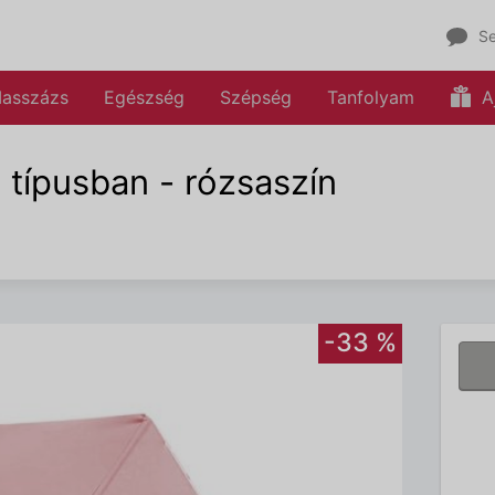
Se
asszázs
Egészség
Szépség
Tanfolyam
A
 típusban - rózsaszín
-33 %