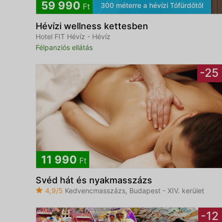
59 990
300 méterre a hévízi Tófürdőtől
Ft
Hévízi wellness kettesben
Hotel FIT Hévíz - Hévíz
Félpanziós ellátás
-25
11 990
Ft
Svéd hát és nyakmasszázs
4,9/5
Kedvencmasszázs, Budapest - XIV. kerület
-12