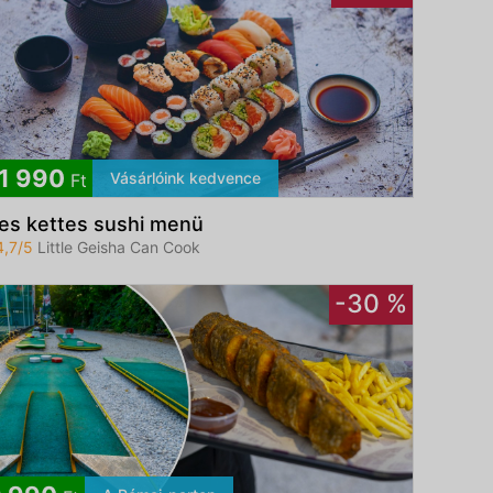
1 990
Vásárlóink kedvence
Ft
es kettes sushi menü
4,7/5
Little Geisha Can Cook
-30 %