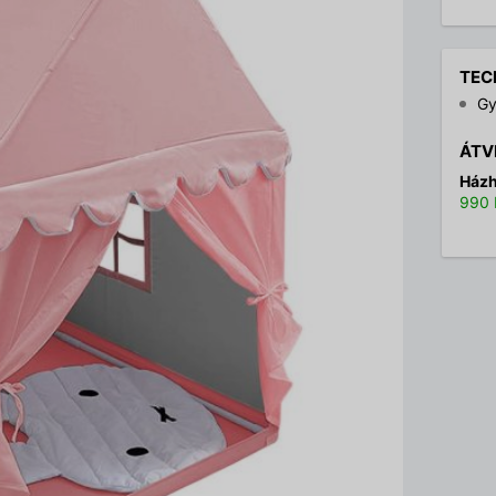
TEC
Gy
ÁTV
Házh
990 