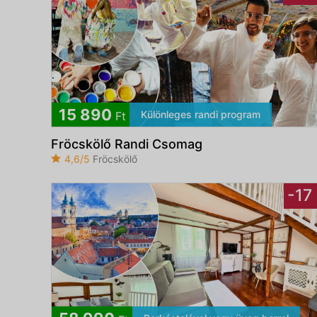
15 890
Különleges randi program
Ft
Fröcskölő Randi Csomag
4,6/5
Fröcskölő
-17