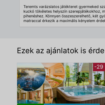
Teremts varázslatos játékteret gyermeked sz
kuckó tökéletes helyszín szerepjátékokhoz, 
pihenéshez. Könnyen összeszerelhető, két gyö
matraccal érkezik a maximális kényelem érde
Ezek az ajánlatok is érd
-29