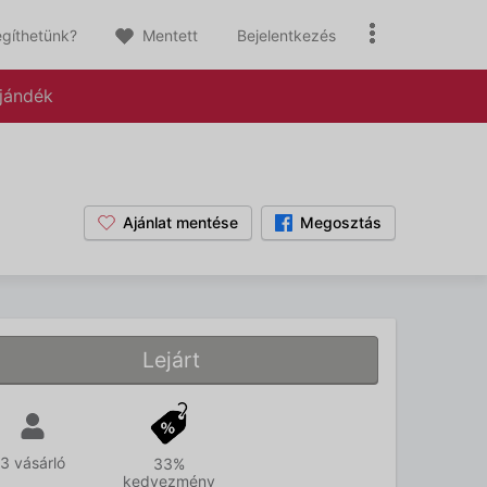
gíthetünk?
Mentett
Bejelentkezés
jándék
Ajánlat mentése
Megosztás
Lejárt
3 vásárló
33%
kedvezmény