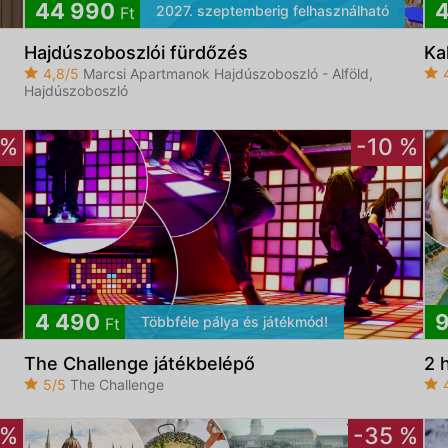
44 990
4
2027. szeptemberig felhasználható
Ft
Hajdúszoboszlói fürdőzés
Ka
4,8/5
Marcsi Apartmanok Hajdúszoboszló - Alföld,
Hajdúszoboszló
 %
-10 %
4 490
9
Többféle pálya és játékmód!
Ft
The Challenge játékbelépő
2 
5/5
The Challenge
 %
-35 %