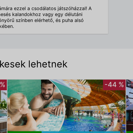
ámára ezzel a csodálatos játszóházzal! A
mesés kalandokhoz vagy egy délutáni
nyörű színben elérhető, és puha alsó
kében.
ekesek lehetnek
 %
-44 %