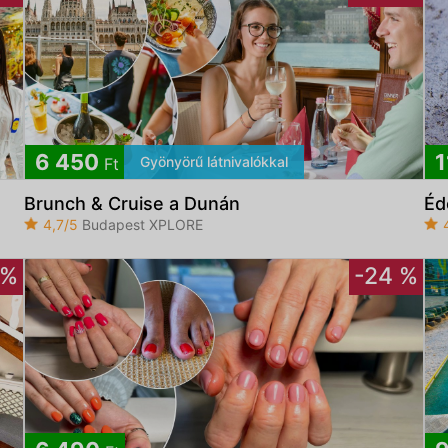
6 450
1
Gyönyörű látnivalókkal
Ft
Brunch & Cruise a Dunán
Éd
4,7/5
Budapest XPLORE
 %
-24 %