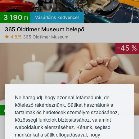
3 190
Vásárlóink kedvence!
Ft
365 Oldtimer Museum belépő
4,8/5
365 Oldtimer Museum
-45 %
Ne haragudj, hogy azonnal letámadunk, de
kötelező rákérdeznünk. Sütiket használunk a
4 990
Ft
tartalmak és hirdetések személyre szabásához,
közösségi funkciók biztosításához, valamint
Talpreflexológiás kezelés
weboldalunk elemzéséhez. Kérünk, segítsd
4,5/5
Angyali Érintés, Budapest - VIII. kerület
munkánkat a sütik elfogadásával, hogy