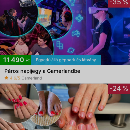
-35 %
11 490
Egyedülálló géppark és látvány
Ft
Páros napijegy a Gamerlandbe
4,6/5
Gamerland
-24 %