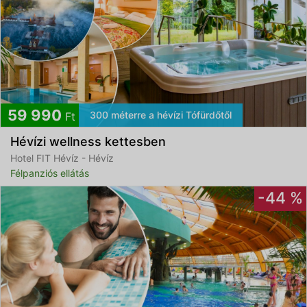
59 990
300 méterre a hévízi Tófürdőtől
Ft
Hévízi wellness kettesben
Hotel FIT Hévíz - Hévíz
Félpanziós ellátás
-44 %