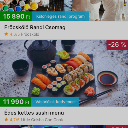
15 890
Különleges randi program
Ft
Fröcskölő Randi Csomag
4,6/5
Fröcskölő
-26 %
11 990
Vásárlóink kedvence
Ft
Édes kettes sushi menü
4,7/5
Little Geisha Can Cook