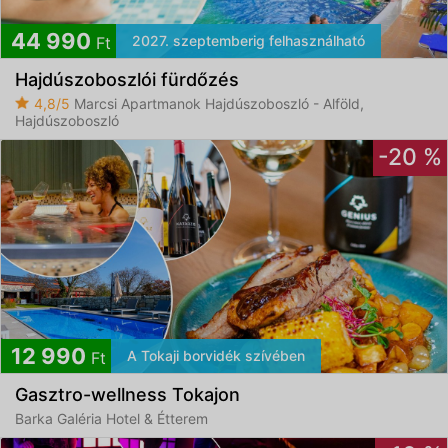
44 990
2027. szeptemberig felhasználható
Ft
Hajdúszoboszlói fürdőzés
4,8/5
Marcsi Apartmanok Hajdúszoboszló - Alföld,
Hajdúszoboszló
-20 %
12 990
A Tokaji borvidék szívében
Ft
Gasztro-wellness Tokajon
Barka Galéria Hotel & Étterem