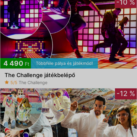
-10 %
4 490
Többféle pálya és játékmód!
Ft
The Challenge játékbelépő
5/5
The Challenge
-12 %