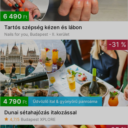
6 490
Ft
Tartós szépség kézen és lábon
Nails for you, Budapest - II. kerület
-31 %
4 790
Üdvözlő ital & gyönyörű panroáma
Ft
Dunai sétahajózás italozással
4,7/5
Budapest XPLORE