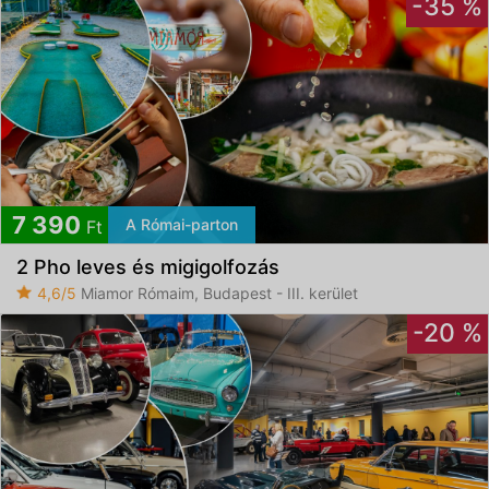
-35 %
7 390
A Római-parton
Ft
2 Pho leves és migigolfozás
4,6/5
Miamor Rómaim, Budapest - III. kerület
-20 %