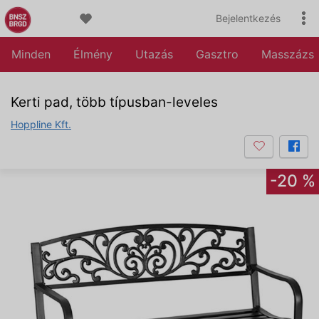
Bejelentkezés
Minden
Élmény
Utazás
Gasztro
Masszázs
Kerti pad, több típusban-leveles
Hoppline Kft.
-20 %