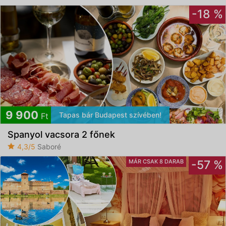
-18 %
9 900
Tapas bár Budapest szívében!
Ft
Spanyol vacsora 2 főnek
4,3/5
Saboré
MÁR CSAK 8 DARAB
-57 %