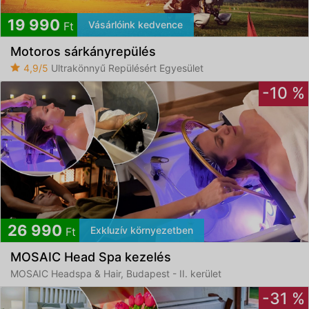
19 990
Vásárlóink kedvence
Ft
Motoros sárkányrepülés
4,9/5
Ultrakönnyű Repülésért Egyesület
-10 %
26 990
Exkluzív környezetben
Ft
MOSAIC Head Spa kezelés
MOSAIC Headspa & Hair, Budapest - II. kerület
-31 %