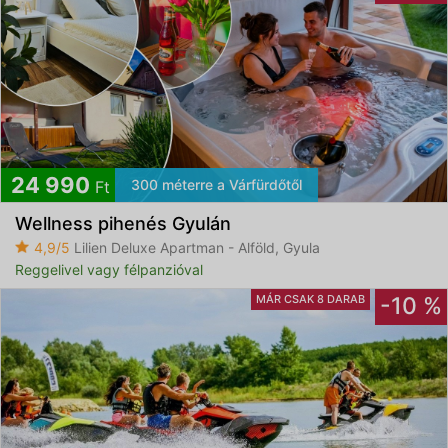
24 990
300 méterre a Várfürdőtől
Ft
Wellness pihenés Gyulán
4,9/5
Lilien Deluxe Apartman - Alföld, Gyula
Reggelivel vagy félpanzióval
MÁR CSAK 8 DARAB
-10 %