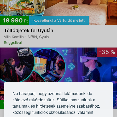
19 990
Közvetlenül a Várfürdő mellett
Ft
Töltődjetek fel Gyulán
Villa Kamilla - Alföld, Gyula
Reggelivel
-35 %
Ne haragudj, hogy azonnal letámadunk, de
kötelező rákérdeznünk. Sütiket használunk a
11 490
Egyedülálló géppark és látvány
Ft
tartalmak és hirdetések személyre szabásához,
közösségi funkciók biztosításához, valamint
Páros napijegy a Gamerlandbe