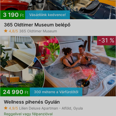
3 190
Vásárlóink kedvence!
Ft
365 Oldtimer Museum belépő
4,8/5
365 Oldtimer Museum
-31 %
24 990
300 méterre a Várfürdőtől
Ft
Wellness pihenés Gyulán
4,9/5
Lilien Deluxe Apartman - Alföld, Gyula
Reggelivel vagy félpanzióval