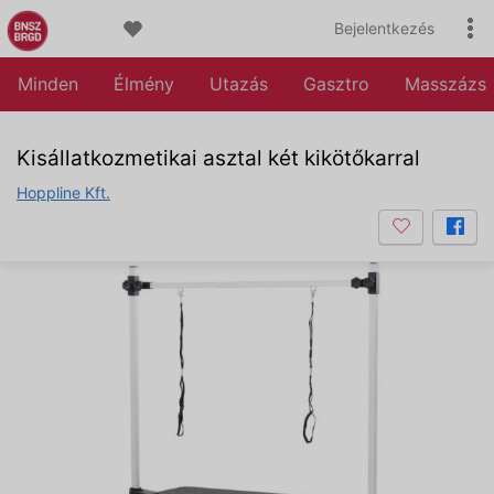
Bejelentkezés
Minden
Élmény
Utazás
Gasztro
Masszázs
Kisállatkozmetikai asztal két kikötőkarral
Hoppline Kft.