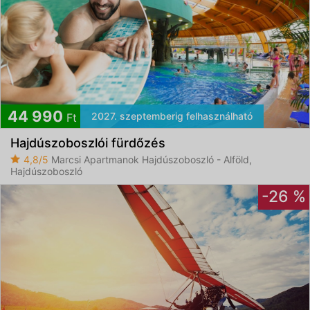
44 990
2027. szeptemberig felhasználható
Ft
Hajdúszoboszlói fürdőzés
4,8/5
Marcsi Apartmanok Hajdúszoboszló - Alföld,
Hajdúszoboszló
-26 %