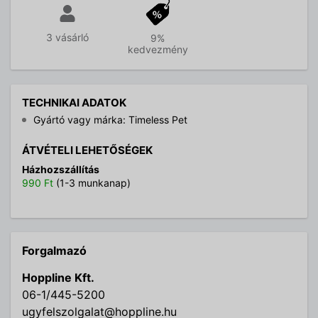
3 vásárló
9%
kedvezmény
TECHNIKAI ADATOK
Gyártó vagy márka: Timeless Pet
ÁTVÉTELI LEHETŐSÉGEK
Házhozszállítás
990 Ft
(1-3 munkanap)
Forgalmazó
Hoppline Kft.
06-1/445-5200
ugyfelszolgalat@hoppline.hu