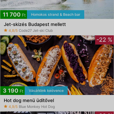
11 700
Homokos strand & Beach bar
Ft
Jet-skizés Budapest mellett
4,8/5
Code27 Jet-ski Club
-22 %
3 190
Vásárlóink kedvence
Ft
Hot dog menü üdítővel
4,9/5
Blue Monkey Hot Dog