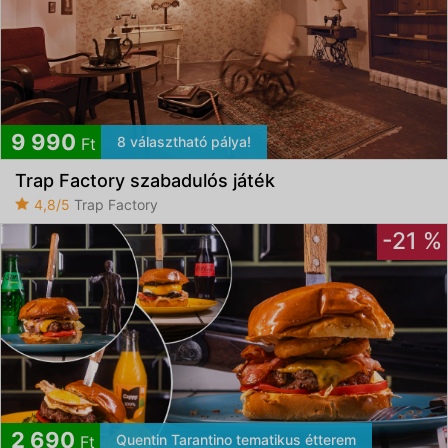
9 990
8 választható pálya!
Ft
Trap Factory szabadulós játék
4,8/5
Trap Factory
-21 %
2 690
Quentin Tarantino tematikus étterem
Ft