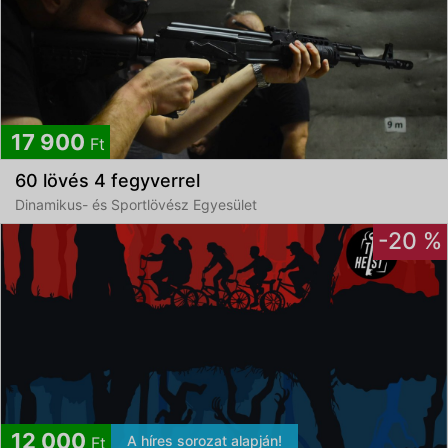
17 900
Ft
60 lövés 4 fegyverrel
Dinamikus- és Sportlövész Egyesület
-20 %
12 000
A híres sorozat alapján!
Ft