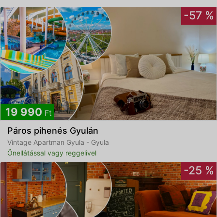
-57 %
19 990
Ft
Páros pihenés Gyulán
Vintage Apartman Gyula - Gyula
Önellátással vagy reggelivel
-25 %