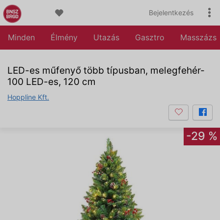
Bejelentkezés
Minden
Élmény
Utazás
Gasztro
Masszázs
LED-es műfenyő több típusban, melegfehér-
100 LED-es, 120 cm
Hoppline Kft.
-29 %