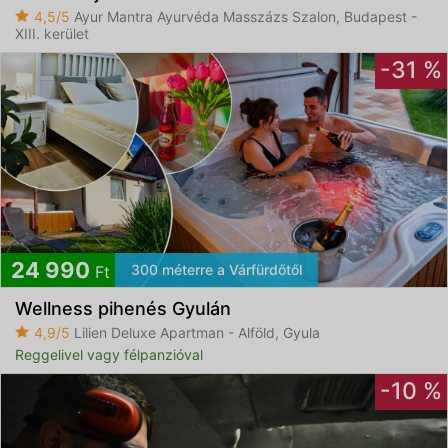
4,5/5
Ayur Mantra Ayurvéda Masszázs Szalon, Budapest -
XIII. kerület
-31 %
24 990
300 méterre a Várfürdőtől
Ft
Wellness pihenés Gyulán
4,9/5
Lilien Deluxe Apartman - Alföld, Gyula
Reggelivel vagy félpanzióval
-10 %