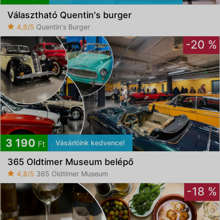
Választható Quentin's burger
4,6/5
Quentin's Burger
-20 %
3 190
Vásárlóink kedvence!
Ft
365 Oldtimer Museum belépő
4,8/5
365 Oldtimer Museum
-18 %