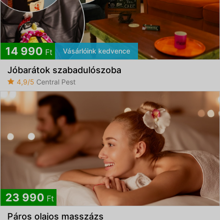
14 990
Vásárlóink kedvence
Ft
Jóbarátok szabadulószoba
4,9/5
Central Pest
23 990
Ft
Páros olajos masszázs