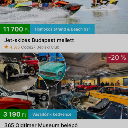
11 700
Homokos strand & Beach bar
Ft
Jet-skizés Budapest mellett
4,8/5
Code27 Jet-ski Club
-20 %
3 190
Vásárlóink kedvence!
Ft
365 Oldtimer Museum belépő