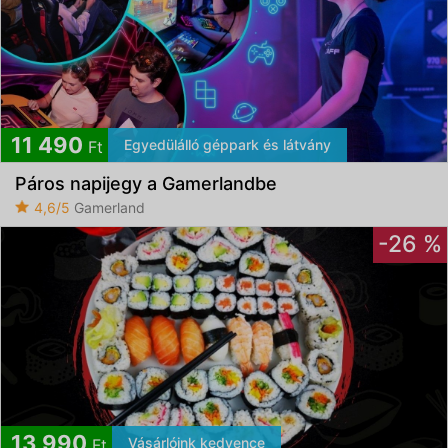
11 490
Egyedülálló géppark és látvány
Ft
Páros napijegy a Gamerlandbe
4,6/5
Gamerland
-26 %
13 990
Vásárlóink kedvence
Ft