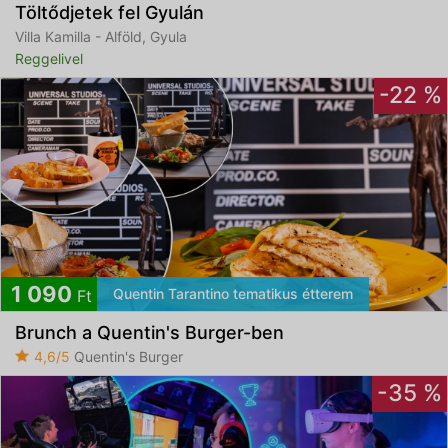
Töltődjetek fel Gyulán
Villa Kamilla - Alföld, Gyula
Reggelivel
-22 %
1 090
Quentin Tarantino tematikus étterem
Ft
Brunch a Quentin's Burger-ben
4,6/5
Quentin's Burger
-35 %