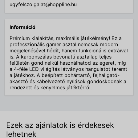
ugyfelszolgalat@hoppline.hu
Információ
Prémium kialakítás, maximális játékélmény! Ez a
professzionális gamer asztal nemcsak modern
megjelenésével hódít, hanem funkcionális extráival
is. A karbonszálas bevonatú asztallap teljes
felületén gond nélkül használhatod az egeret, míg
a 4-féle LED világítás látványos hangulatot teremt
a játékhoz. A beépített pohártartó, fejhallgató-
akasztó és kábelvezető nyílások gondoskodnak a
rendezett és kényelmes játéktérről.
Ezek az ajánlatok is érdekesek
lehetnek