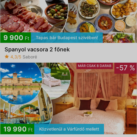
9 900
Tapas bár Budapest szívében!
Ft
Spanyol vacsora 2 főnek
4,3/5
Saboré
MÁR CSAK 8 DARAB
-57 %
19 990
Közvetlenül a Várfürdő mellett
Ft