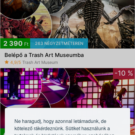
2 390
263 NÉGYZETMÉTEREN
Ft
Belépő a Trash Art Museumba
4,9/5
Trash Art Museum
-10 %
Ne haragudj, hogy azonnal letámadunk, de
kötelező rákérdeznünk. Sütiket használunk a
4 490
Többféle pálya és játékmód!
Ft