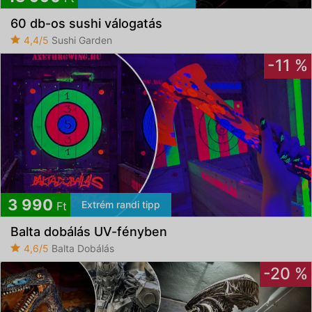
60 db-os sushi válogatás
4,4/5
Sushi Garden
-11 %
3 990
Extrém randi tipp
Ft
Balta dobálás UV-fényben
4,6/5
Balta Dobálás
-20 %