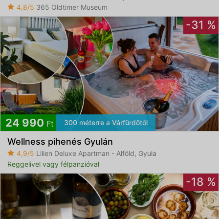
4,8/5
365 Oldtimer Museum
-31 %
24 990
300 méterre a Várfürdőtől
Ft
Wellness pihenés Gyulán
4,9/5
Lilien Deluxe Apartman - Alföld, Gyula
Reggelivel vagy félpanzióval
-18 %