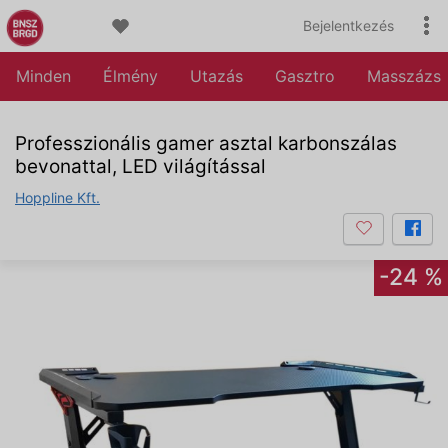
Bejelentkezés
Minden
Élmény
Utazás
Gasztro
Masszázs
Professzionális gamer asztal karbonszálas
bevonattal, LED világítással
Hoppline Kft.
-24 %