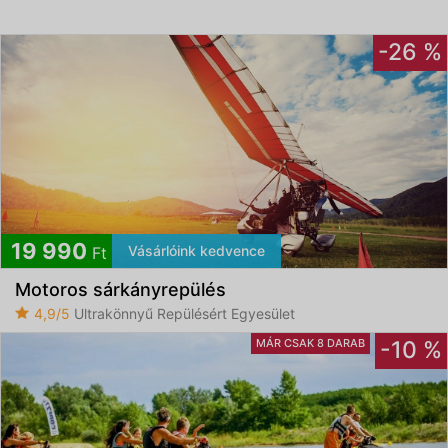
-26 %
19 990
Vásárlóink kedvence
Ft
Motoros sárkányrepülés
4,9/5
Ultrakönnyű Repülésért Egyesület
MÁR CSAK 8 DARAB
-10 %