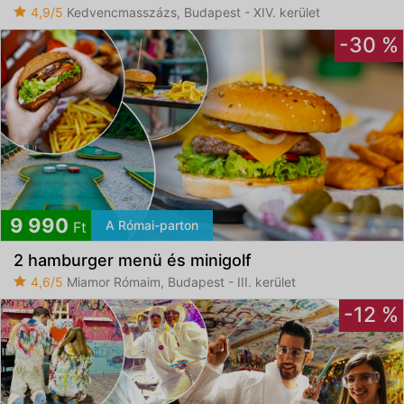
4,9/5
Kedvencmasszázs, Budapest - XIV. kerület
-30 %
9 990
A Római-parton
Ft
2 hamburger menü és minigolf
4,6/5
Miamor Rómaim, Budapest - III. kerület
-12 %