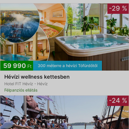
-29 %
59 990
300 méterre a hévízi Tófürdőtől
Ft
Hévízi wellness kettesben
Hotel FIT Hévíz - Hévíz
Félpanziós ellátás
-24 %