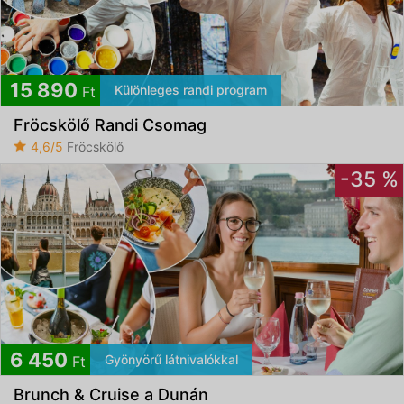
15 890
Különleges randi program
Ft
Fröcskölő Randi Csomag
4,6/5
Fröcskölő
-35 %
6 450
Gyönyörű látnivalókkal
Ft
Brunch & Cruise a Dunán