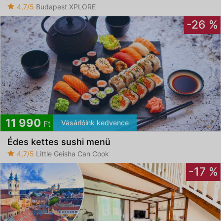
4,7/5
Budapest XPLORE
-26 %
11 990
Vásárlóink kedvence
Ft
Édes kettes sushi menü
4,7/5
Little Geisha Can Cook
-17 %