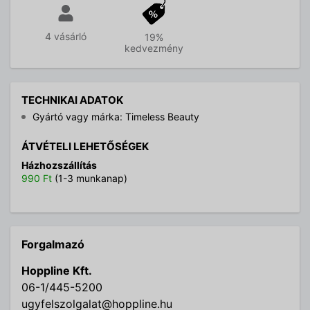
4 vásárló
19%
kedvezmény
TECHNIKAI ADATOK
Gyártó vagy márka: Timeless Beauty
ÁTVÉTELI LEHETŐSÉGEK
Házhozszállítás
990 Ft
(1-3 munkanap)
Forgalmazó
Hoppline Kft.
06-1/445-5200
ugyfelszolgalat@hoppline.hu