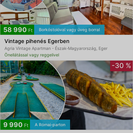
58 990
Borkóstolóval vagy üveg borral
Ft
Vintage pihenés Egerben
Agria Vintage Apartman - Észak-Magyarország, Eger
Önellátással vagy reggelivel
-30 %
9 990
A Római-parton
Ft