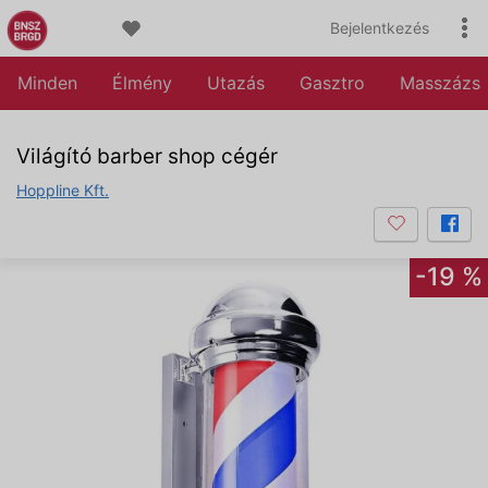
Bejelentkezés
Minden
Élmény
Utazás
Gasztro
Masszázs
Világító barber shop cégér
Hoppline Kft.
-19 %