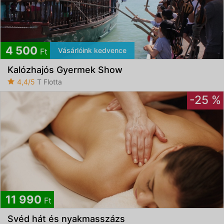
4 500
Vásárlóink kedvence
Ft
Kalózhajós Gyermek Show
4,4/5
T Flotta
-25 %
11 990
Ft
Svéd hát és nyakmasszázs