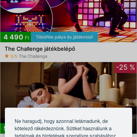
4 490
Többféle pálya és játékmód!
Ft
The Challenge játékbelépő
5/5
The Challenge
-25 %
Ne haragudj, hogy azonnal letámadunk, de
5 990
kötelező rákérdeznünk. Sütiket használunk a
Ft
tartalmak és hirdetések személyre szabásához,