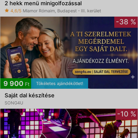
2 hekk menü minigolfozással
4,6/5
Miamor Rómaim, Budapest - III. kerület
-38 %
9 900
Tökéletes ajándékötlet!
Ft
Saját dal készítése
SONG4U
-10 %