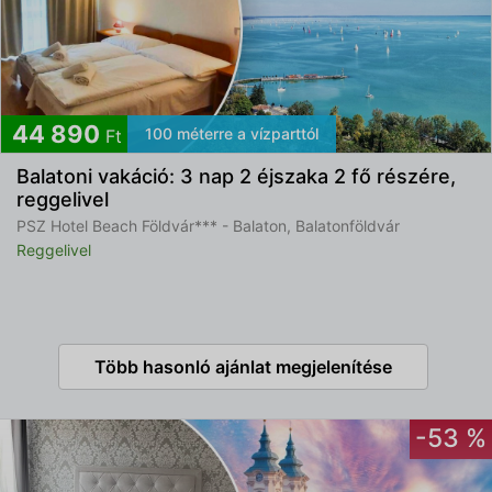
44 890
100 méterre a vízparttól
Ft
Balatoni vakáció: 3 nap 2 éjszaka 2 fő részére,
reggelivel
PSZ Hotel Beach Földvár*** - Balaton, Balatonföldvár
Reggelivel
Több hasonló ajánlat megjelenítése
-53 %