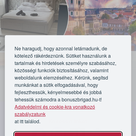
Ne haragudj, hogy azonnal letámadunk, de
kötelező rákérdeznünk. Sütiket használunk a
tartalmak és hirdetések személyre szabásához,
közösségi funkciók biztosításához, valamint
weboldalunk elemzéséhez. Kérünk, segítsd
munkánkat a sütik elfogadásával, hogy
fejleszthessük, kényelmesebbé és jobbá
tehessük számodra a bonuszbrigad.hu-t!
Lejárt
Adatvédelmi és cookie-kra vonatkozó
`
szabályzatunk
at itt találod.
Kövess minket
Az ajánlat lejárt
33 vásárló
ma már 3 db
belföldi utazás