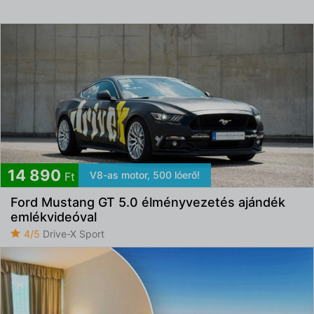
14 890
V8-as motor, 500 lóerő!
Ft
Ford Mustang GT 5.0 élményvezetés ajándék
emlékvideóval
4/5
Drive-X Sport