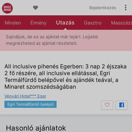
Bejelentkezés
Utazás
Minden
Élmény
Gasztro
Masszáz
Sajnáljuk, de ez az ajánlat már lejárt. Lejjebb
megnézheted az ajánlat részleteit.
All inclusive pihenés Egerben: 3 nap 2 éjszaka
2 fő részére, all inclusive ellátással, Egri
Termálfürdő belépővel és ajándék teával, a
Minaret szomszédságában
Végvári Hotel*** Eger
Egri Termálfürdő belépő
Hasonló ajánlatok