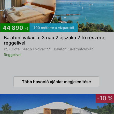
44 890
100 méterre a vízparttól
Ft
Balatoni vakáció: 3 nap 2 éjszaka 2 fő részére,
reggelivel
PSZ Hotel Beach Földvár*** - Balaton, Balatonföldvár
Reggelivel
Több hasonló ajánlat megjelenítése
-10 %