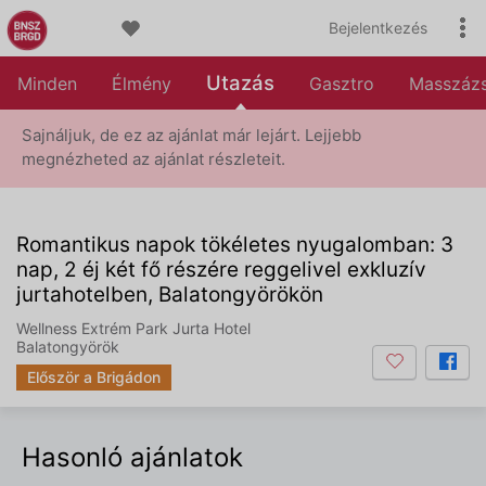
Bejelentkezés
Utazás
Minden
Élmény
Gasztro
Masszáz
Sajnáljuk, de ez az ajánlat már lejárt. Lejjebb
megnézheted az ajánlat részleteit.
Romantikus napok tökéletes nyugalomban: 3
nap, 2 éj két fő részére reggelivel exkluzív
jurtahotelben, Balatongyörökön
Wellness Extrém Park Jurta Hotel
Balatongyörök
Először a Brigádon
Hasonló ajánlatok