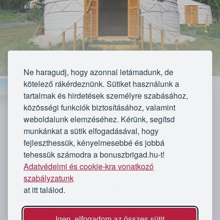
Ne haragudj, hogy azonnal letámadunk, de
kötelező rákérdeznünk. Sütiket használunk a
tartalmak és hirdetések személyre szabásához,
közösségi funkciók biztosításához, valamint
weboldalunk elemzéséhez. Kérünk, segítsd
munkánkat a sütik elfogadásával, hogy
fejleszthessük, kényelmesebbé és jobbá
VÁLASSZ CSOMAGOT:
tehessük számodra a bonuszbrigad.hu-t!
Adatvédelmi és cookie-kra vonatkozó
3 nap, 2 éjszaka két főnek a Nimród jurtában
`
reggelivel
szabályzatunk
at itt találod.
Kövess minket
Lejárt
Igen, elfogadom az összes sütit