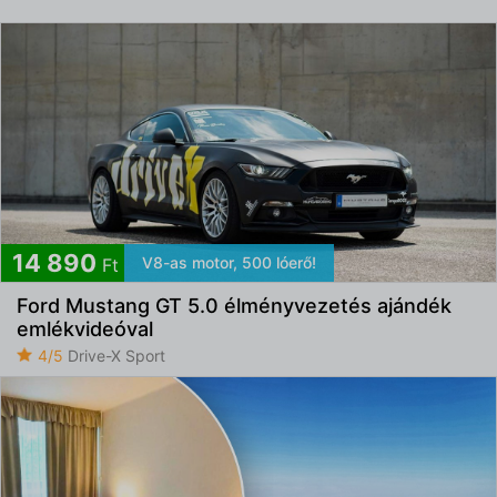
14 890
V8-as motor, 500 lóerő!
Ft
Ford Mustang GT 5.0 élményvezetés ajándék
emlékvideóval
4/5
Drive-X Sport