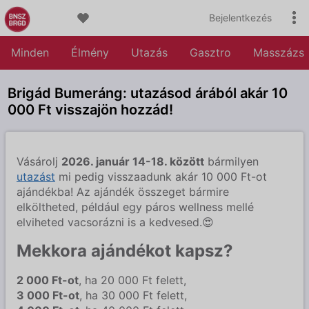
Bejelentkezés
Minden
Élmény
Utazás
Gasztro
Masszázs
Brigád Bumeráng: utazásod árából akár 10
000 Ft visszajön hozzád!
Vásárolj
2026. január 14-18. között
bármilyen
utazást
mi pedig visszaadunk akár 10 000 Ft-ot
ajándékba! Az ajándék összeget bármire
elköltheted, például egy páros wellness mellé
elviheted vacsorázni is a kedvesed.😍
Mekkora ajándékot kapsz?
2 000 Ft-ot
, ha 20 000 Ft felett,
3 000 Ft-ot
, ha 30 000 Ft felett,