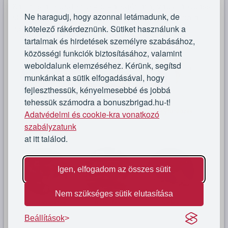
Kattints a téged érdeklő kategóriára, vagy látogass
Ne haragudj, hogy azonnal letámadunk, de
el az
utazás főoldalunkra
és tedd a kosaradba a
kötelező rákérdeznünk. Sütiket használunk a
legjobb szállásokat!
tartalmak és hirdetések személyre szabásához,
közösségi funkciók biztosításához, valamint
weboldalunk elemzéséhez. Kérünk, segítsd
munkánkat a sütik elfogadásával, hogy
fejleszthessük, kényelmesebbé és jobbá
tehessük számodra a bonuszbrigad.hu-t!
Adatvédelmi és cookie-kra vonatkozó
szabályzatunk
at itt találod.
Igen, elfogadom az összes sütit
Nem szükséges sütik elutasítása
Beállítások