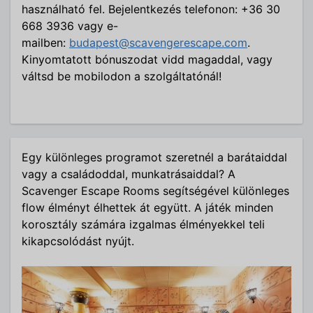
használható fel. Bejelentkezés telefonon: +36 30
668 3936 vagy e-
mailben:
budapest@scavengerescape.com
.
Kinyomtatott bónuszodat vidd magaddal, vagy
váltsd be mobilodon a szolgáltatónál!
Egy különleges programot szeretnél a barátaiddal
vagy a családoddal, munkatrásaiddal? A
Scavenger Escape Rooms segítségével különleges
flow élményt élhettek át együtt. A játék minden
korosztály számára izgalmas élményekkel teli
kikapcsolódást nyújt.