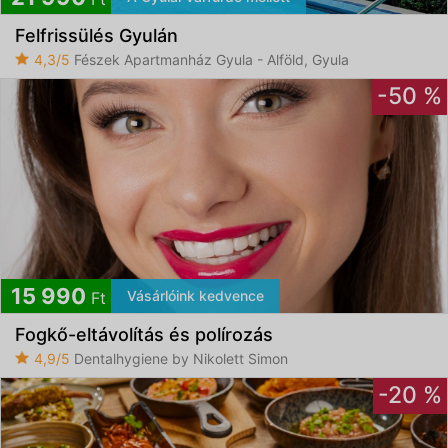
Felfrissülés Gyulán
4,3/5
Fészek Apartmanház Gyula - Alföld, Gyula
-50 %
15 990
Vásárlóink kedvence
Ft
Fogkő-eltávolítás és polírozás
4,9/5
Dentalhygiene by Nikolett Simon
-20 %