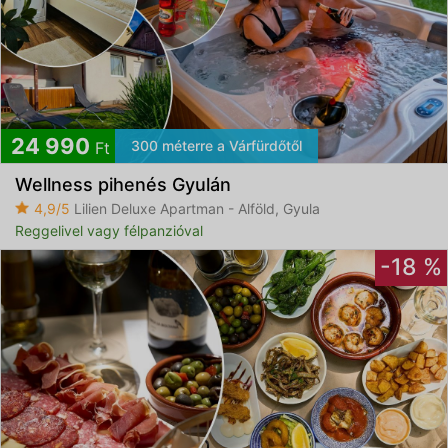
24 990
300 méterre a Várfürdőtől
Ft
Wellness pihenés Gyulán
4,9/5
Lilien Deluxe Apartman - Alföld, Gyula
Reggelivel vagy félpanzióval
-18 %