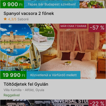
9 900
Tapas bár Budapest szívében!
Ft
Spanyol vacsora 2 főnek
4,3/5
Saboré
MÁR CSAK 7 DARAB
-57 %
19 990
Közvetlenül a Várfürdő mellett
Ft
Töltődjetek fel Gyulán
Villa Kamilla - Alföld, Gyula
Reggelivel
-22 %