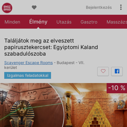
Bejelentkezés
Élmény
Minden
Utazás
Gasztro
Masszáz
Találjátok meg az elveszett
papirusztekercset: Egyiptomi Kaland
szabadulószoba
Scavenger Escape Rooms
- Budapest - VII.
kerület
Izgalmas feladatokkal
-10 %