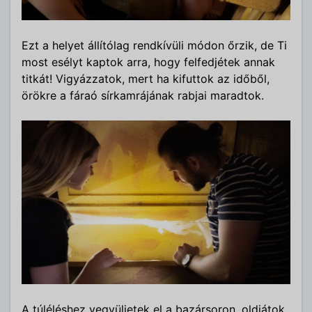
Ezt a helyet állítólag rendkívüli módon őrzik, de Ti
most esélyt kaptok arra, hogy felfedjétek annak
titkát! Vigyázzatok, mert ha kifuttok az időből,
örökre a fáraó sírkamrájának rabjai maradtok.
A túléléshez vegyüljetek el a bazársoron, oldjátok