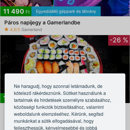
11 490
Egyedülálló géppark és látvány
Ft
Páros napijegy a Gamerlandbe
4,6/5
Gamerland
-26 %
Ne haragudj, hogy azonnal letámadunk, de
kötelező rákérdeznünk. Sütiket használunk a
13 990
Vásárlóink kedvence
Ft
tartalmak és hirdetések személyre szabásához,
közösségi funkciók biztosításához, valamint
60 db-os sushi válogatás
weboldalunk elemzéséhez. Kérünk, segítsd
4,4/5
Sushi Garden
munkánkat a sütik elfogadásával, hogy
fejleszthessük, kényelmesebbé és jobbá