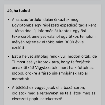
Jó, ha tudod
A századforduló idején érkeztek meg
Egyiptomba egy régészeti expedíció tagjaiként
- társaiddal új információt kaptok egy ősi
tekercsről, amelyet valahol egy titkos templom
mélyén rejtettek el több mint 3000 évvel
ezelőtt.
Ezt a helyet állítólag rendkívüli módon őrzik, de
Ti most esélyt kaptok arra, hogy felfedjétek
annak titkát! Vigyázzatok, mert ha kifuttok az
időből, örökre a fáraó sírkamrájának rabjai
maradtok
A túléléshez vegyüljetek el a bazársoron,
oldjátok meg a rejtélyeket és találjátok meg az
elveszett papirusztekercset!