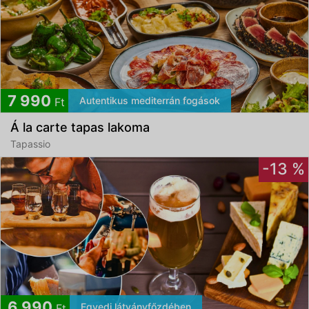
7 990
Autentikus mediterrán fogások
Ft
Á la carte tapas lakoma
Tapassio
-13 %
6 990
Egyedi látványfőzdében
Ft