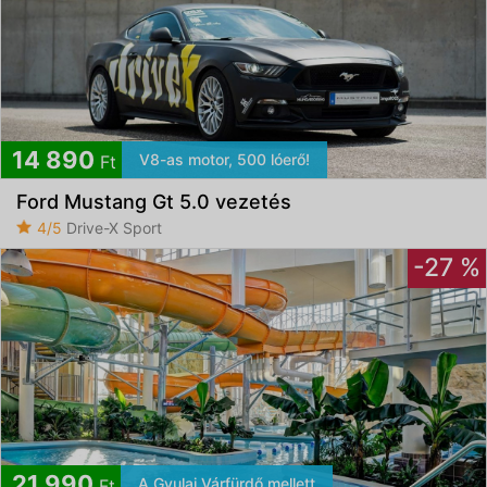
14 890
V8-as motor, 500 lóerő!
Ft
Ford Mustang Gt 5.0 vezetés
4/5
Drive-X Sport
-27 %
21 990
A Gyulai Várfürdő mellett
Ft