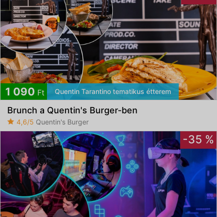
1 090
Quentin Tarantino tematikus étterem
Ft
Brunch a Quentin's Burger-ben
4,6/5
Quentin's Burger
-35 %