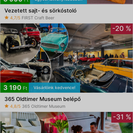
Vezetett sajt- és sörkóstoló
4,7/5
FIRST Craft Beer
-20 %
3 190
Vásárlóink kedvence!
Ft
365 Oldtimer Museum belépő
4,8/5
365 Oldtimer Museum
-31 %