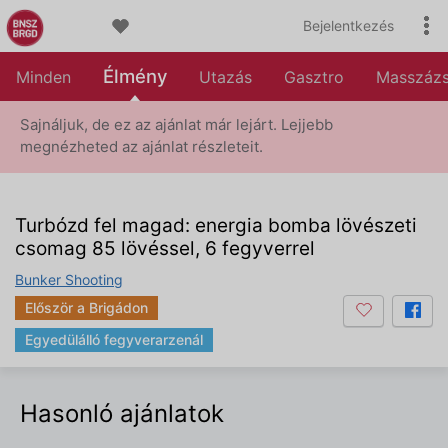
Bejelentkezés
Élmény
Minden
Utazás
Gasztro
Masszáz
Sajnáljuk, de ez az ajánlat már lejárt. Lejjebb
megnézheted az ajánlat részleteit.
Turbózd fel magad: energia bomba lövészeti
csomag 85 lövéssel, 6 fegyverrel
Bunker Shooting
Először a Brigádon
Egyedülálló fegyverarzenál
Hasonló ajánlatok