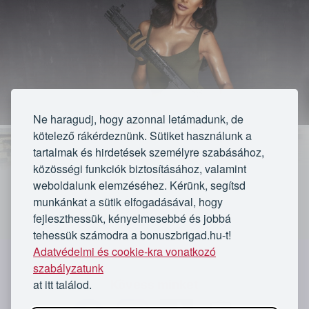
Ne haragudj, hogy azonnal letámadunk, de
kötelező rákérdeznünk. Sütiket használunk a
tartalmak és hirdetések személyre szabásához,
közösségi funkciók biztosításához, valamint
weboldalunk elemzéséhez. Kérünk, segítsd
munkánkat a sütik elfogadásával, hogy
fejleszthessük, kényelmesebbé és jobbá
VÁLASSZ CSOMAGOT:
tehessük számodra a bonuszbrigad.hu-t!
Adatvédelmi és cookie-kra vonatkozó
Turbózd fel magad: Energia bomba lövészet
`
csomag 85 lövéssel, 6 fegyverrel - A
szabályzatunk
helyszínen fizetendő: 17 400 Ft
at itt találod.
Kövess minket