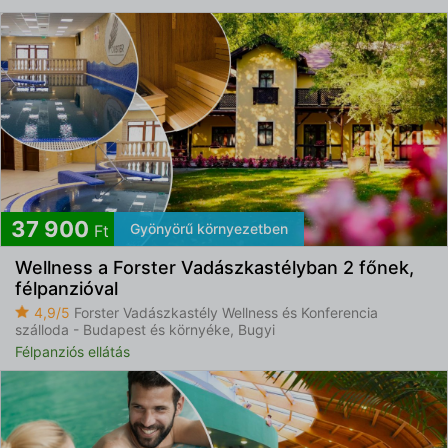
37 900
Gyönyörű környezetben
Ft
Wellness a Forster Vadászkastélyban 2 főnek,
félpanzióval
4,9/5
Forster Vadászkastély Wellness és Konferencia
szálloda - Budapest és környéke, Bugyi
Félpanziós ellátás