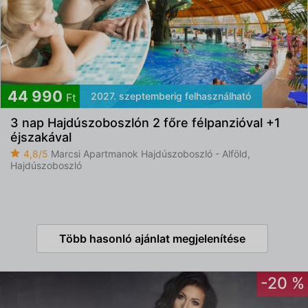
44 990
2027. szeptemberig felhasználható
Ft
3 nap Hajdúszoboszlón 2 főre félpanzióval +1
éjszakával
4,8/5
Marcsi Apartmanok Hajdúszoboszló - Alföld,
Hajdúszoboszló
Több hasonló ajánlat megjelenítése
-20 %