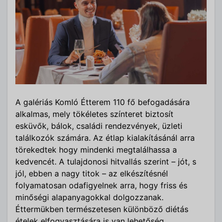
A galériás Komló Étterem 110 fő befogadására
alkalmas, mely tökéletes színteret biztosít
esküvők, bálok, családi rendezvények, üzleti
találkozók számára. Az étlap kialakításánál arra
törekedtek hogy mindenki megtalálhassa a
kedvencét. A tulajdonosi hitvallás szerint – jót, s
jól, ebben a nagy titok – az elkészítésnél
folyamatosan odafigyelnek arra, hogy friss és
minőségi alapanyagokkal dolgozzanak.
Éttermükben természetesen különböző diétás
ételek elfogyasztására is van lehetőség.