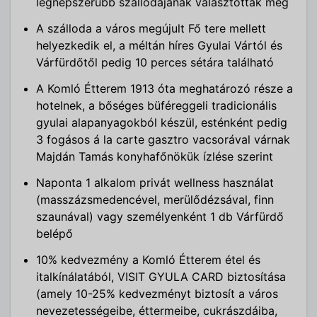
legnépszerűbb szállodájának választották meg
A szálloda a város megújult Fő tere mellett
helyezkedik el, a méltán híres Gyulai Vártól és
Várfürdőtől pedig 10 perces sétára található
A Komló Étterem 1913 óta meghatározó része a
hotelnek, a bőséges büféreggeli tradicionális
gyulai alapanyagokból készül, esténként pedig
3 fogásos á la carte gasztro vacsorával várnak
Majdán Tamás konyhafőnökük ízlése szerint
Naponta 1 alkalom privát wellness használat
(masszázsmedencével, merülődézsával, finn
szaunával) vagy személyenként 1 db Várfürdő
belépő
10% kedvezmény a Komló Étterem étel és
italkínálatából, VISIT GYULA CARD biztosítása
(amely 10-25% kedvezményt biztosít a város
nevezetességeibe, éttermeibe, cukrászdáiba,