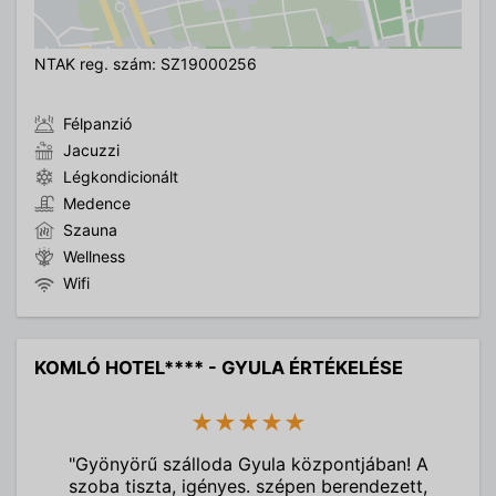
NTAK reg. szám: SZ19000256
Félpanzió
Jacuzzi
Légkondicionált
Medence
Szauna
Wellness
Wifi
KOMLÓ HOTEL**** - GYULA ÉRTÉKELÉSE
★★★★★
"Gyönyörű szálloda Gyula központjában! A
szoba tiszta, igényes. szépen berendezett,