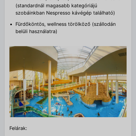
(standardnál magasabb kategóriájú
szobáinkban Nespresso kávégép található)
Fürdőköntös, wellness törölköző (szállodán
belüli használatra)
Felárak: