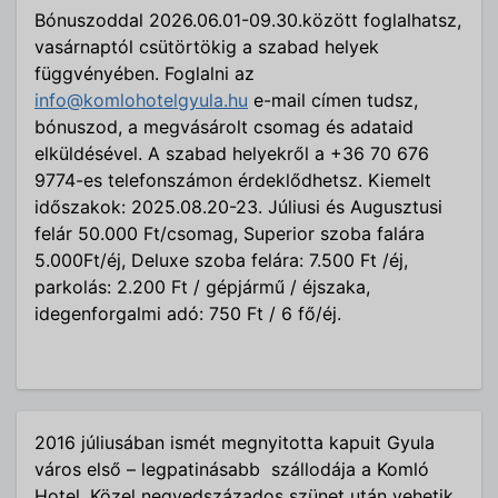
Bónuszoddal 2026.06.01-09.30.között foglalhatsz,
vasárnaptól csütörtökig a szabad helyek
függvényében. Foglalni az
info@komlohotelgyula.hu
e-mail címen tudsz,
bónuszod, a megvásárolt csomag és adataid
elküldésével. A szabad helyekről a +36 70 676
9774-es telefonszámon érdeklődhetsz. Kiemelt
időszakok: 2025.08.20-23. Júliusi és Augusztusi
felár 50.000 Ft/csomag, Superior szoba falára
5.000Ft/éj, Deluxe szoba felára: 7.500 Ft /éj,
parkolás: 2.200 Ft / gépjármű / éjszaka,
idegenforgalmi adó: 750 Ft / 6 fő/éj.
2016 júliusában ismét megnyitotta kapuit Gyula
város első – legpatinásabb szállodája a Komló
Hotel. Közel negyedszázados szünet után vehetik