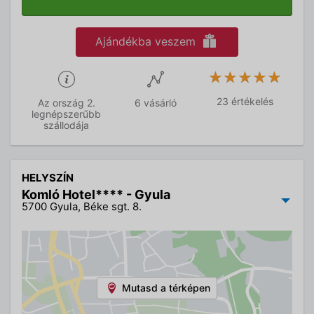
Ajándékba veszem
★★★★★
★★★★★
23 értékelés
Az ország 2.
6 vásárló
legnépszerűbb
szállodája
HELYSZÍN
Komló Hotel**** - Gyula
5700 Gyula, Béke sgt. 8.
Mutasd a térképen