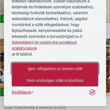
kötelező rákérdeznünk. Sütiket használunk a
tartalmak és hirdetések személyre szabásához,
közösségi funkciók biztosításához, valamint
37 990
weboldalunk elemzéséhez. Kérünk, segítsd
Különleges ajándékötlet
Ft
munkánkat a sütik elfogadásával, hogy
Anya-lánya porcelán workshop
fejleszthessük, kényelmesebbé és jobbá
Zulejhka Porcelán
tehessük számodra a bonuszbrigad.hu-t!
Adatvédelmi és cookie-kra vonatkozó
szabályzatunk
at itt találod.
Igen, elfogadom az összes sütit
Nem szükséges sütik elutasítása
32 990
2027. januárig felhasználható
Ft
Beállítások
Quad randi a Velencei-tónál
Quad Túrák/Randik a Velencei-tó körül