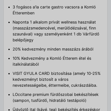
3 fogásos a’la carte gastro vacsora a Komló
Étteremben
Naponta 1 alkalom privát wellness használat
(masszázsmedencével, merülődézsával, finn
szaunával) vagy személyenként 1 db Várfürdő
belépőjegy
20% kedvezmény minden masszázs árából
10% Kedvezmény a Komló Étterem étel és
italkínálatából
VISIT GYULA CARD biztosítása (amely 10-25%
kedvezményt biztosít a város
nevezetességeibe, éttermeibe, cukrászdáiba.
LOccitane premium fürdőszobai bekészítések
(sampon, tusfürdő, hidratáló testápoló)
Üdvözlő ital (kávé, tea) bekészítés érkezéskor