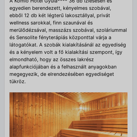
A Komló Hotel Gyula**** 36 db ízlésesen és
egyedien berendezett, kényelmes szobával,
ebből 12 db két légterű lakosztállyal, privát
wellness sarokkal, finn szaunával és
merülődézsával, masszázs szobával, szoláriummal
és Sensolite fényterápiás központtal várja a
látogatókat. A szobák kialakításánál az egyediség
és a kényelem volt a fő kialakítási szempont, így
elmondható, hogy az összes lakrész
alapfunkciójában és a felhasznált anyagokban
megegyezik, de elrendezésében egyediséget
tükröz.