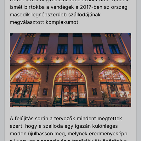
ismét birtokba a vendégek a 2017-ben az ország
második legnépszerűbb szállodájának
megválasztott komplexumot.
A felújítás során a tervezők mindent megtettek
azért, hogy a szálloda egy igazán különleges
módon újulhasson meg, melynek eredményeképp
a luxus, az elegancia és a tradíciók ötvöződtek a