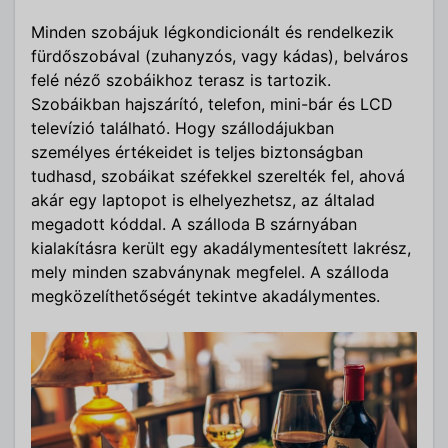
Minden szobájuk légkondicionált és rendelkezik
fürdőszobával (zuhanyzós, vagy kádas), belváros
felé néző szobáikhoz terasz is tartozik.
Szobáikban hajszárító, telefon, mini-bár és LCD
televízió található. Hogy szállodájukban
személyes értékeidet is teljes biztonságban
tudhasd, szobáikat széfekkel szerelték fel, ahová
akár egy laptopot is elhelyezhetsz, az általad
megadott kóddal. A szálloda B szárnyában
kialakításra került egy akadálymentesített lakrész,
mely minden szabványnak megfelel. A szálloda
megközelíthetőségét tekintve akadálymentes.