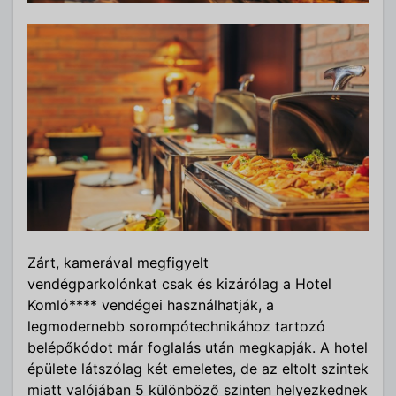
Zárt, kamerával megfigyelt
vendégparkolónkat csak és kizárólag a Hotel
Komló**** vendégei használhatják, a
legmodernebb sorompótechnikához tartozó
belépőkódot már foglalás után megkapják. A hotel
épülete látszólag két emeletes, de az eltolt szintek
miatt valójában 5 különböző szinten helyezkednek