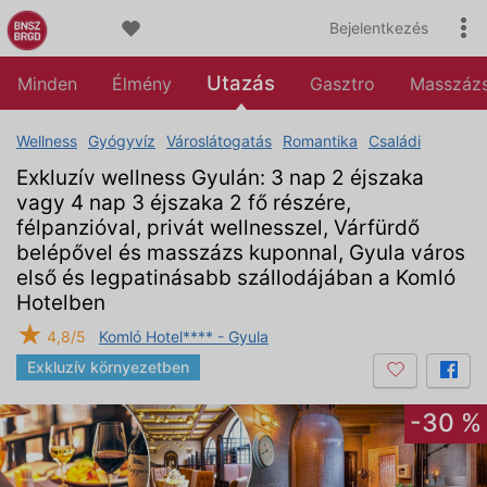
Bejelentkezés
Utazás
Minden
Élmény
Gasztro
Masszáz
Wellness
Gyógyvíz
Városlátogatás
Romantika
Családi
Exkluzív wellness Gyulán: 3 nap 2 éjszaka
vagy 4 nap 3 éjszaka 2 fő részére,
félpanzióval, privát wellnesszel, Várfürdő
belépővel és masszázs kuponnal, Gyula város
első és legpatinásabb szállodájában a Komló
Hotelben
★
4,8/5
Komló Hotel**** - Gyula
Exkluzív környezetben
-30 %