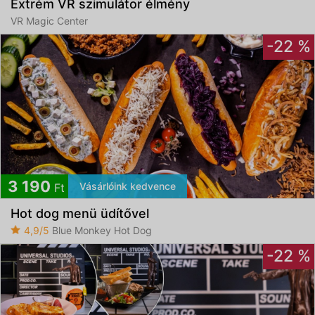
Extrém VR szimulátor élmény
VR Magic Center
-22 %
3 190
Vásárlóink kedvence
Ft
Hot dog menü üdítővel
4,9/5
Blue Monkey Hot Dog
-22 %