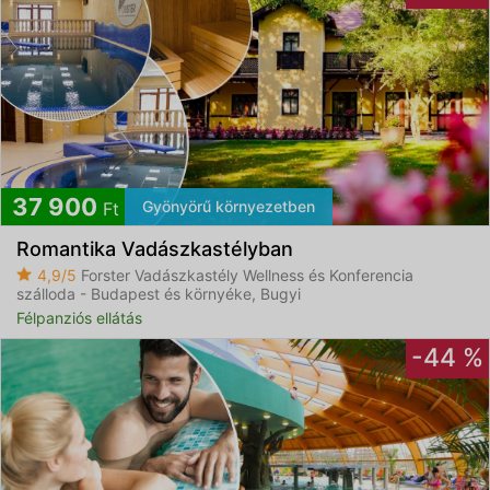
37 900
Gyönyörű környezetben
Ft
Romantika Vadászkastélyban
4,9/5
Forster Vadászkastély Wellness és Konferencia
szálloda - Budapest és környéke, Bugyi
Félpanziós ellátás
-44 %