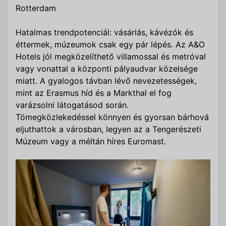
Rotterdam
Hatalmas trendpotenciál: vásárlás, kávézók és
éttermek, múzeumok csak egy pár lépés. Az A&O
Hotels jól megközelíthető villamossal és metróval
vagy vonattal a központi pályaudvar közelsége
miatt. A gyalogos távban lévő nevezetességek,
mint az Erasmus híd és a Markthal el fog
varázsolni látogatásod során.
Tömegközlekedéssel könnyen és gyorsan bárhová
eljuthattok a városban, legyen az a Tengerészeti
Múzeum vagy a méltán híres Euromast.