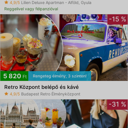
4,9/5
Lilien Deluxe Apartman - Alföld, Gyula
Reggelivel vagy félpanzióval
-15 %
5 820
Rengeteg élmény, 3 szinten!
Ft
Retro Központ belépő és kávé
4,9/5
Budapest Retro Élményközpont
-31 %