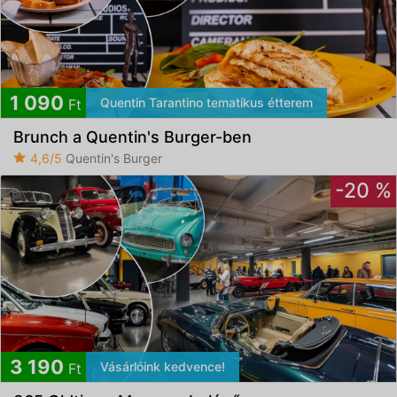
1 090
Quentin Tarantino tematikus étterem
Ft
Brunch a Quentin's Burger-ben
4,6/5
Quentin's Burger
-20 %
3 190
Vásárlóink kedvence!
Ft