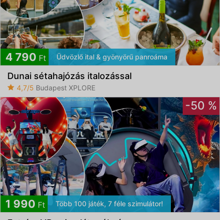
4 790
Üdvözlő ital & gyönyörű panroáma
Ft
Dunai sétahajózás italozással
4,7/5
Budapest XPLORE
-50 %
1 990
Több 100 játék, 7 féle szimulátor!
Ft