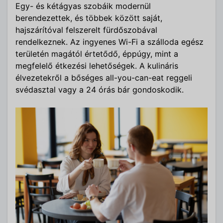
Egy- és kétágyas szobáik modernül
berendezettek, és többek között saját,
hajszárítóval felszerelt fürdőszobával
rendelkeznek. Az ingyenes Wi-Fi a szálloda egész
területén magától értetődő, éppúgy, mint a
megfelelő étkezési lehetőségek. A kulináris
élvezetekről a bőséges all-you-can-eat reggeli
svédasztal vagy a 24 órás bár gondoskodik.