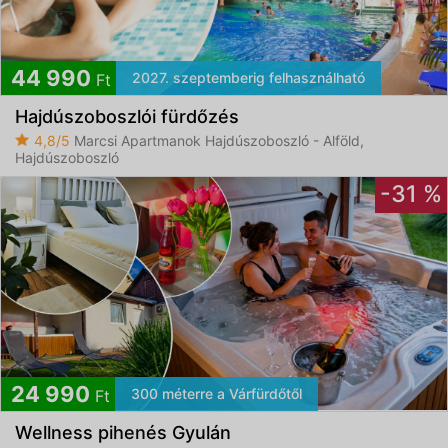
44 990
2027. szeptemberig felhasználható
Ft
Hajdúszoboszlói fürdőzés
4,8/5
Marcsi Apartmanok Hajdúszoboszló - Alföld,
Hajdúszoboszló
-31 %
24 990
300 méterre a Várfürdőtől
Ft
Wellness pihenés Gyulán