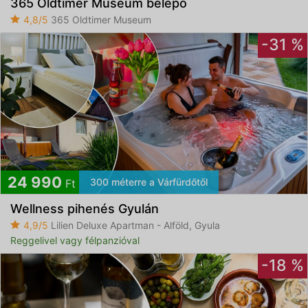
365 Oldtimer Museum belépő
4,8/5
365 Oldtimer Museum
-31 %
24 990
300 méterre a Várfürdőtől
Ft
Wellness pihenés Gyulán
4,9/5
Lilien Deluxe Apartman - Alföld, Gyula
Reggelivel vagy félpanzióval
-18 %