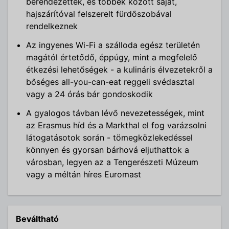
berendezettek, és többek között saját,
hajszárítóval felszerelt fürdőszobával
rendelkeznek
Az ingyenes Wi-Fi a szálloda egész területén
magától értetődő, éppúgy, mint a megfelelő
étkezési lehetőségek - a kulináris élvezetekről a
bőséges all-you-can-eat reggeli svédasztal
vagy a 24 órás bár gondoskodik
A gyalogos távban lévő nevezetességek, mint
az Erasmus híd és a Markthal el fog varázsolni
látogatásotok során - tömegközlekedéssel
könnyen és gyorsan bárhová eljuthattok a
városban, legyen az a Tengerészeti Múzeum
vagy a méltán híres Euromast
Beváltható