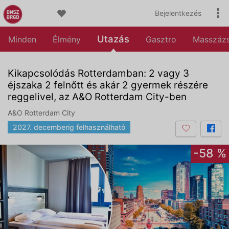
Bejelentkezés
Utazás
Minden
Élmény
Gasztro
Masszáz
Kikapcsolódás Rotterdamban: 2 vagy 3
éjszaka 2 felnőtt és akár 2 gyermek részére
reggelivel, az A&O Rotterdam City-ben
A&O Rotterdam City
2027. decemberig felhasználható
-58 %