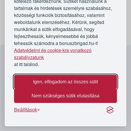
kötelező rákérdeznünk. Sütiket használunk a
tartalmak és hirdetések személyre szabásához,
közösségi funkciók biztosításához, valamint
weboldalunk elemzéséhez. Kérünk, segítsd
munkánkat a sütik elfogadásával, hogy
fejleszthessük, kényelmesebbé és jobbá
tehessük számodra a bonuszbrigad.hu-t!
Adatvédelmi és cookie-kra vonatkozó
`
szabályzatunk
at itt találod.
Kövess minket
Igen, elfogadom az összes sütit
A Bónusz Brigád Magyarország legnagyobb
közösségi vásárló oldala. Vásárlóink eddig több mint
Nem szükséges sütik elutasítása
31 918 182 226
forintot spóroltak meg 4 401 649
bónusz vásárlásával és ezek a számok minden
Beállítások
nappal nőnek. Légy tudatos vásárló, spórolj velünk
Te is.