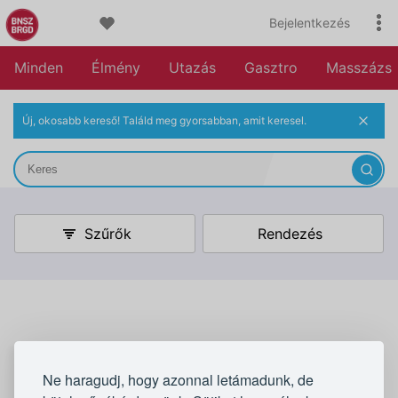
Bejelentkezés
Minden
Élmény
Utazás
Gasztro
Masszázs
Új, okosabb kereső! Találd meg gyorsabban, amit keresel.
Szűrők
Rendezés
Ne haragudj, hogy azonnal letámadunk, de