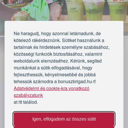
Ne haragudj, hogy azonnal letámadunk, de
kötelező rákérdeznünk. Sütiket használunk a
tartalmak és hirdetések személyre szabásához,
közösségi funkciók biztosításához, valamint
weboldalunk elemzéséhez. Kérünk, segítsd
munkánkat a sütik elfogadásával, hogy
fejleszthessük, kényelmesebbé és jobbá
tehessük számodra a bonuszbrigad.hu-t!
Lejárt
Adatvédelmi és cookie-kra vonatkozó
`
szabályzatunk
★★★★★
★★★★★
at itt találod.
Kövess minket
7 értékelés
Az ajánlat lejárt
31 vásárló
Igen, elfogadom az összes sütit
A Bónusz Brigád Magyarország legnagyobb