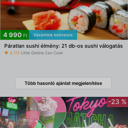
4 990
Vásárlóink kedvence
Ft
Páratlan sushi élmény: 21 db-os sushi válogatás
4,7/5
Little Geisha Can Cook
Több hasonló ajánlat megjelenítése
-23 %