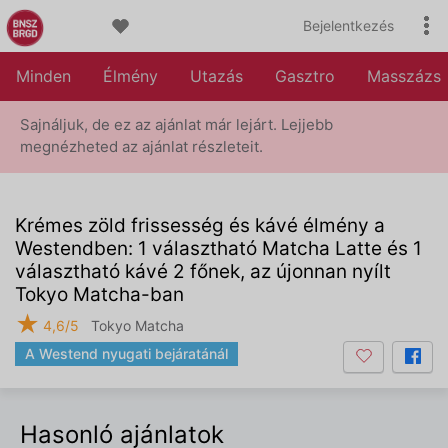
Bejelentkezés
Minden
Élmény
Utazás
Gasztro
Masszázs
Sajnáljuk, de ez az ajánlat már lejárt. Lejjebb
megnézheted az ajánlat részleteit.
Krémes zöld frissesség és kávé élmény a
Westendben: 1 választható Matcha Latte és 1
választható kávé 2 főnek, az újonnan nyílt
Tokyo Matcha-ban
★
4,6/5
Tokyo Matcha
A Westend nyugati bejáratánál
Hasonló ajánlatok