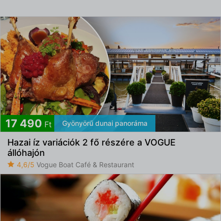
17 490
Gyönyörű dunai panoráma
Ft
Hazai íz variációk 2 fő részére a VOGUE
állóhajón
4,6/5
Vogue Boat Café & Restaurant