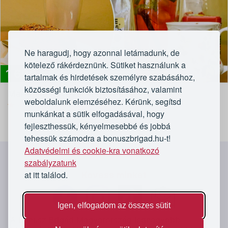
Ne haragudj, hogy azonnal letámadunk, de
kötelező rákérdeznünk. Sütiket használunk a
1 690
Vásárlóink kedvence
Ft
tartalmak és hirdetések személyre szabásához,
közösségi funkciók biztosításához, valamint
Marlenka kávéval vagy teával
weboldalunk elemzéséhez. Kérünk, segítsd
4,8/5
BIG BEN Teaház
munkánkat a sütik elfogadásával, hogy
fejleszthessük, kényelmesebbé és jobbá
tehessük számodra a bonuszbrigad.hu-t!
Adatvédelmi és cookie-kra vonatkozó
`
szabályzatunk
at itt találod.
Kövess minket
Igen, elfogadom az összes sütit
A Bónusz Brigád Magyarország legnagyobb