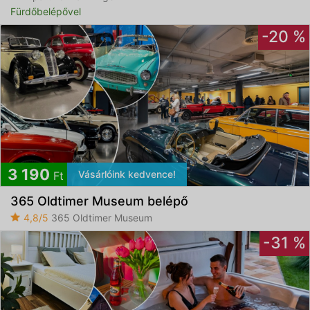
Fürdőbelépővel
-20 %
3 190
Vásárlóink kedvence!
Ft
365 Oldtimer Museum belépő
4,8/5
365 Oldtimer Museum
-31 %