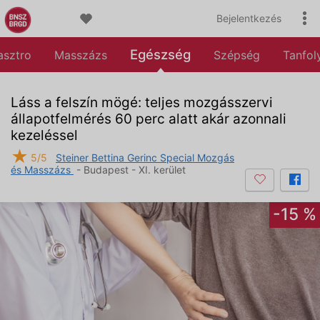
Bejelentkezés
Egészség
asztro
Masszázs
Szépség
Tanfo
Láss a felszín mögé: teljes mozgásszervi
állapotfelmérés 60 perc alatt akár azonnali
kezeléssel
★
5/5
Steiner Bettina Gerinc Special Mozgás
és Masszázs
- Budapest - XI. kerület
-15 %