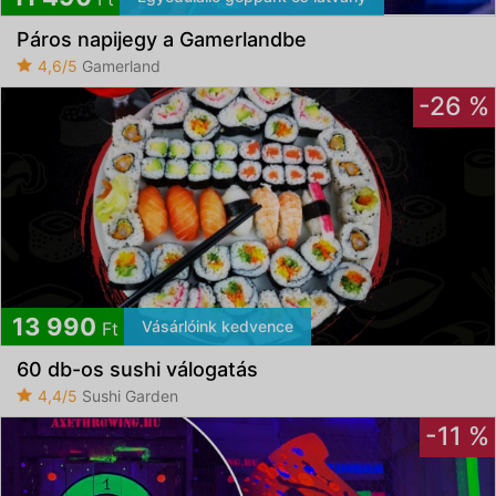
Páros napijegy a Gamerlandbe
4,6/5
Gamerland
-26 %
13 990
Vásárlóink kedvence
Ft
60 db-os sushi válogatás
4,4/5
Sushi Garden
-11 %