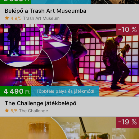
Belépő a Trash Art Museumba
4,9/5
Trash Art Museum
-10 %
4 490
Többféle pálya és játékmód!
Ft
The Challenge játékbelépő
5/5
The Challenge
-19 %