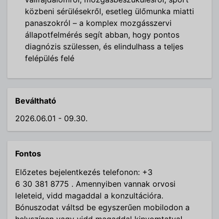
közbeni sérülésekről, esetleg ülőmunka miatti
panaszokról – a komplex mozgásszervi
állapotfelmérés segít abban, hogy pontos
diagnózis szülessen, és elindulhass a teljes
felépülés felé
Beváltható
2026.06.01 - 09.30.
Fontos
Előzetes bejelentkezés telefonon: +3
6 30 381 8775
. Amennyiben vannak orvosi
leleteid, vidd magaddal a konzultációra.
Bónuszodat váltsd be egyszerűen mobilodon a
helyszínen vagy vidd magaddal kinyomtatva!