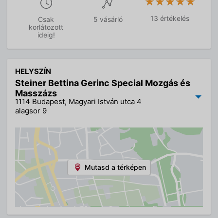
★★★★★
★★★★★
13 értékelés
Csak
5 vásárló
korlátozott
ideig!
HELYSZÍN
Steiner Bettina Gerinc Special Mozgás és
Masszázs
1114 Budapest, Magyari István utca 4
alagsor 9
Mutasd a térképen