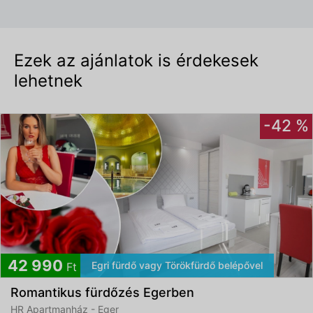
Ezek az ajánlatok is érdekesek
lehetnek
-42 %
42 990
Egri fürdő vagy Törökfürdő belépővel
Ft
Romantikus fürdőzés Egerben
HR Apartmanház - Eger