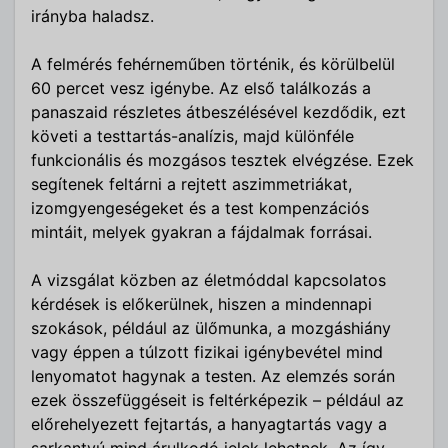
irányba haladsz.
A felmérés fehérneműben történik, és körülbelül
60 percet vesz igénybe. Az első találkozás a
panaszaid részletes átbeszélésével kezdődik, ezt
követi a testtartás-analízis, majd különféle
funkcionális és mozgásos tesztek elvégzése. Ezek
segítenek feltárni a rejtett aszimmetriákat,
izomgyengeségeket és a test kompenzációs
mintáit, melyek gyakran a fájdalmak forrásai.
A vizsgálat közben az életmóddal kapcsolatos
kérdések is előkerülnek, hiszen a mindennapi
szokások, például az ülőmunka, a mozgáshiány
vagy éppen a túlzott fizikai igénybevétel mind
lenyomatot hagynak a testen. Az elemzés során
ezek összefüggéseit is feltérképezik – például az
előrehelyezett fejtartás, a hanyagtartás vagy a