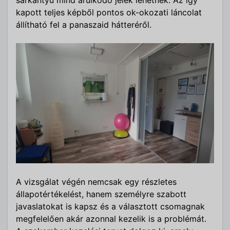
sarkantyú mind árulkodó jelek lehetnek. Az így
kapott teljes képből pontos ok-okozati láncolat
állítható fel a panaszaid hátteréről.
A vizsgálat végén nemcsak egy részletes
állapotértékelést, hanem személyre szabott
javaslatokat is kapsz és a választott csomagnak
megfelelően akár azonnal kezelik is a problémát.