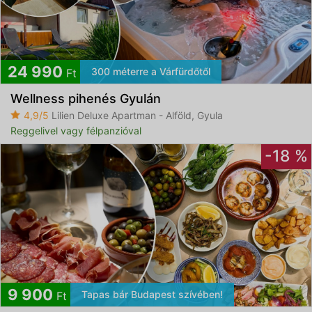
24 990
300 méterre a Várfürdőtől
Ft
Wellness pihenés Gyulán
4,9/5
Lilien Deluxe Apartman - Alföld, Gyula
Reggelivel vagy félpanzióval
-18 %
9 900
Tapas bár Budapest szívében!
Ft