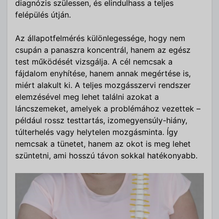
diagnózis szülessen, és elindulhass a teljes
felépülés útján.
Az állapotfelmérés különlegessége, hogy nem
csupán a panaszra koncentrál, hanem az egész
test működését vizsgálja. A cél nemcsak a
fájdalom enyhítése, hanem annak megértése is,
miért alakult ki. A teljes mozgásszervi rendszer
elemzésével meg lehet találni azokat a
láncszemeket, amelyek a problémához vezettek –
például rossz testtartás, izomegyensúly-hiány,
túlterhelés vagy helytelen mozgásminta. Így
nemcsak a tünetet, hanem az okot is meg lehet
szüntetni, ami hosszú távon sokkal hatékonyabb.