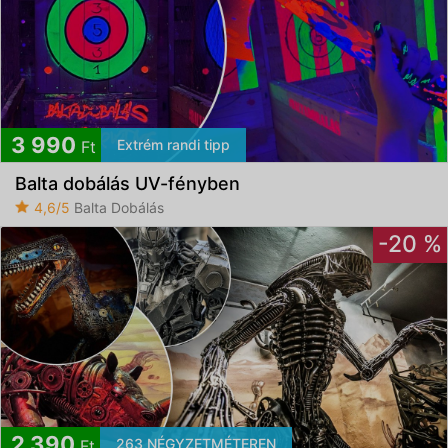
3 990
Extrém randi tipp
Ft
Balta dobálás UV-fényben
4,6/5
Balta Dobálás
-20 %
2 390
263 NÉGYZETMÉTEREN
Ft