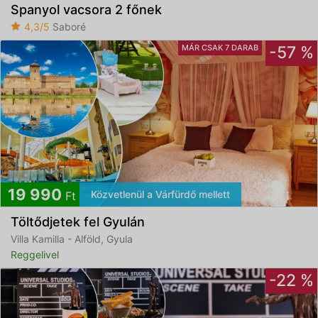
Spanyol vacsora 2 főnek
4,3/5
Saboré
MÁR CSAK 7 DARAB
-57 %
19 990
Közvetlenül a Várfürdő mellett
Ft
Töltődjetek fel Gyulán
Villa Kamilla - Alföld, Gyula
Reggelivel
-22 %