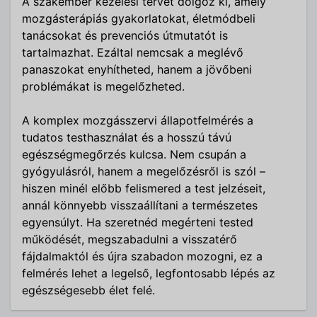
A szakember kezelési tervet dolgoz ki, amely
mozgásterápiás gyakorlatokat, életmódbeli
tanácsokat és prevenciós útmutatót is
tartalmazhat. Ezáltal nemcsak a meglévő
panaszokat enyhítheted, hanem a jövőbeni
problémákat is megelőzheted.
A komplex mozgásszervi állapotfelmérés a
tudatos testhasználat és a hosszú távú
egészségmegőrzés kulcsa. Nem csupán a
gyógyulásról, hanem a megelőzésről is szól –
hiszen minél előbb felismered a test jelzéseit,
annál könnyebb visszaállítani a természetes
egyensúlyt. Ha szeretnéd megérteni tested
működését, megszabadulni a visszatérő
fájdalmaktól és újra szabadon mozogni, ez a
felmérés lehet a legelső, legfontosabb lépés az
egészségesebb élet felé.