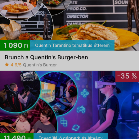
1 090
Quentin Tarantino tematikus étterem
Ft
Brunch a Quentin's Burger-ben
4,6/5
Quentin's Burger
-35 %
11 490
Egyedülálló géppark és látvány
Ft