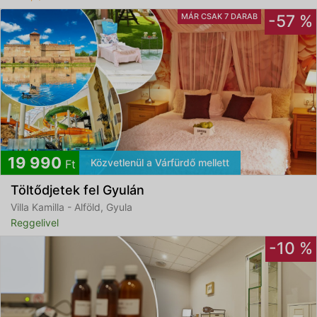
MÁR CSAK 7 DARAB
-57 %
19 990
Közvetlenül a Várfürdő mellett
Ft
Töltődjetek fel Gyulán
Villa Kamilla - Alföld, Gyula
Reggelivel
-10 %