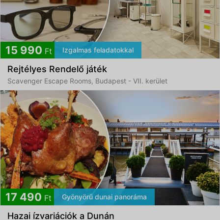
15 990
Izgalmas feladatokkal
Ft
Rejtélyes Rendelő játék
Scavenger Escape Rooms, Budapest - VII. kerület
17 490
Gyönyörű dunai panoráma
Ft
Hazai ízvariációk a Dunán