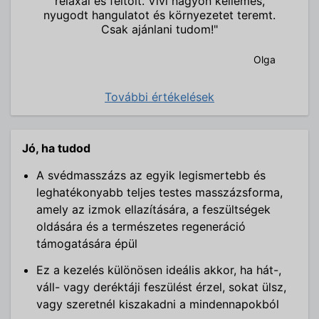
relaxál és feltölt. Vivi nagyon kellemes,
nyugodt hangulatot és környezetet teremt.
Csak ajánlani tudom!"
Olga
További értékelések
Jó, ha tudod
A svédmasszázs az egyik legismertebb és
leghatékonyabb teljes testes masszázsforma,
amely az izmok ellazítására, a feszültségek
oldására és a természetes regeneráció
támogatására épül
Ez a kezelés különösen ideális akkor, ha hát-,
váll- vagy deréktáji feszülést érzel, sokat ülsz,
vagy szeretnél kiszakadni a mindennapokból