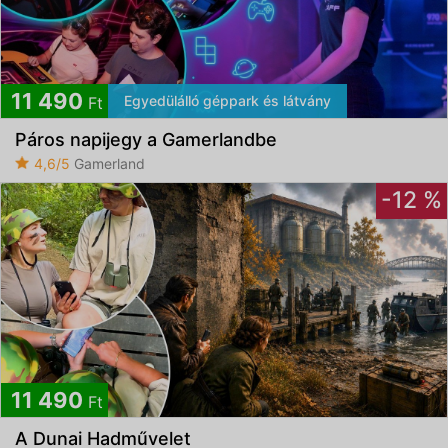
11 490
Egyedülálló géppark és látvány
Ft
Páros napijegy a Gamerlandbe
4,6/5
Gamerland
-12 %
11 490
Ft
A Dunai Hadművelet