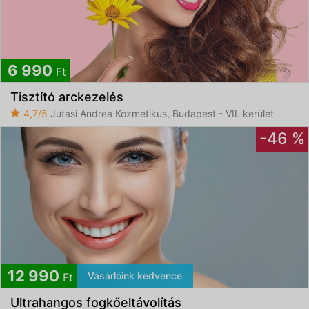
6 990
Ft
Tisztító arckezelés
4,7/5
Jutasi Andrea Kozmetikus, Budapest - VII. kerület
-46 %
12 990
Vásárlóink kedvence
Ft
Ultrahangos fogkőeltávolítás