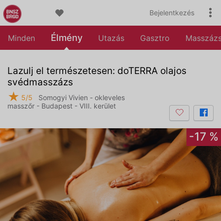
Bejelentkezés
Élmény
Minden
Utazás
Gasztro
Masszáz
Lazulj el természetesen: doTERRA olajos
svédmasszázs
★
5/5
Somogyi Vivien - okleveles
masszőr - Budapest - VIII. kerület
-17 %