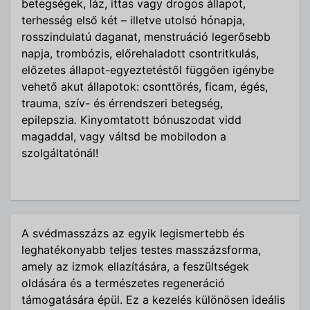
betegségek, láz, ittas vagy drogos állapot,
terhesség első két – illetve utolsó hónapja,
rosszindulatú daganat, menstruáció legerősebb
napja, trombózis, előrehaladott csontritkulás,
előzetes állapot-egyeztetéstől függően igénybe
vehető akut állapotok: csonttörés, ficam, égés,
trauma, szív- és érrendszeri betegség,
epilepszia
.
Kinyomtatott bónuszodat vidd
magaddal, vagy váltsd be mobilodon a
szolgáltatónál!
A svédmasszázs az egyik legismertebb és
leghatékonyabb teljes testes masszázsforma,
amely az izmok ellazítására, a feszültségek
oldására és a természetes regeneráció
támogatására épül. Ez a kezelés különösen ideális