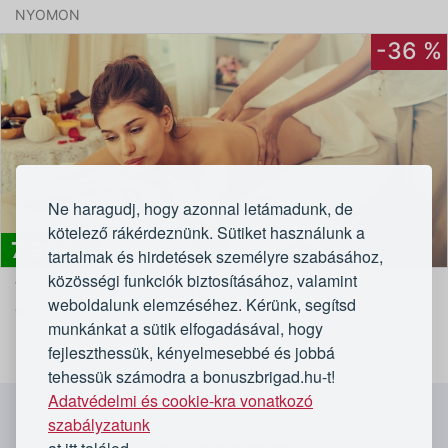
NYOMON
-36 %
Ne haragudj, hogy azonnal letámadunk, de
kötelező rákérdeznünk. Sütiket használunk a
7 990
Ft
tartalmak és hirdetések személyre szabásához,
közösségi funkciók biztosításához, valamint
Teljes testes gyógymasszázs
weboldalunk elemzéséhez. Kérünk, segítsd
4,7/5
Healing Massage by Fodor Judit
munkánkat a sütik elfogadásával, hogy
fejleszthessük, kényelmesebbé és jobbá
tehessük számodra a bonuszbrigad.hu-t!
Adatvédelmi és cookie-kra vonatkozó
`
szabályzatunk