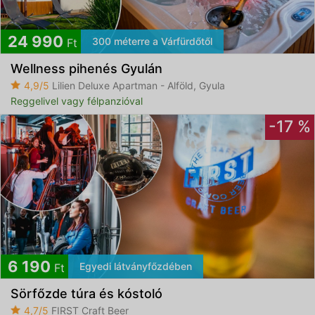
24 990
300 méterre a Várfürdőtől
Ft
Wellness pihenés Gyulán
4,9/5
Lilien Deluxe Apartman - Alföld, Gyula
Reggelivel vagy félpanzióval
-17 %
6 190
Egyedi látványfőzdében
Ft
Sörfőzde túra és kóstoló
4,7/5
FIRST Craft Beer