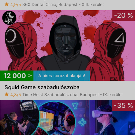
4,9/5
360 Dental Clinic, Budapest - XIII. kerület
-20 %
12 000
A híres sorozat alapján!
Ft
Squid Game szabadulószoba
4,8/5
Time Heist Szabadulószoba, Budapest - IX. kerület
-35 %