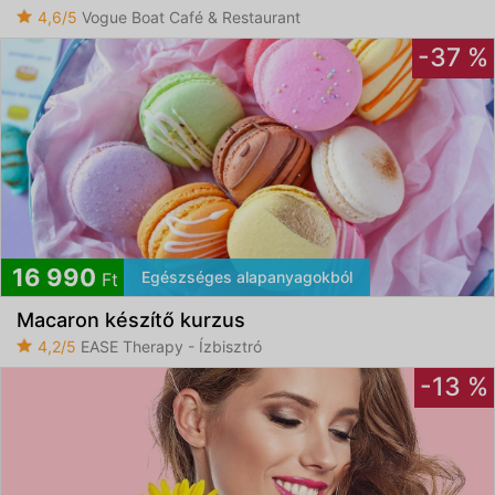
4,6/5
Vogue Boat Café & Restaurant
-37 %
16 990
Egészséges alapanyagokból
Ft
Macaron készítő kurzus
4,2/5
EASE Therapy - Ízbisztró
-13 %