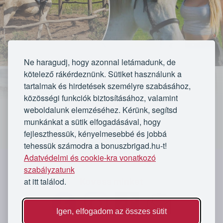
Ne haragudj, hogy azonnal letámadunk, de
kötelező rákérdeznünk. Sütiket használunk a
tartalmak és hirdetések személyre szabásához,
közösségi funkciók biztosításához, valamint
weboldalunk elemzéséhez. Kérünk, segítsd
munkánkat a sütik elfogadásával, hogy
fejleszthessük, kényelmesebbé és jobbá
VÁLASSZ CSOMAGOT:
tehessük számodra a bonuszbrigad.hu-t!
Adatvédelmi és cookie-kra vonatkozó
Pályalovaglás 30 percben 1 főnek
`
szabályzatunk
at itt találod.
Kövess minket
Lejárt
Igen, elfogadom az összes sütit
★★★★★
★★★★★