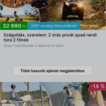
32 990
2027. januárig felhasználható
Ft
Száguldás, szerelem: 2 órás privát quad randi
túra 2 főnek
Quad Túrák/Randik a Velencei-tó körül
Több hasonló ajánlat megjelenítése
-14 %