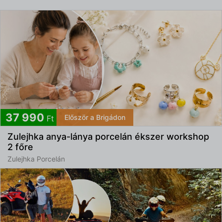
37 990
Először a Brigádon
Ft
Zulejhka anya-lánya porcelán ékszer workshop
2 főre
Zulejhka Porcelán