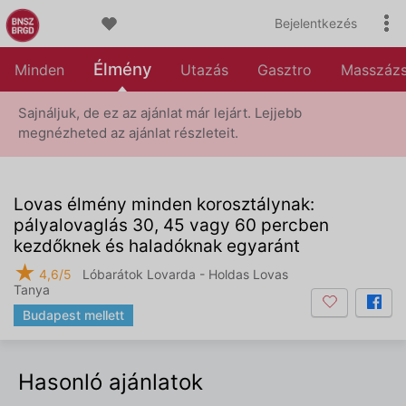
Bejelentkezés
Élmény
Minden
Utazás
Gasztro
Masszáz
Sajnáljuk, de ez az ajánlat már lejárt. Lejjebb
megnézheted az ajánlat részleteit.
Lovas élmény minden korosztálynak:
pályalovaglás 30, 45 vagy 60 percben
kezdőknek és haladóknak egyaránt
★
4,6/5
Lóbarátok Lovarda - Holdas Lovas
Tanya
Budapest mellett
Hasonló ajánlatok