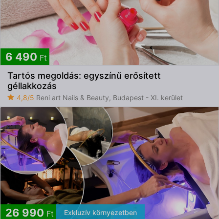
6 490
Ft
Tartós megoldás: egyszínű erősített
géllakkozás
4,8/5
Reni art Nails & Beauty, Budapest - XI. kerület
26 990
Exkluzív környezetben
Ft