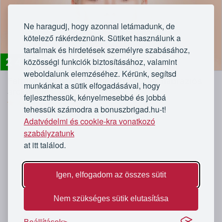
Ne haragudj, hogy azonnal letámadunk, de
kötelező rákérdeznünk. Sütiket használunk a
tartalmak és hirdetések személyre szabásához,
2 490
közösségi funkciók biztosításához, valamint
Ft
weboldalunk elemzéséhez. Kérünk, segítsd
Felfrissülés az arcbőrnek: mikrodermabráziós
munkánkat a sütik elfogadásával, hogy
arckezelés
fejleszthessük, kényelmesebbé és jobbá
4,5/5
Angyali Érintés, Budapest - VIII. kerület
tehessük számodra a bonuszbrigad.hu-t!
Adatvédelmi és cookie-kra vonatkozó
szabályzatunk
at itt találod.
Igen, elfogadom az összes sütit
Nem szükséges sütik elutasítása