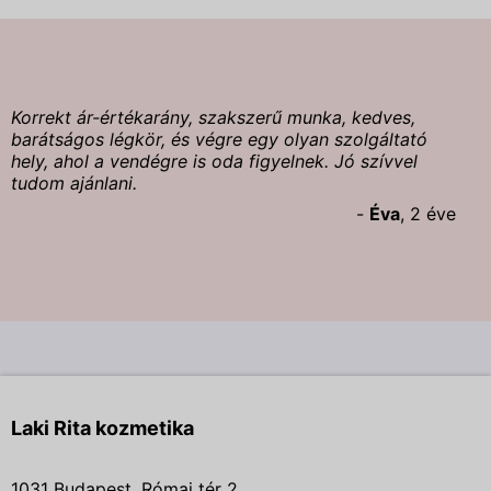
Korrekt ár-értékarány, szakszerű munka, kedves,
barátságos légkör, és végre egy olyan szolgáltató
hely, ahol a vendégre is oda figyelnek. Jó szívvel
tudom ajánlani.
-
Éva
, 2 éve
Laki Rita kozmetika
1031 Budapest, Római tér 2.