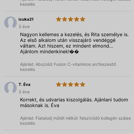
kezelés
icuka21
5.0
Laki
3 éve
Rita
kozmetika
Nagyon kellemes a kezelés, és Rita személye is.
Az első alkalom után visszajáró vendéggé
váltam. Azt hiszem, ez mindent elmond…
Ajánlom mindenkinek!��
Ajánlat: Abszolút Fusion C-vitaminos arcfeszesítő
kezelés
T. Éva
5.0
Laki
3 éve
Rita
kozmetika
Korrekt, és udvarias kiszolgálás. Ajánlani tudom
másoknak is. Éva
Ajánlat: Fiatalodj műtét nélkül: felszívódó kollagén szálas
kezelés