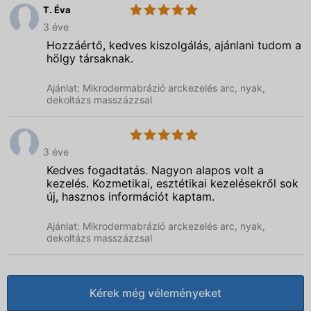
T. Éva
5.0
Laki
3 éve
Rita
kozmetika
Hozzáértő, kedves kiszolgálás, ajánlani tudom a
hölgy társaknak.
Ajánlat: Mikrodermabrázió arckezelés arc, nyak,
dekoltázs masszázzsal
Laki
5.0
Rita
3 éve
kozmetika
Kedves fogadtatás. Nagyon alapos volt a
kezelés. Kozmetikai, esztétikai kezelésekről sok
új, hasznos információt kaptam.
Ajánlat: Mikrodermabrázió arckezelés arc, nyak,
dekoltázs masszázzsal
Kérek még véleményeket