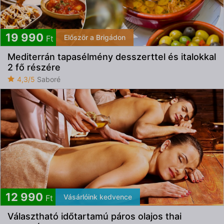
19 990
Először a Brigádon
Ft
Mediterrán tapasélmény desszerttel és italokkal
2 fő részére
4,3/5
Saboré
12 990
Vásárlóink kedvence
Ft
Választható időtartamú páros olajos thai