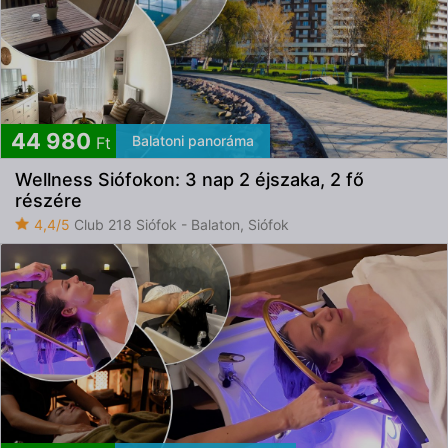
44 980
Balatoni panoráma
Ft
Wellness Siófokon: 3 nap 2 éjszaka, 2 fő
részére
4,4/5
Club 218 Siófok - Balaton, Siófok