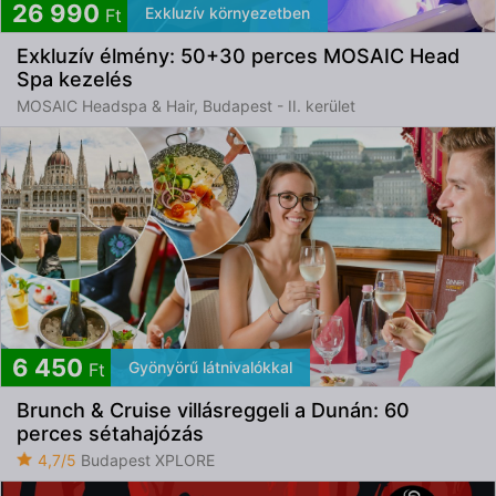
26 990
Exkluzív környezetben
Ft
Exkluzív élmény: 50+30 perces MOSAIC Head
Spa kezelés
MOSAIC Headspa & Hair, Budapest - II. kerület
6 450
Gyönyörű látnivalókkal
Ft
Brunch & Cruise villásreggeli a Dunán: 60
perces sétahajózás
4,7/5
Budapest XPLORE