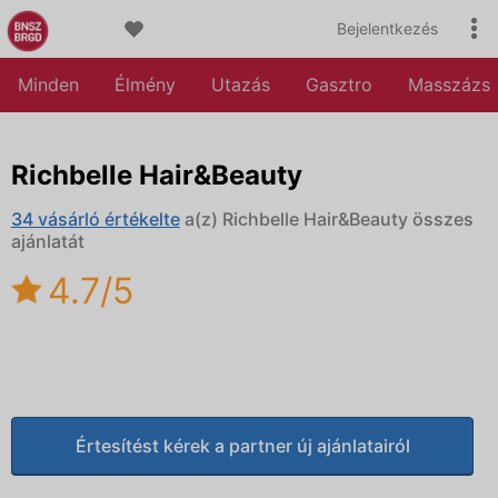
Bejelentkezés
Minden
Élmény
Utazás
Gasztro
Masszázs
Richbelle Hair&Beauty
34 vásárló értékelte
a(z) Richbelle Hair&Beauty összes
ajánlatát
4.7/5
Értesítést kérek a partner új ajánlatairól