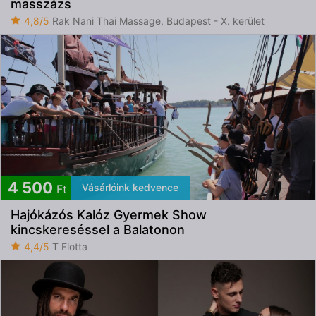
masszázs
4,8/5
Rak Nani Thai Massage, Budapest - X. kerület
4 500
Vásárlóink kedvence
Ft
Hajókázós Kalóz Gyermek Show
kincskereséssel a Balatonon
4,4/5
T Flotta