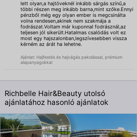
lett olyan,a hajtöveknél inkább sárgás színű,a
többi részen meg inkább barna,mint szőke.Ennyi
pénzből még egy olyan ember is megcsinálta
volna rendesen,akinek nem szakmája a
fodrászat.Voltam már kuponnal fodrásznál,az
teljesen jól sikerült.Hatalmas csalódás volt ez
most egy hajszalonban,legszívesebben vissza
kérném az árát ha lehetne.
Ajánlat: Hajfestés és hajvágás pakolással, prémium
alapanyagokkal
Richbelle Hair&Beauty utolsó
ajánlatához hasonló ajánlatok