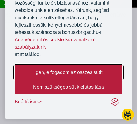
7 440
közösségi funkciók biztosításához, valamint
Rengeteg élmény, 3 szinten!
Ft
weboldalunk elemzéséhez. Kérünk, segítsd
Retro Élményközpont belépő hot dog menüvel
munkánkat a sütik elfogadásával, hogy
szörppel 1-2 főre
fejleszthessük, kényelmesebbé és jobbá
4,9/5
Budapest Retro Élményközpont
tehessük számodra a bonuszbrigad.hu-t!
Adatvédelmi és cookie-kra vonatkozó
szabályzatunk
at itt találod.
Igen, elfogadom az összes sütit
Nem szükséges sütik elutasítása
Beállítások