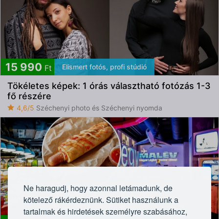
15 990
Elismert fotós, profi stúdió
Ft
Tökéletes képek: 1 órás választható fotózás 1-3
fő részére
4,6/5
Széchenyi photo és Széchenyi nyomda
Ne haragudj, hogy azonnal letámadunk, de
kötelező rákérdeznünk. Sütiket használunk a
tartalmak és hirdetések személyre szabásához,