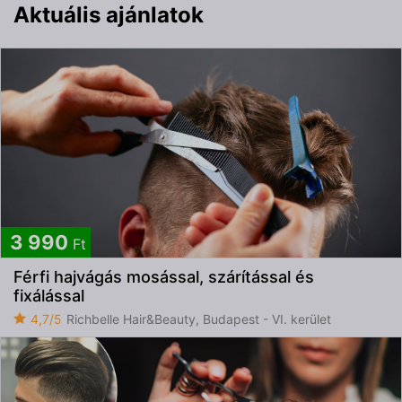
Aktuális ajánlatok
3 990
Ft
Férfi hajvágás mosással, szárítással és
fixálással
4,7/5
Richbelle Hair&Beauty, Budapest - VI. kerület