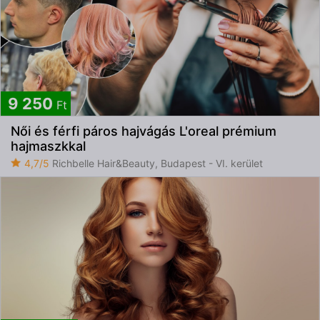
9 250
Ft
Női és férfi páros hajvágás L'oreal prémium
hajmaszkkal
4,7/5
Richbelle Hair&Beauty, Budapest - VI. kerület