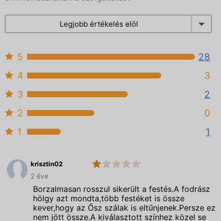
Legjobb értékelés elöl
5
28
4
3
3
2
2
0
1
1
krisztin02
1.0
Richbelle
2 éve
Hair&Beauty
Borzalmasan rosszul sikerült a festés.A fodrász
hölgy azt mondta,több festéket is össze
kever,hogy az Ősz szálak is eltűnjenek.Persze ez
nem jött össze.A kiválasztott színhez közel se