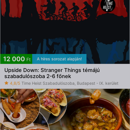
12 000
A híres sorozat alapján!
Ft
Upside Down: Stranger Things témájú
szabadulószoba 2-6 főnek
4,8/5
Time Heist Szabadulószoba, Budapest - IX. kerület