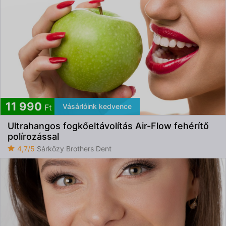
11 990
Vásárlóink kedvence
Ft
Ultrahangos fogkőeltávolítás Air-Flow fehérítő
polírozással
4,7/5
Sárközy Brothers Dent