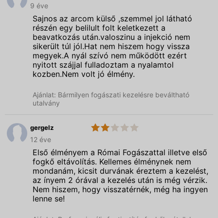
Római
9 éve
Fogászat
Sajnos az arcom külső ,szemmel jol látható
részén egy belilult folt keletkezett a
beavatkozás után.valoszinu a injekció nem
sikerült túl jól.Hat nem hiszem hogy vissza
megyek.A nyál szívó nem működött ezért
nyitott szájjal fulladoztam a nyalamtol
kozben.Nem volt jó élmény.
Ajánlat: Bármilyen fogászati kezelésre beváltható
utalvány
gergelz
2.0
Római
12 éve
Fogászat
Első élményem a Római Fogászattal illetve első
fogkő eltávolítás. Kellemes élménynek nem
mondanám, kicsit durvának éreztem a kezelést,
az ínyem 2 órával a kezelés után is még vérzik.
Nem hiszem, hogy visszatérnék, még ha ingyen
lenne se!