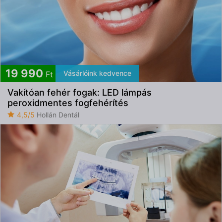
19 990
Vásárlóink kedvence
Ft
Vakítóan fehér fogak: LED lámpás
peroxidmentes fogfehérítés
4,5/5
Hollán Dentál