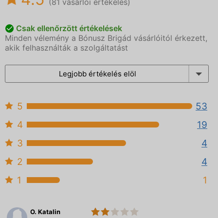
(81 vásárlói értékelés)
Csak ellenőrzött értékelések
Minden vélemény a Bónusz Brigád vásárlóitól érkezett,
akik felhasználták a szolgáltatást
Legjobb értékelés elöl
5
53
4
19
3
4
2
4
1
1
O. Katalin
2.0