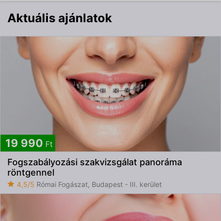
Aktuális ajánlatok
19 990
Ft
Fogszabályozási szakvizsgálat panoráma
röntgennel
4,5/5
Római Fogászat, Budapest - III. kerület