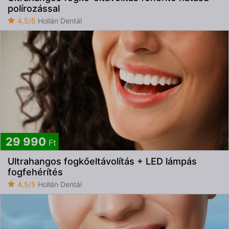
polírozással
4,5/5
Hollán Dentál
29 990
Ft
Ultrahangos fogkőeltávolítás + LED lámpás
fogfehérítés
4,5/5
Hollán Dentál