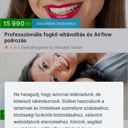
15 990
Vásárlóink kedvence
Ft
Professzionális fogkő-eltávolítás és Airflow
polírozás
4,9/5
Dentalhygiene by Nikolett Simon
Ne haragudj, hogy azonnal letámadunk, de
kötelező rákérdeznünk. Sütiket használunk a
tartalmak és hirdetések személyre szabásához,
19 990
közösségi funkciók biztosításához, valamint
Ft
weboldalunk elemzéséhez. Kérünk, segítsd
Ultrahangos fogkő-eltávolítás polírozással, 2 fő