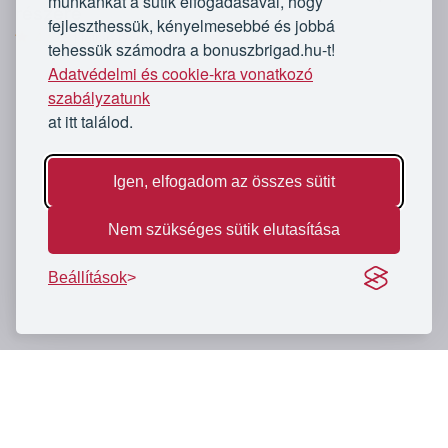
munkánkat a sütik elfogadásával, hogy
részére
fejleszthessük, kényelmesebbé és jobbá
4,5/5
Hollán Dentál
tehessük számodra a bonuszbrigad.hu-t!
Adatvédelmi és cookie-kra vonatkozó
szabályzatunk
at itt találod.
Igen, elfogadom az összes sütit
Nem szükséges sütik elutasítása
Beállítások