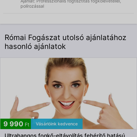
Ajánlat: Professzionális fogtisztítás fogkőlevétellel,
polírozással
Római Fogászat utolsó ajánlatához
hasonló ajánlatok
9 990
Vásárlóink kedvence
Ft
Ultrahangos fogkő-eltávolítás fehérítő hatású