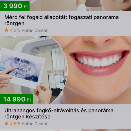
3 990
Ft
Mérd fel fogaid állapotát: fogászati panoráma
röntgen
4,5/5
Hollán Dentál
14 990
Ft
Ultrahangos fogkő-eltávolítás és panoráma
röntgen készítése
4,5/5
Hollán Dentál