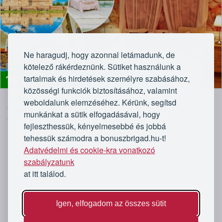
Ne haragudj, hogy azonnal letámadunk, de
kötelező rákérdeznünk. Sütiket használunk a
tartalmak és hirdetések személyre szabásához,
19 990
Közvetlenül a Várfürdő mellett
Ft
közösségi funkciók biztosításához, valamint
3 napos felfrissülés Gyulán korlátlan
weboldalunk elemzéséhez. Kérünk, segítsd
wellnesszel, 2 főnek
munkánkat a sütik elfogadásával, hogy
Villa Kamilla - Alföld, Gyula
fejleszthessük, kényelmesebbé és jobbá
Reggelivel
tehessük számodra a bonuszbrigad.hu-t!
Adatvédelmi és cookie-kra vonatkozó
szabályzatunk
at itt találod.
Igen, elfogadom az összes sütit