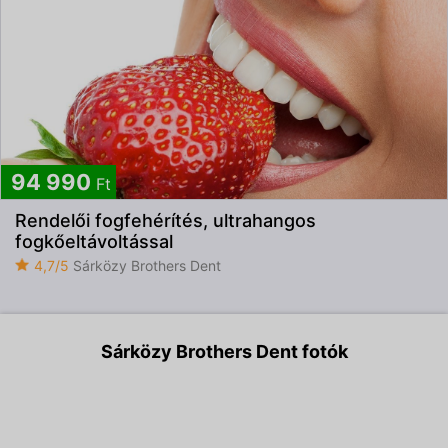
94 990
Ft
Rendelői fogfehérítés, ultrahangos
fogkőeltávoltással
4,7/5
Sárközy Brothers Dent
Sárközy Brothers Dent fotók