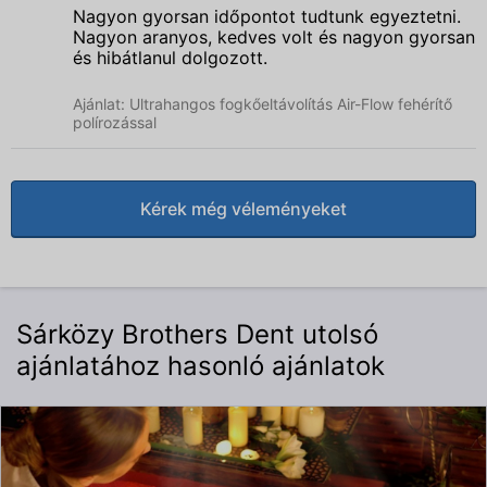
Dent
Nagyon gyorsan időpontot tudtunk egyeztetni.
Nagyon aranyos, kedves volt és nagyon gyorsan
és hibátlanul dolgozott.
Ajánlat: Ultrahangos fogkőeltávolítás Air-Flow fehérítő
polírozással
Kérek még véleményeket
Sárközy Brothers Dent utolsó
ajánlatához hasonló ajánlatok