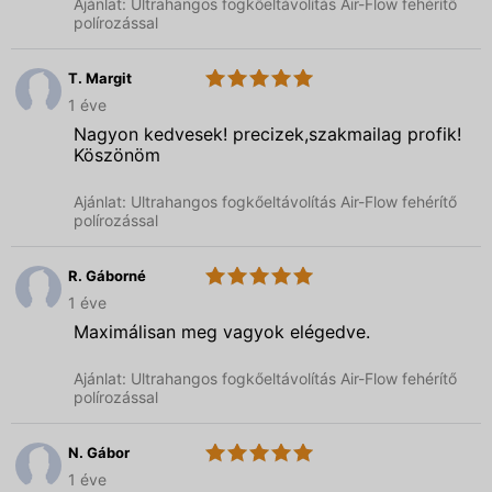
Ajánlat: Ultrahangos fogkőeltávolítás Air-Flow fehérítő
polírozással
T. Margit
5.0
Sárközy
1 éve
Brothers
Dent
Nagyon kedvesek! precizek,szakmailag profik!
Köszönöm
Ajánlat: Ultrahangos fogkőeltávolítás Air-Flow fehérítő
polírozással
R. Gáborné
5.0
Sárközy
1 éve
Brothers
Dent
Maximálisan meg vagyok elégedve.
Ajánlat: Ultrahangos fogkőeltávolítás Air-Flow fehérítő
polírozással
N. Gábor
5.0
Sárközy
1 éve
Brothers