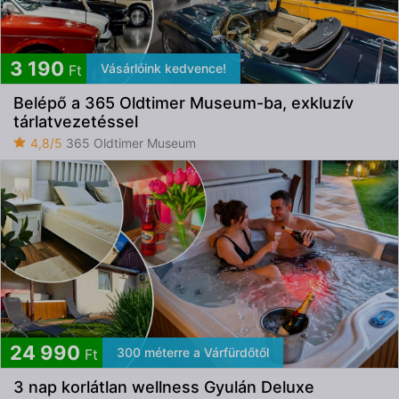
3 190
Vásárlóink kedvence!
Ft
Belépő a 365 Oldtimer Museum-ba, exkluzív
tárlatvezetéssel
4,8/5
365 Oldtimer Museum
24 990
300 méterre a Várfürdőtől
Ft
3 nap korlátlan wellness Gyulán Deluxe