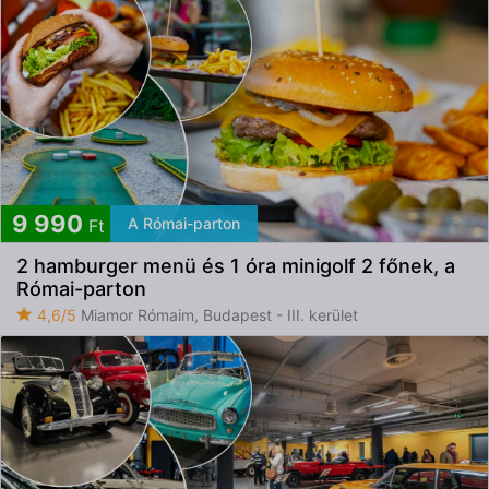
9 990
A Római-parton
Ft
2 hamburger menü és 1 óra minigolf 2 főnek, a
Római-parton
4,6/5
Miamor Rómaim, Budapest - III. kerület