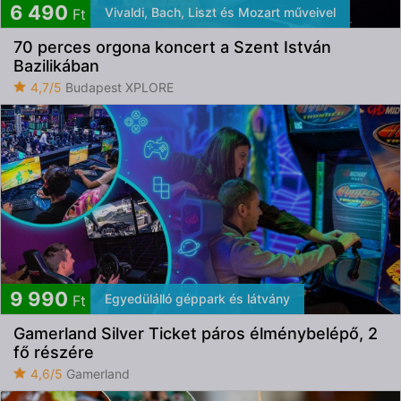
6 490
Vivaldi, Bach, Liszt és Mozart műveivel
Ft
70 perces orgona koncert a Szent István
Bazilikában
4,7/5
Budapest XPLORE
9 990
Egyedülálló géppark és látvány
Ft
Gamerland Silver Ticket páros élménybelépő, 2
fő részére
4,6/5
Gamerland