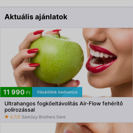
Aktuális ajánlatok
11 990
Vásárlóink kedvence
Ft
Ultrahangos fogkőeltávolítás Air-Flow fehérítő
polírozással
4,7/5
Sárközy Brothers Dent