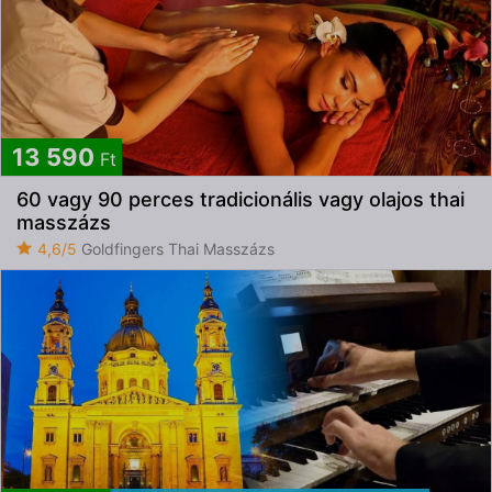
13 590
Ft
60 vagy 90 perces tradicionális vagy olajos thai
masszázs
4,6/5
Goldfingers Thai Masszázs