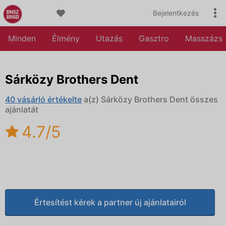
Bejelentkezés
Minden
Élmény
Utazás
Gasztro
Masszázs
Sárközy Brothers Dent
40 vásárló értékelte
a(z) Sárközy Brothers Dent összes
ajánlatát
4.7/5
Értesítést kérek a partner új ajánlatairól