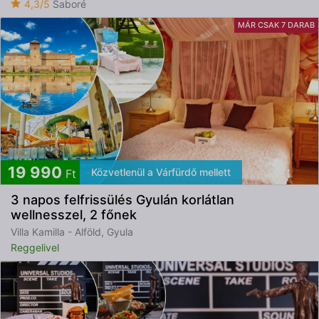
4,3/5
Saboré
MÁR CSAK 7 DARAB
19 990
Közvetlenül a Várfürdő mellett
Ft
3 napos felfrissülés Gyulán korlátlan
wellnesszel, 2 főnek
Villa Kamilla - Alföld, Gyula
Reggelivel