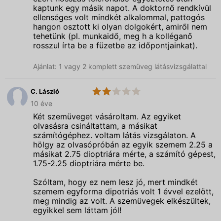
kaptunk egy másik napot. A doktornő rendkívül
ellenséges volt mindkét alkalommal, pattogós
hangon osztott ki olyan dolgokért, amiről nem
tehetünk (pl. munkaidő, meg h a kolléganő
rosszul írta be a füzetbe az időpontjainkat).
Ajánlat: 1 vagy 2 komplett szemüveg látásvizsgálattal
C. László
2.0
Spectrum
10 éve
Optika
Két szemüveget vásároltam. Az egyiket
olvasásra csináltattam, a másikat
számítógéphez. voltam látás vizsgálaton. A
hölgy az olvasópróbán az egyik szemem 2.25 a
másikat 2.75 dioptriára mérte, a számító gépest,
1.75-2.25 dioptriára mérte be.
Szóltam, hogy ez nem lesz jó, mert mindkét
szemem egyforma dipotriás volt 1 évvel ezelött,
meg mindig az volt. A szemüvegek elkészültek,
egyikkel sem láttam jól!