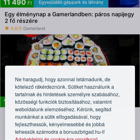
11 490
Egyedülálló géppark és látvány
Ft
Egy élménynap a Gamerlandben: páros napijegy
2 fő részére
4,6/5
Gamerland
Ne haragudj, hogy azonnal letámadunk, de
kötelező rákérdeznünk. Sütiket használunk a
tartalmak és hirdetések személyre szabásához,
13 990
közösségi funkciók biztosításához, valamint
Vásárlóink kedvence
Ft
weboldalunk elemzéséhez. Kérünk, segítsd
Sushi megamix: 60 db-os sushi válogatás a
munkánkat a sütik elfogadásával, hogy
Sushi Gardenben
fejleszthessük, kényelmesebbé és jobbá
4,4/5
Sushi Garden
tehessük számodra a bonuszbrigad.hu-t!
Adatvédelmi és cookie-kra vonatkozó