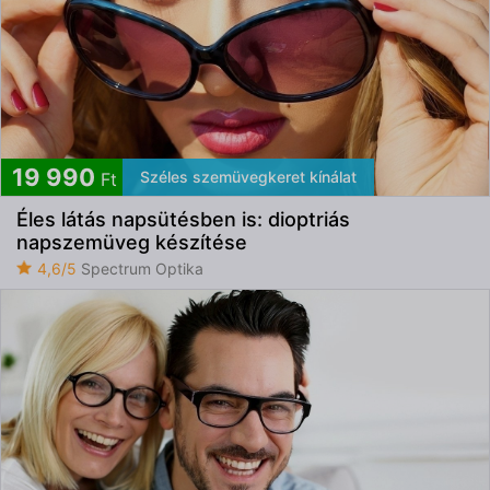
19 990
Széles szemüvegkeret kínálat
Ft
Éles látás napsütésben is: dioptriás
napszemüveg készítése
4,6/5
Spectrum Optika