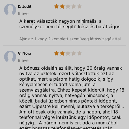
D. Judit
2.0
Spectrum
9 éve
Optika
A keret választák nagyon minimális, a
személyzet nem túl segítő kész és barátságos.
Ajánlat: 1 vagy 2 komplett szemüveg látásvizsgálattal
V. Nóra
2.0
Spectrum
9 éve
Optika
A bónusz oldalán az állt, hogy 20 óráig vannak
nyitva az üzletek, ezért választottuk ezt az
optikát, mert a párom hatig dolgozik, s így
kényelmesen el tudott volna jutni a
szemvizsgálatra. Ehhez képest kiderült, hogy 18
óráig vannak nyitva, hétvégén nincsenek, a
közeli, budai üzletben nincs pénteki időpont,
ezért Újpestre kell menni, leutazva a térképről...
Ám ott csak ötig vannak, de a napon, ahol 18
telefonnal végre intéztünk egy időpontot, csak
négyig... A párom nem is ért oda a munkából,
ezért hosszas telefonálás-egyeztetés után