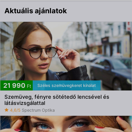
Aktuális ajánlatok
21 990
Széles szemüvegkeret kínálat
Ft
Szemüveg, fényre sötétedő lencsével és
látásvizsgálattal
4,6/5
Spectrum Optika