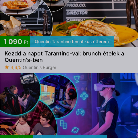
1 090
Quentin Tarantino tematikus étterem
Ft
Kezdd a napot Tarantino-val: brunch ételek a
Quentin's-ben
4,6/5
Quentin's Burger