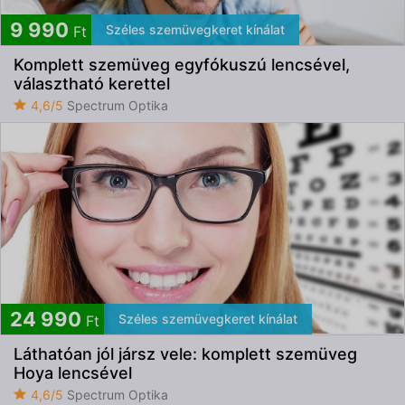
9 990
Széles szemüvegkeret kínálat
Ft
Komplett szemüveg egyfókuszú lencsével,
választható kerettel
4,6/5
Spectrum Optika
24 990
Széles szemüvegkeret kínálat
Ft
Láthatóan jól jársz vele: komplett szemüveg
Hoya lencsével
4,6/5
Spectrum Optika