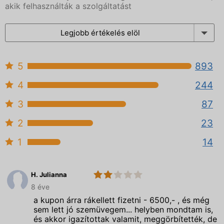
akik felhasználták a szolgáltatást
Legjobb értékelés elöl
5
893
4
244
3
87
2
23
1
14
H. Julianna
2.0
Spectrum
8 éve
Optika
a kupon árra rákellett fizetni - 6500,- , és még
sem lett jó szemüvegem... helyben mondtam is,
és akkor igazítottak valamit, meggörbítették, de