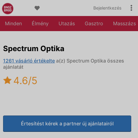
Bejelentkezés
Minden
Élmény
Utazás
Gasztro
Masszázs
Spectrum Optika
1261 vásárló értékelte
a(z) Spectrum Optika összes
ajánlatát
4.6/5
Értesítést kérek a partner új ajánlatairól