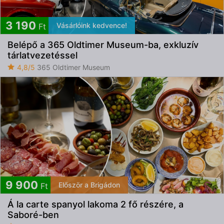
3 190
Vásárlóink kedvence!
Ft
Belépő a 365 Oldtimer Museum-ba, exkluzív
tárlatvezetéssel
4,8/5
365 Oldtimer Museum
9 900
Először a Brigádon
Ft
Á la carte spanyol lakoma 2 fő részére, a
Saboré-ben