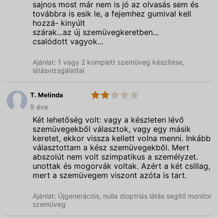
sajnos most már nem is jó az olvasás sem és
továbbra is esik le, a fejemhez gumival kell
hozzá- kinyúlt
szárak...az új szemüvegkeretben...
csalódott vagyok...
Ajánlat: 1 vagy 2 komplett szemüveg készítése,
látásvizsgálattal
T. Melinda
2.0
Spectrum
9 éve
Optika
Két lehetőség volt: vagy a készleten lévő
szemüvegekből választok, vagy egy másik
keretet, ekkor vissza kellett volna menni. Inkább
választottam a kész szemüvegekből. Mert
abszolút nem volt szimpatikus a személyzet.
unottak és mogorvák voltak. Azért a két csillag,
mert a szemüvegem viszont azóta is tart.
Ajánlat: Újgenerációs, nulla dioptriás látás segítő monitor
szemüveg