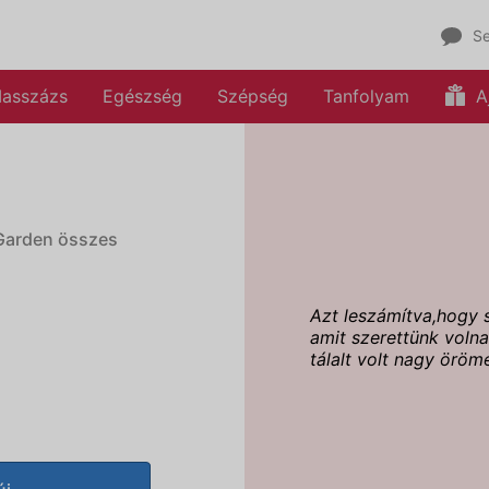
Se
asszázs
Egészség
Szépség
Tanfolyam
A
Garden összes
Azt leszámítva,hogy 
amit szerettünk volna 
tálalt volt nagy öröm