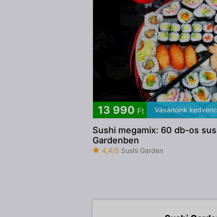
13 990
Vásárlóink kedven
Ft
Sushi megamix: 60 db-os sush
Gardenben
4,4/5
Sushi Garden