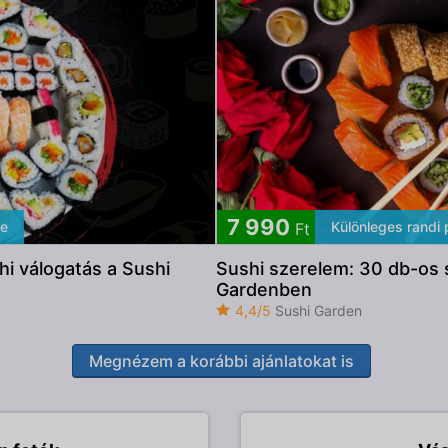
7 990
ce
Különleges randi
Ft
i válogatás a Sushi
Sushi szerelem: 30 db-os s
Gardenben
4,4/5
Sushi Garden
Megnézem a korábbi ajánlatokat is