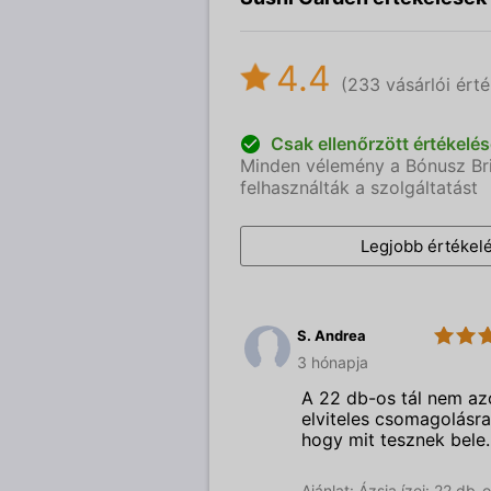
4.4
(233 vásárlói érté
Csak ellenőrzött értékelé
Minden vélemény a Bónusz Brig
felhasználták a szolgáltatást
Legjobb értékelé
S. Andrea
3.0
Sushi
3 hónapja
Garden
A 22 db-os tál nem azo
elviteles csomagolásra
hogy mit tesznek bele.
Ajánlat: Ázsia ízei: 22 db