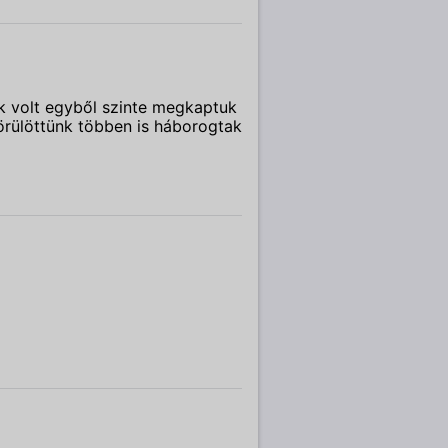
nk volt egyből szinte megkaptuk
körülöttünk többen is háborogtak