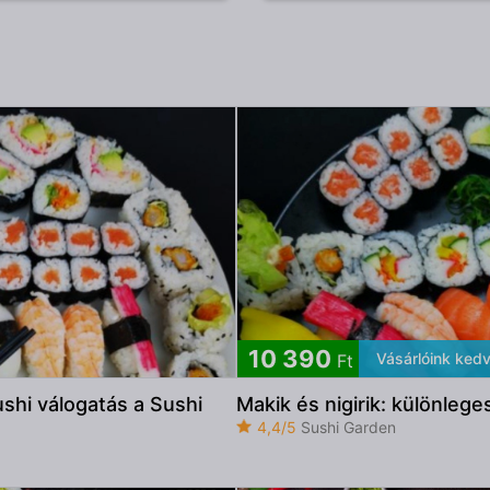
10 390
Vásárlóink ked
Ft
shi válogatás a Sushi
Makik és nigirik: különleg
4,4/5
Sushi Garden