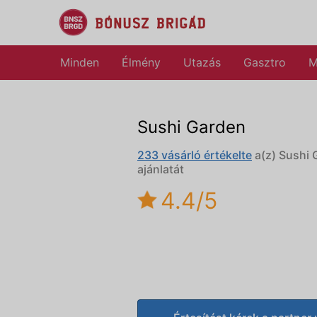
Minden
Élmény
Utazás
Gasztro
M
Sushi Garden
233 vásárló értékelte
a(z) Sushi 
ajánlatát
4.4/5