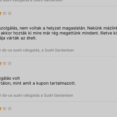
szolgálás, nem voltak a helyzet magaslatán. Nekünk mázli
at akkor hozták ki mire már rég megettünk mindent. Illetve 
ja várták az ételt.
30 db-os sushi válogatás, a Sushi Gardenben
gálás volt
tálon, mint amit a kupon tartalmazott.
0 db-os sushi válogatás a Sushi Gardenben