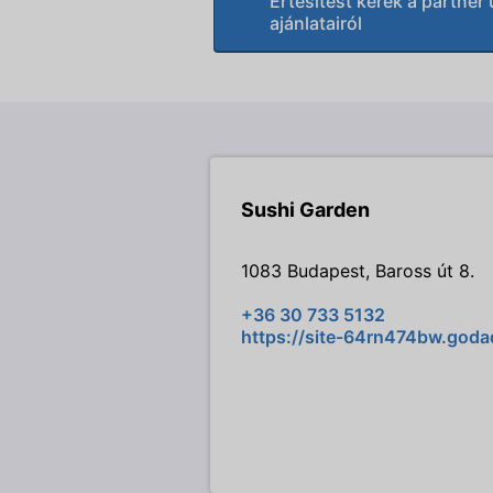
Értesítést kérek a partner 
ajánlatairól
Sushi Garden
1083 Budapest, Baross út 8.
+36 30 733 5132
https://site-64rn474bw.goda