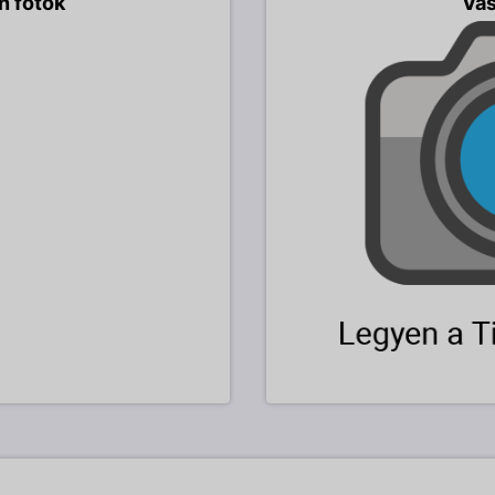
n fotók
Vás