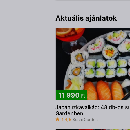
Aktuális ajánlatok
11 990
Ft
Japán ízkavalkád: 48 db-os su
Gardenben
4,4/5
Sushi Garden