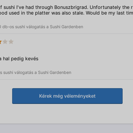
 of sushi I've had through Bonuszbrigrad. Unfortunately the
ood used in the platter was also stale. Would be my last tim
0 db-os sushi válogatás a Sushi Gardenben
 a hal pedig kevés
-os sushi válogatás a Sushi Gardenben
Kérek még véleményeket