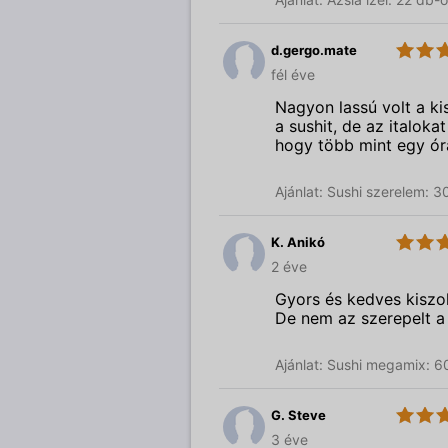
d.gergo.mate
3.0
Sushi
fél éve
Garden
Nagyon lassú volt a ki
a sushit, de az italok
hogy több mint egy órá
Ajánlat: Sushi szerelem: 
K. Anikó
3.0
Sushi
2 éve
Garden
Gyors és kedves kiszol
De nem az szerepelt a 
Ajánlat: Sushi megamix: 6
G. Steve
3.0
Sushi
3 éve
Garden