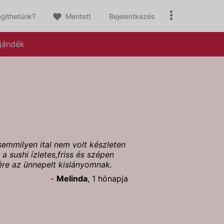
gíthetünk?
Mentett
Bejelentkezés
jándék
semmilyen ital nem volt készleten
a sushi ízletes,friss és szépen
ére az ünnepelt kislányomnak.
-
Melinda
, 1 hónapja