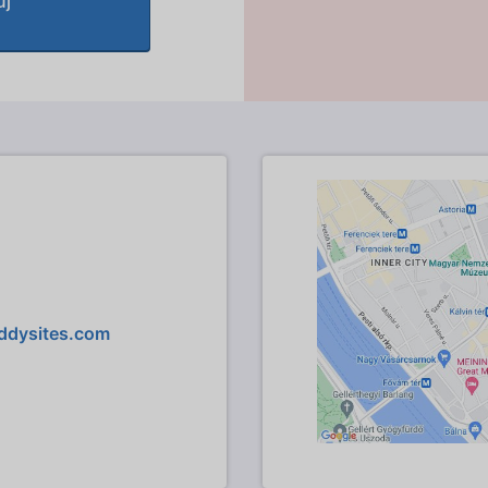
új
ddysites.com