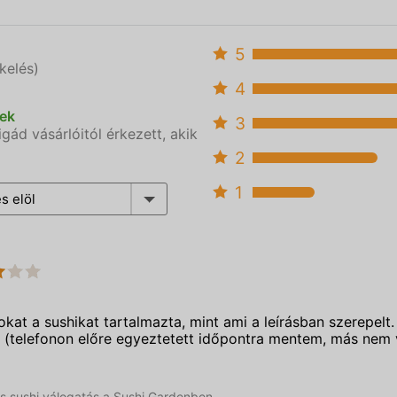
5
kelés)
4
sek
3
ád vásárlóitól érkezett, akik
2
1
s elöl
kat a sushikat tartalmazta, mint ami a leírásban szerepelt
 (telefonon előre egyeztetett időpontra mentem, más nem v
-os sushi válogatás a Sushi Gardenben