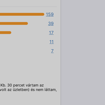
159
39
17
11
7
. Kb. 30 percet vártam az
olt az üzletben) és nem láttam,