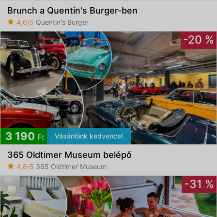
Brunch a Quentin's Burger-ben
4,6/5
Quentin's Burger
-20 %
3 190
Vásárlóink kedvence!
Ft
365 Oldtimer Museum belépő
4,8/5
365 Oldtimer Museum
-31 %