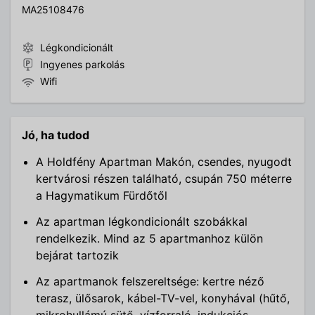
MA25108476
Légkondicionált
Ingyenes parkolás
Wifi
Jó, ha tudod
A Holdfény Apartman Makón, csendes, nyugodt
kertvárosi részen található, csupán 750 méterre
a Hagymatikum Fürdőtől
Az apartman légkondicionált szobákkal
rendelkezik. Mind az 5 apartmanhoz külön
bejárat tartozik
Az apartmanok felszereltsége: kertre néző
terasz, ülősarok, kábel-TV-vel, konyhával (hűtő,
mikrohullámú sütő, vízforraló, indukciós