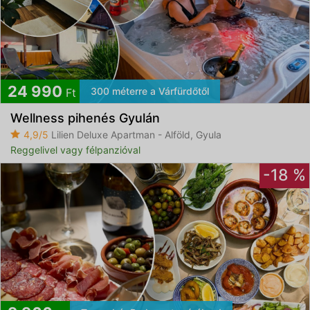
24 990
300 méterre a Várfürdőtől
Ft
Wellness pihenés Gyulán
4,9/5
Lilien Deluxe Apartman - Alföld, Gyula
Reggelivel vagy félpanzióval
-18 %