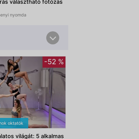
rás választható fotózás
henyi nyomda
-52 %
Feliratkozom
jnok oktatók
atos világát: 5 alkalmas