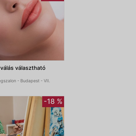
oválás választható
szalon - Budapest - VII.
-18 %