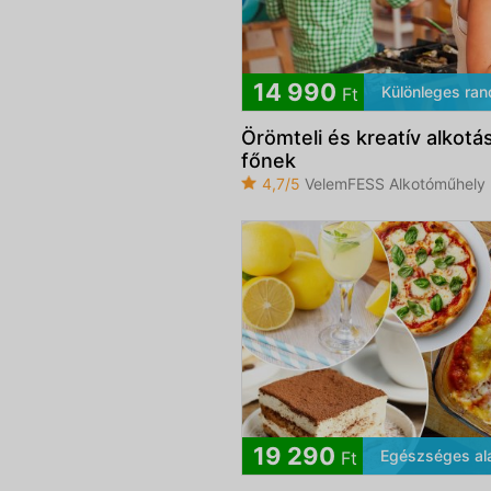
14 990
Különleges ran
Ft
Örömteli és kreatív alkot
főnek
4,7/5
VelemFESS Alkotóműhely
19 290
Egészséges al
Ft