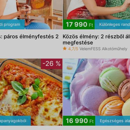
17 990
di program
Különleges rand
Ft
ás: páros élményfestés 2
Közös élmény: 2 részből ál
megfestése
4,7/5
VelemFESS Alkotóműhely
-26 %
16 990
apanyagokból
Egészséges al
Ft