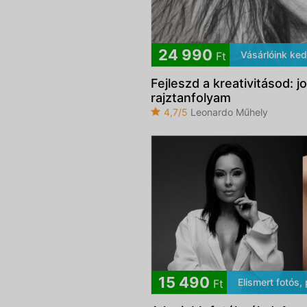
24 990
Vásárlóink ke
Ft
Fejleszd a kreativitásod: 
rajztanfolyam
4,7/5
Leonardo Műhely
15 490
Elismert fotós, 
Ft