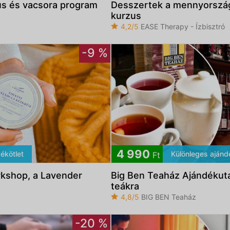
us és vacsora program
Desszertek a mennyország
kurzus
4,2/5
EASE Therapy - Ízbisztró
-9 %
4 990
ékötlet
Különleges ajánd
Ft
rkshop, a Lavender
Big Ben Teaház Ajándékut
teákra
4,8/5
BIG BEN Teaház
-20 %