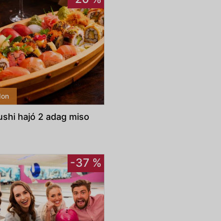
don
ushi hajó 2 adag miso
-37 %