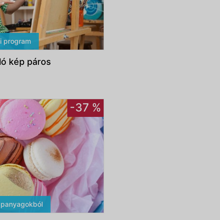
i program
ló kép páros
-37 %
apanyagokból