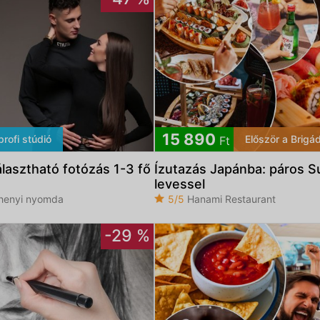
15 890
profi stúdió
Először a Brigá
Ft
álasztható fotózás 1-3 fő
Ízutazás Japánba: páros S
levessel
henyi nyomda
5/5
Hanami Restaurant
-29 %