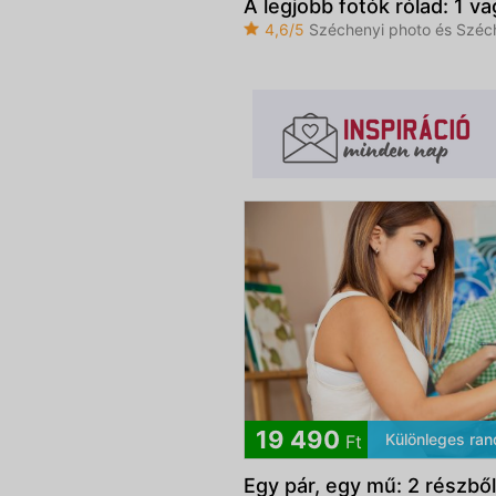
A legjobb fotók rólad: 1 v
4,6/5
Széchenyi photo és Széc
19 490
Különleges ran
Ft
Egy pár, egy mű: 2 részből