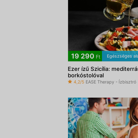
19 290
Egészséges al
Ft
Ezer ízű Szicília: mediter
borkóstolóval
4,2/5
EASE Therapy - Ízbisztró