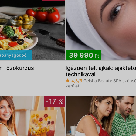
39 990
apanyagokból
Ft
rán főzőkurzus
Igézően telt ajkak: ajaktet
technikával
4,8/5
Geisha Beauty SPA szépség
kerület
-17 %