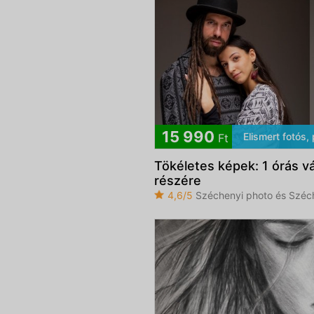
15 990
Elismert fotós, 
Ft
Tökéletes képek: 1 órás v
részére
4,6/5
Széchenyi photo és Széc