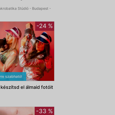
krobatika Stúdió - Budapest -
-24 %
re szabható!
készítsd el álmaid fotóit
-33 %