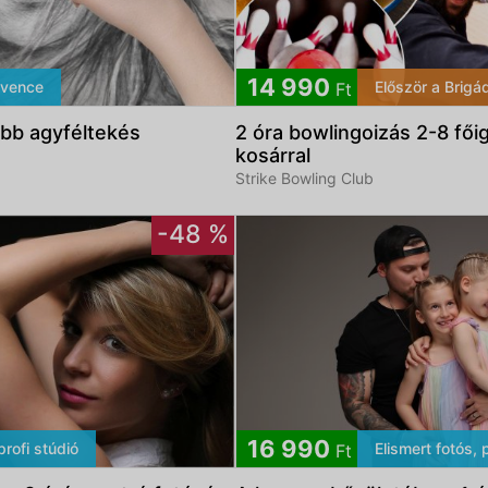
14 990
dvence
Először a Brigá
Ft
jobb agyféltekés
2 óra bowlingoizás 2-8 fői
kosárral
Strike Bowling Club
-48 %
16 990
profi stúdió
Elismert fotós, 
Ft