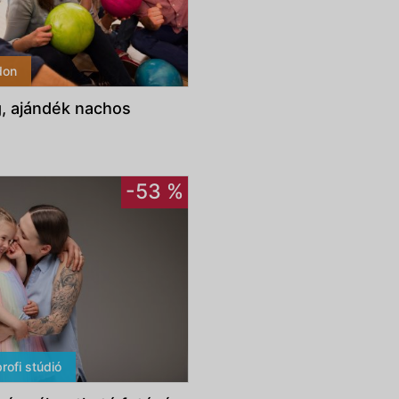
don
g, ajándék nachos
-53 %
profi stúdió