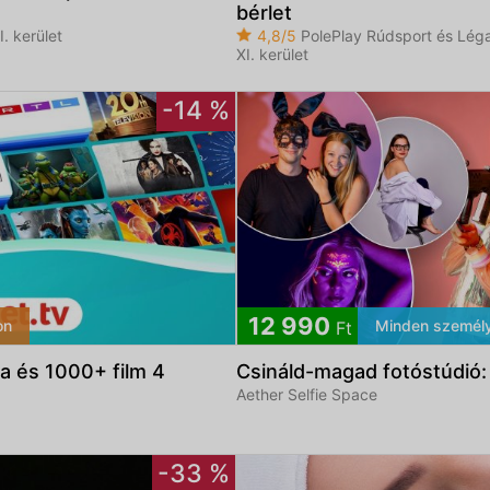
bérlet
. kerület
4,8/5
PolePlay Rúdsport és Léga
XI. kerület
-14 %
12 990
on
Minden személy
Ft
a és 1000+ film 4
Csináld-magad fotóstúdió: 
Aether Selfie Space
-33 %