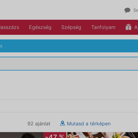
Se
asszázs
Egészség
Szépség
Tanfolyam
A
l.
92 ajánlat
Mutasd a térképen
-47 %