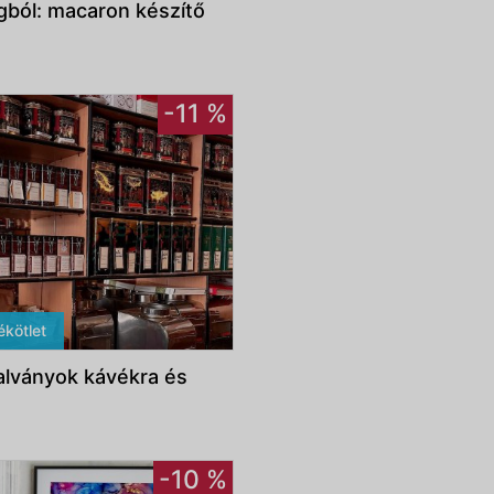
ból: macaron készítő
-11 %
ékötlet
alványok kávékra és
-10 %