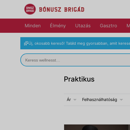
Minden
Élmény
Utazás
Gasztro
M
Új, okosabb kereső! Találd meg gyorsabban, amit kerese
Praktikus
Ár
Felhasználhatóság