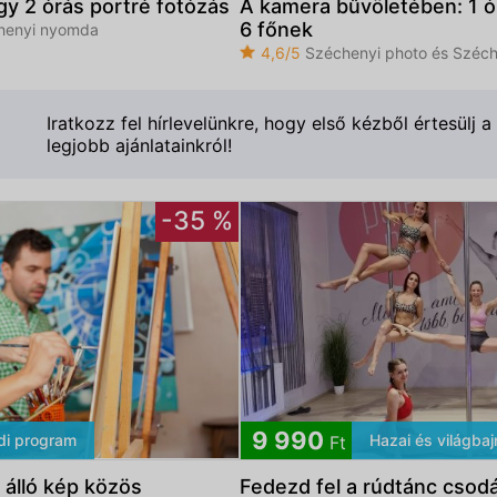
agy 2 órás portré fotózás
A kamera bűvöletében: 1 ó
6 főnek
henyi nyomda
4,6/5
Széchenyi photo és Széc
Iratkozz fel hírlevelünkre, hogy első kézből értesülj a
legjobb ajánlatainkról!
-35 %
Elfogadom az
ÁSZF
-et és az
Adatvédelmi tájékoztatót
9 990
di program
Hazai és világba
Ft
 álló kép közös
Fedezd fel a rúdtánc csodál