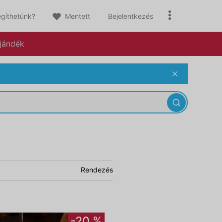
gíthetünk?
Mentett
Bejelentkezés
jándék
Rendezés
-20 %