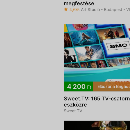
megfestése
4,6/5
Art Stúdió - Budapest - VII
4 200
Először a Brigád
Ft
Sweet.TV: 165 TV-csatorn
eszközre
Sweet TV