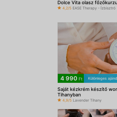
Dolce Vita olasz főzőkurz
4,2/5
EASE Therapy - Ízbisztró
4 990
Különleges ajánd
Ft
Saját kézkrém készítő wo
Tihanyban
4,9/5
Lavender Tihany