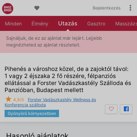
Bejelentkezés
Utazás
Minden
Élmény
Gasztro
Masszáz
Sajnáljuk, de ez az ajánlat már lejárt. Lejjebb
megnézheted az ajánlat részleteit.
Pihenés a városhoz közel, de a zajoktól távol:
1 vagy 2 éjszaka 2 fő részére, félpanziós
ellátással a Forster Vadászkastély Szálloda és
Panzióban, Budapest mellett
★
4,9/5
Forster Vadászkastély Wellness és
Konferencia szálloda
Gyönyörű környezetben
Hasonló ajánlatok