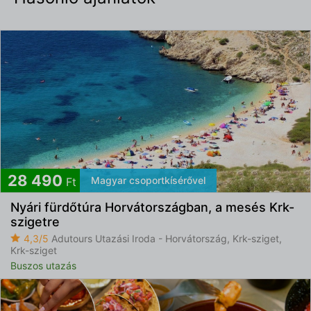
28 490
Magyar csoportkísérővel
Ft
Nyári fürdőtúra Horvátországban, a mesés Krk-
szigetre
4,3/5
Adutours Utazási Iroda - Horvátország, Krk-sziget,
Krk-sziget
Buszos utazás