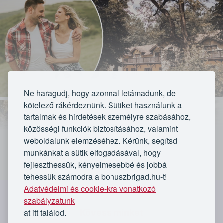
Ne haragudj, hogy azonnal letámadunk, de
kötelező rákérdeznünk. Sütiket használunk a
tartalmak és hirdetések személyre szabásához,
közösségi funkciók biztosításához, valamint
weboldalunk elemzéséhez. Kérünk, segítsd
munkánkat a sütik elfogadásával, hogy
fejleszthessük, kényelmesebbé és jobbá
VÁLASSZ CSOMAGOT:
tehessük számodra a bonuszbrigad.hu-t!
Adatvédelmi és cookie-kra vonatkozó
2 nap, 1 éjszaka félpanziós ellátással 2 fő
`
részére, kétágyas szobában a Forster
szabályzatunk
Vadászkastély Szálloda és Panzióban
at itt találod.
Kövess minket