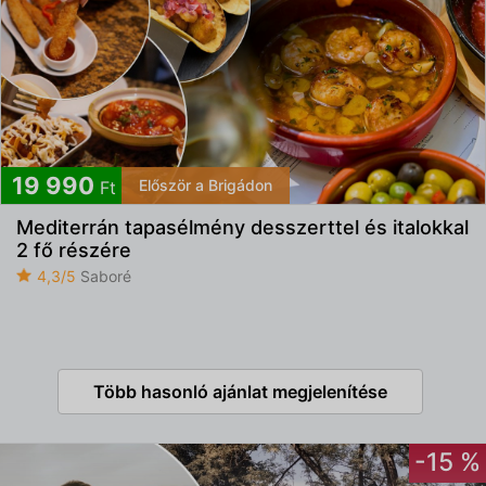
19 990
Először a Brigádon
Ft
Mediterrán tapasélmény desszerttel és italokkal
2 fő részére
4,3/5
Saboré
Több hasonló ajánlat megjelenítése
-15 %