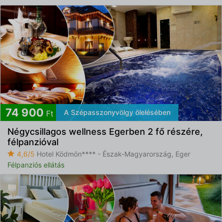
74 900
A Szépasszonyvölgy ölelésében
Ft
Négycsillagos wellness Egerben 2 fő részére,
félpanzióval
4,6/5
Hotel Ködmön**** - Észak-Magyarország, Eger
Félpanziós ellátás