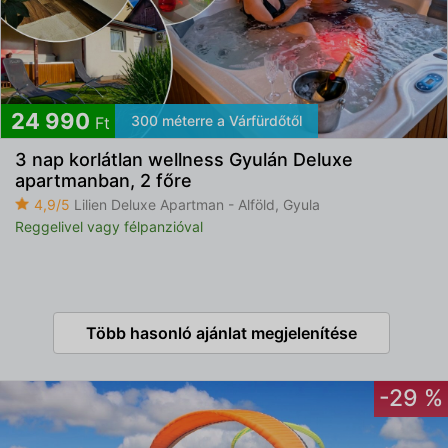
24 990
300 méterre a Várfürdőtől
Ft
3 nap korlátlan wellness Gyulán Deluxe
apartmanban, 2 főre
4,9/5
Lilien Deluxe Apartman - Alföld, Gyula
Reggelivel vagy félpanzióval
Több hasonló ajánlat megjelenítése
-29 %