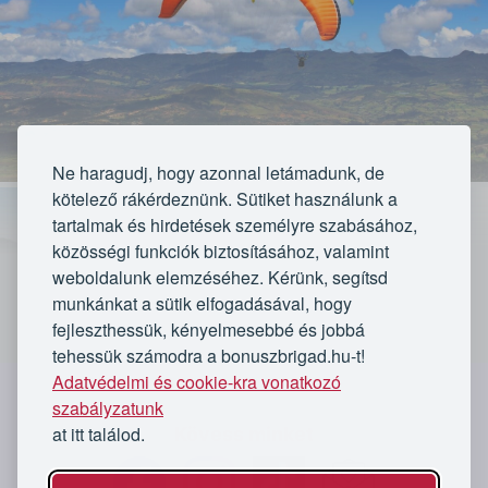
Ne haragudj, hogy azonnal letámadunk, de
kötelező rákérdeznünk. Sütiket használunk a
tartalmak és hirdetések személyre szabásához,
közösségi funkciók biztosításához, valamint
weboldalunk elemzéséhez. Kérünk, segítsd
munkánkat a sütik elfogadásával, hogy
fejleszthessük, kényelmesebbé és jobbá
tehessük számodra a bonuszbrigad.hu-t!
Lejárt
Adatvédelmi és cookie-kra vonatkozó
`
szabályzatunk
★★★★★
★★★★★
at itt találod.
Kövess minket
37 értékelés
Az ajánlat lejárt
8 vásárló