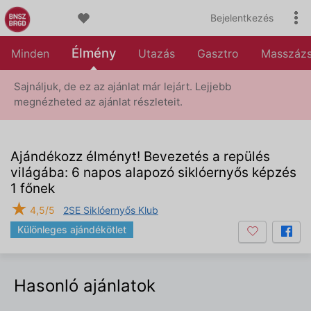
Bejelentkezés
Élmény
Minden
Utazás
Gasztro
Masszáz
Sajnáljuk, de ez az ajánlat már lejárt. Lejjebb
megnézheted az ajánlat részleteit.
Ajándékozz élményt! Bevezetés a repülés
világába: 6 napos alapozó siklóernyős képzés
1 főnek
★
4,5/5
2SE Siklóernyős Klub
Különleges ajándékötlet
Hasonló ajánlatok