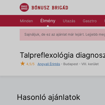
Élmény
Minden
Utazás
Gasztro
Sajnáljuk, de ez az ajánlat már lejárt. Lejjebb me
Talpreflexológia diagnos
★
4,5/5
Angyali Érintés
- Budapest - VIII. kerület
Hasonló ajánlatok