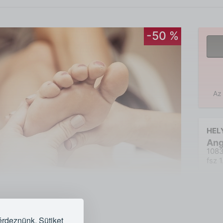
-50 %
Az 
HEL
Ang
1083
fsz 1
érdeznünk. Sütiket