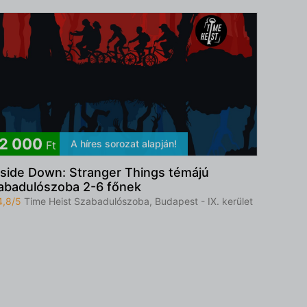
2 000
A híres sorozat alapján!
Ft
side Down: Stranger Things témájú
abadulószoba 2-6 főnek
4,8/5
Time Heist Szabadulószoba, Budapest - IX. kerület