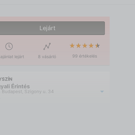
Lejárt
★★★★★
★★★★★
99 értékelés
ajánlat lejárt
8 vásárló
YSZÍN
yali Érintés
 Budapest, Szigony u. 34
.
Mutasd a térképen