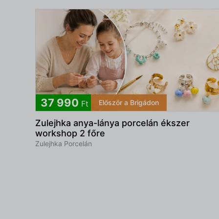
37 990
Először a Brigádon
Ft
Zulejhka anya-lánya porcelán ékszer
workshop 2 főre
Zulejhka Porcelán