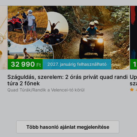
32 990
1
2027. januárig felhasználható
Ft
Száguldás, szerelem: 2 órás privát quad randi
Up
túra 2 főnek
sz
Quad Túrák/Randik a Velencei-tó körül
Több hasonló ajánlat megjelenítése