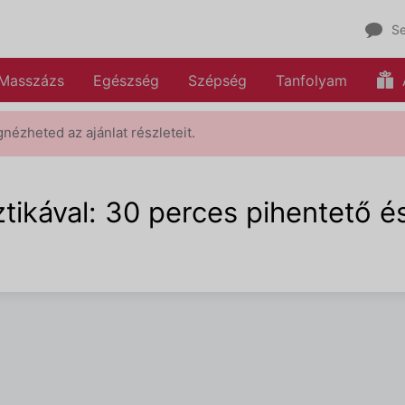
Se
Masszázs
Egészség
Szépség
Tanfolyam
gnézheted az ajánlat részleteit.
ztikával: 30 perces pihentető 