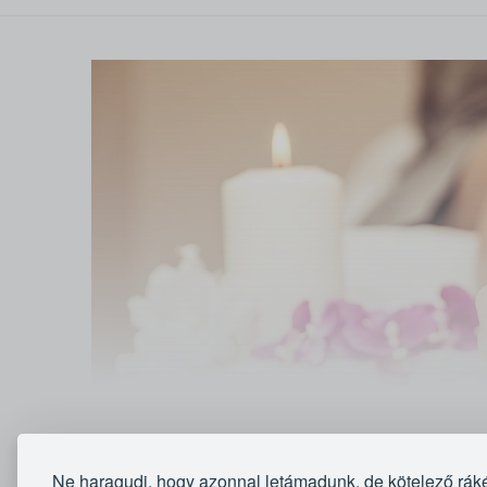
Ne haragudj, hogy azonnal letámadunk, de kötelező rák