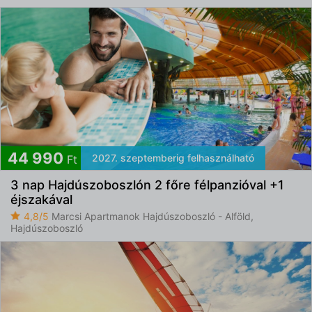
44 990
2027. szeptemberig felhasználható
Ft
3 nap Hajdúszoboszlón 2 főre félpanzióval +1
éjszakával
4,8/5
Marcsi Apartmanok Hajdúszoboszló - Alföld,
Hajdúszoboszló