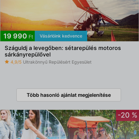
19 990
Vásárlóink kedvence
Ft
Száguldj a levegőben: sétarepülés motoros
sárkányrepülővel
4,9/5
Ultrakönnyű Repülésért Egyesület
Több hasonló ajánlat megjelenítése
-20 %