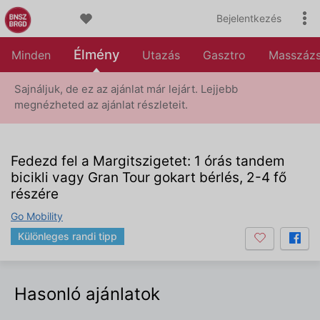
Bejelentkezés
Élmény
Minden
Utazás
Gasztro
Masszáz
Sajnáljuk, de ez az ajánlat már lejárt. Lejjebb
megnézheted az ajánlat részleteit.
Fedezd fel a Margitszigetet: 1 órás tandem
bicikli vagy Gran Tour gokart bérlés, 2-4 fő
részére
Go Mobility
Különleges randi tipp
Hasonló ajánlatok