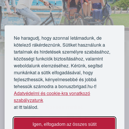
Ne haragudj, hogy azonnal letámadunk, de
kötelező rákérdeznünk. Sütiket használunk a
tartalmak és hirdetések személyre szabásához,
közösségi funkciók biztosításához, valamint
weboldalunk elemzéséhez. Kérünk, segítsd
munkánkat a sütik elfogadásával, hogy
fejleszthessük, kényelmesebbé és jobbá
VÁLASSZ CSOMAGOT:
tehessük számodra a bonuszbrigad.hu-t!
Adatvédelmi és cookie-kra vonatkozó
1 órás Tandem bicikli bérlés 2 fő részére
`
szabályzatunk
at itt találod.
Kövess minket
Lejárt
Igen, elfogadom az összes sütit