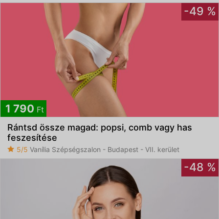
-49 %
1 790
Ft
Rántsd össze magad: popsi, comb vagy has
feszesítése
5/5
Vanília Szépségszalon - Budapest - VII. kerület
-48 %