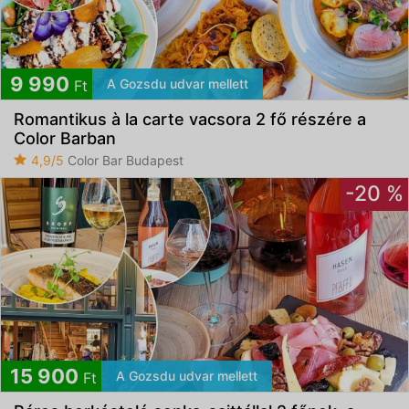
9 990
A Gozsdu udvar mellett
Ft
Romantikus à la carte vacsora 2 fő részére a
Color Barban
4,9/5
Color Bar Budapest
-20 %
15 900
A Gozsdu udvar mellett
Ft