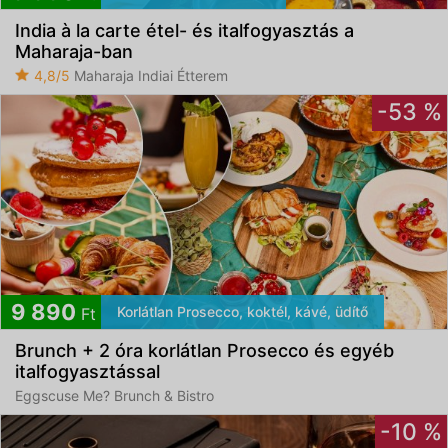
India à la carte étel- és italfogyasztás a
Elfogadom az
ÁSZF
-et és az
Adatvédelmi
Maharaja-ban
tájékoztatót
4,8/5
Maharaja Indiai Étterem
-53 %
9 890
Korlátlan Prosecco, koktél, kávé, üdítő
Ft
Brunch + 2 óra korlátlan Prosecco és egyéb
italfogyasztással
Eggscuse Me? Brunch & Bistro
-10 %