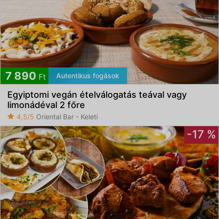
7 890
Autentikus fogások
Ft
Egyiptomi vegán ételválogatás teával vagy
limonádéval 2 főre
4,5/5
Oriental Bar - Keleti
-17 %