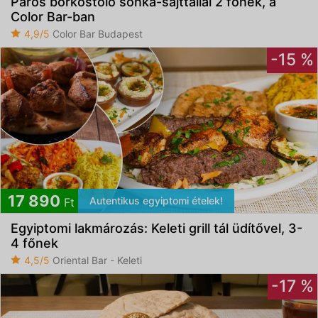
Páros borkóstoló sonka-sajttállal 2 főnek, a
Color Bar-ban
4,9/5
Color Bar Budapest
-15 %
17 890
Autentikus egyiptomi ételek!
Ft
Egyiptomi lakmározás: Keleti grill tál üdítővel, 3-
4 főnek
4,5/5
Oriental Bar - Keleti
-17 %