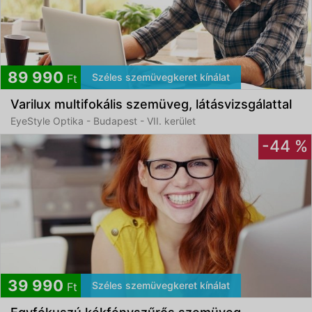
89 990
Széles szemüvegkeret kínálat
Ft
Varilux multifokális szemüveg, látásvizsgálattal
EyeStyle Optika - Budapest - VII. kerület
-44 %
39 990
Széles szemüvegkeret kínálat
Ft