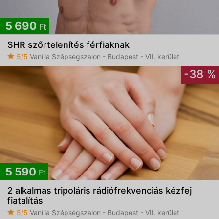
5 690
Ft
SHR szőrtelenítés férfiaknak
5/5
Vanília Szépségszalon - Budapest - VII. kerület
-38 %
5 590
Ft
2 alkalmas tripoláris rádiófrekvenciás kézfej
fiatalítás
5/5
Vanília Szépségszalon - Budapest - VII. kerület