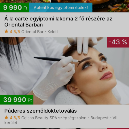
9 990
Autentikus egyiptomi ételek!
Ft
Á la carte egyiptomi lakoma 2 fő részére az
Oriental Barban
4,5/5
Oriental Bar - Keleti
-43 %
39 990
Ft
Púderes szemöldöktetoválás
4,8/5
Geisha Beauty SPA szépségszalon - Budapest - VII.
kerület