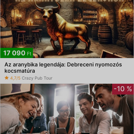
17 090
Ft
Az aranybika legendája: Debreceni nyomozós
kocsmatúra
4,7/5
Crazy Pub Tour
-10 %