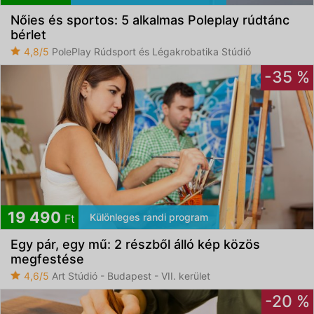
Nőies és sportos: 5 alkalmas Poleplay rúdtánc
bérlet
4,8/5
PolePlay Rúdsport és Légakrobatika Stúdió
-35 %
19 490
Különleges randi program
Ft
Egy pár, egy mű: 2 részből álló kép közös
megfestése
4,6/5
Art Stúdió - Budapest - VII. kerület
-20 %