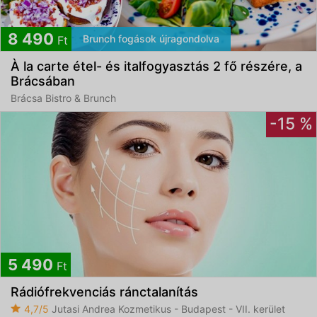
8 490
Brunch fogások újragondolva
Ft
À la carte étel- és italfogyasztás 2 fő részére, a
Brácsában
Brácsa Bistro & Brunch
-15 %
5 490
Ft
Rádiófrekvenciás ránctalanítás
4,7/5
Jutasi Andrea Kozmetikus - Budapest - VII. kerület