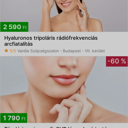
2 590
Ft
Hyaluronos tripoláris rádiófrekvenciás
arcfiatalítás
5/5
Vanília Szépségszalon - Budapest - VII. kerület
-60 %
1 790
Ft