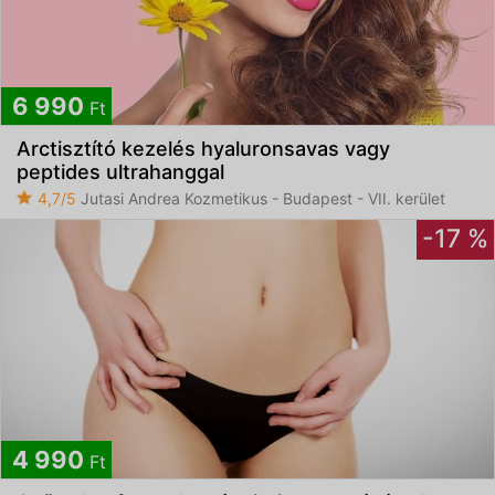
6 990
Ft
Arctisztító kezelés hyaluronsavas vagy
peptides ultrahanggal
4,7/5
Jutasi Andrea Kozmetikus - Budapest - VII. kerület
-17 %
4 990
Ft