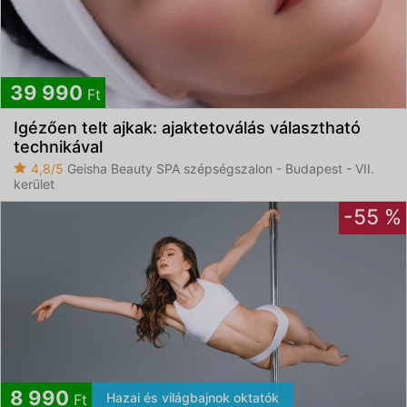
39 990
Ft
Igézően telt ajkak: ajaktetoválás választható
technikával
4,8/5
Geisha Beauty SPA szépségszalon - Budapest - VII.
kerület
-55 %
8 990
Hazai és világbajnok oktatók
Ft