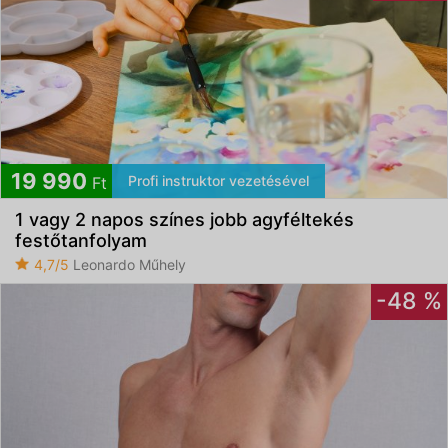
19 990
Profi instruktor vezetésével
Ft
1 vagy 2 napos színes jobb agyféltekés
festőtanfolyam
4,7/5
Leonardo Műhely
-48 %