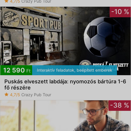
4,7/5
Crazy Pub Tour
-10 %
12 590
Interaktív feladatok, beépített emberek
Ft
Puskás elveszett labdája: nyomozós bártúra 1-6
fő részére
4,7/5
Crazy Pub Tour
-38 %