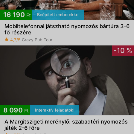
16 190
Beépített emberekkel
Ft
Mobiltelefonnal játszható nyomozós bártúra 3-6
fő részére
4,7/5
Crazy Pub Tour
-10 %
8 090
Interaktív feladatok!
Ft
A Margitszigeti merénylő: szabadtéri nyomozós
játék 2-6 főre