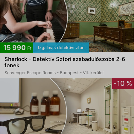
15 990
Izgalmas detektívsztori
Ft
Sherlock - Detektív Sztori szabadulószoba 2-6
főnek
Scavenger Escape Rooms - Budapest - VII. kerület
-10 %