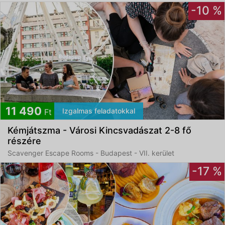
-10 %
11 490
Izgalmas feladatokkal
Ft
Kémjátszma - Városi Kincsvadászat 2-8 fő
részére
Scavenger Escape Rooms - Budapest - VII. kerület
-17 %