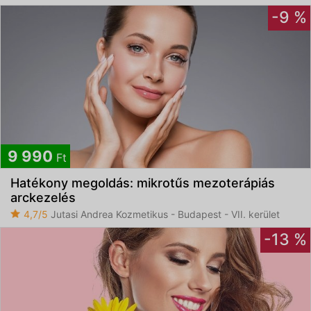
-9 %
9 990
Ft
Hatékony megoldás: mikrotűs mezoterápiás
arckezelés
4,7/5
Jutasi Andrea Kozmetikus - Budapest - VII. kerület
-13 %