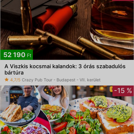
52 190
Ft
A Viszkis kocsmai kalandok: 3 órás szabadulós
bártúra
4,7/5
Crazy Pub Tour - Budapest - VII. kerület
-15 %