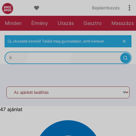
Bejelentkezés
Minden
Élmény
Utazás
Gasztro
Masszázs
Új, okosabb kereső! Találd meg gyorsabban, amit keresel.
47 ajánlat