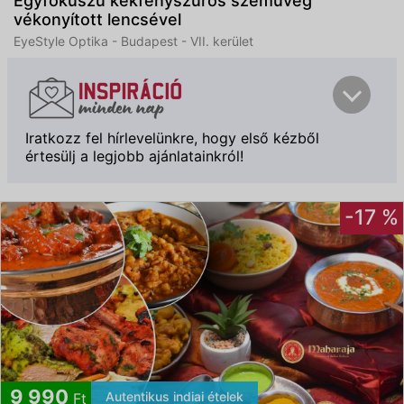
Egyfókuszú kékfényszűrős szemüveg
vékonyított lencsével
EyeStyle Optika - Budapest - VII. kerület
Iratkozz fel hírlevelünkre, hogy első kézből
értesülj a legjobb ajánlatainkról!
-17 %
Feliratkozom
9 990
Autentikus indiai ételek
Ft