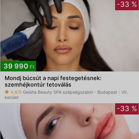
-33 %
39 990
Ft
Mondj búcsút a napi festegetésnek:
szemhéjkontúr tetoválás
4,8/5
Geisha Beauty SPA szépségszalon - Budapest - VII.
kerület
-33 %