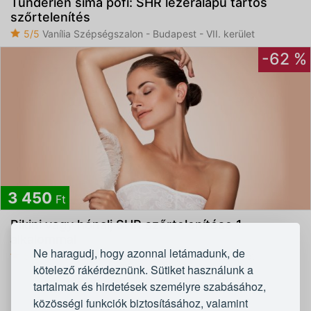
Tündérien sima pofi: SHR lézeralapú tartós
szőrtelenítés
5/5
Vanília Szépségszalon - Budapest - VII. kerület
-62 %
3 450
Ft
Bikini vagy hónalj SHR szőrtelenítése 1
alkalommal
Ne haragudj, hogy azonnal letámadunk, de
5/5
Vanília Szépségszalon - Budapest - VII. kerület
kötelező rákérdeznünk. Sütiket használunk a
tartalmak és hirdetések személyre szabásához,
1
2
közösségi funkciók biztosításához, valamint