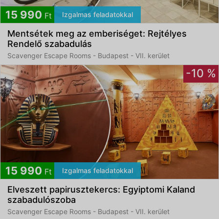
15 990
Izgalmas feladatokkal
Ft
Mentsétek meg az emberiséget: Rejtélyes
Rendelő szabadulás
Scavenger Escape Rooms - Budapest - VII. kerület
-10 %
15 990
Izgalmas feladatokkal
Ft
Elveszett papirusztekercs: Egyiptomi Kaland
szabadulószoba
Scavenger Escape Rooms - Budapest - VII. kerület