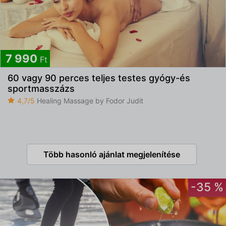
7 990
Ft
60 vagy 90 perces teljes testes gyógy-és
sportmasszázs
4,7/5
Healing Massage by Fodor Judit
Több hasonló ajánlat megjelenítése
-35 %