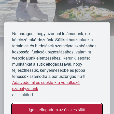
Ne haragudj, hogy azonnal letámadunk, de
kötelező rákérdeznünk. Sütiket használunk a
tartalmak és hirdetések személyre szabásához,
közösségi funkciók biztosításához, valamint
weboldalunk elemzéséhez. Kérünk, segítsd
munkánkat a sütik elfogadásával, hogy
fejleszthessük, kényelmesebbé és jobbá
tehessük számodra a bonuszbrigad.hu-t!
Lejárt
Adatvédelmi és cookie-kra vonatkozó
`
szabályzatunk
★★★★★
★★★★★
at itt találod.
Kövess minket
41 értékelés
Az ajánlat lejárt
112 vásárló
Igen, elfogadom az összes sütit