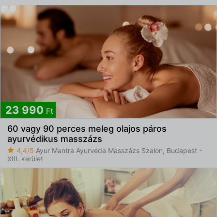
23 990
Ft
60 vagy 90 perces meleg olajos páros
ayurvédikus masszázs
4,4/5
Ayur Mantra Ayurvéda Masszázs Szalon, Budapest -
XIII. kerület