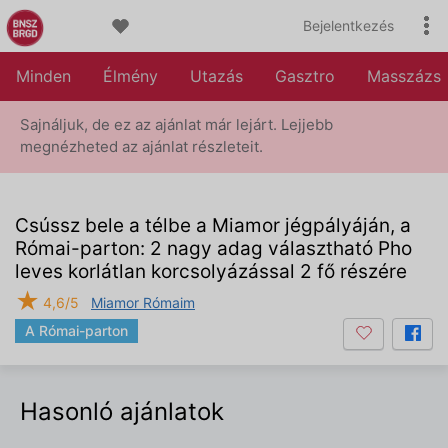
Bejelentkezés
Minden
Élmény
Utazás
Gasztro
Masszázs
Sajnáljuk, de ez az ajánlat már lejárt. Lejjebb
megnézheted az ajánlat részleteit.
Csússz bele a télbe a Miamor jégpályáján, a
Római-parton: 2 nagy adag választható Pho
leves korlátlan korcsolyázással 2 fő részére
★
4,6/5
Miamor Rómaim
A Római-parton
Hasonló ajánlatok