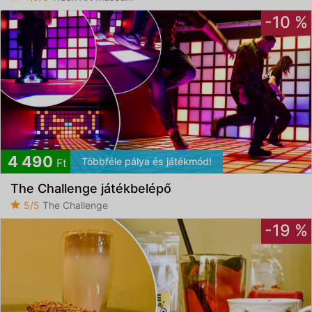
-10 %
4 490
Többféle pálya és játékmód!
Ft
The Challenge játékbelépő
5/5
The Challenge
-19 %