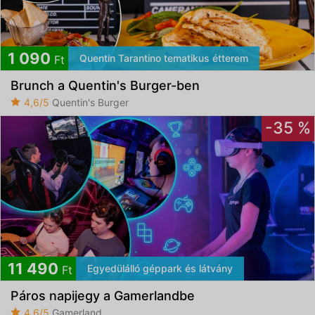
1 090
Quentin Tarantino tematikus étterem
Ft
Brunch a Quentin's Burger-ben
4,6/5
Quentin's Burger
-35 %
11 490
Egyedülálló géppark és látvány
Ft
Páros napijegy a Gamerlandbe
4,6/5
Gamerland