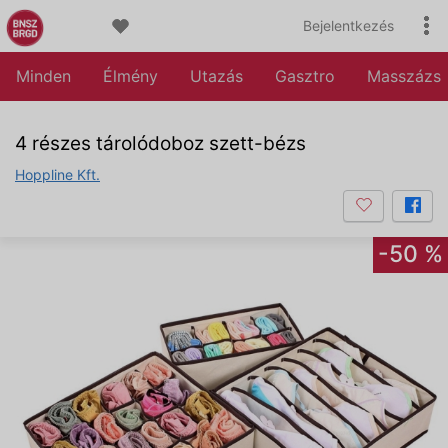
Bejelentkezés
Minden
Élmény
Utazás
Gasztro
Masszázs
4 részes tárolódoboz szett-bézs
Hoppline Kft.
-50 %