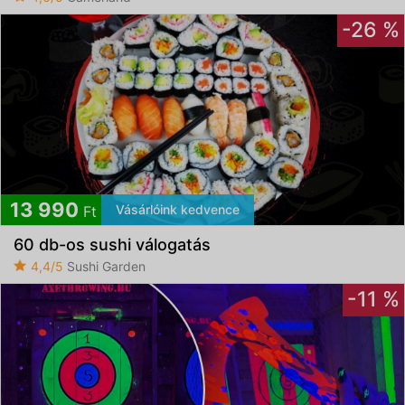
-26 %
13 990
Vásárlóink kedvence
Ft
60 db-os sushi válogatás
4,4/5
Sushi Garden
-11 %