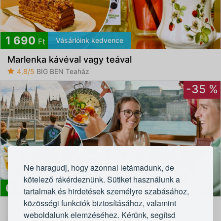
1 690
Vásárlóink kedvence
Ft
Marlenka kávéval vagy teával
4,8/5
BIG BEN Teaház
-35 %
Ne haragudj, hogy azonnal letámadunk, de
kötelező rákérdeznünk. Sütiket használunk a
6 450
Gyönyörű látnivalókkal
Ft
tartalmak és hirdetések személyre szabásához,
közösségi funkciók biztosításához, valamint
Brunch & Cruise a Dunán
weboldalunk elemzéséhez. Kérünk, segítsd
4,7/5
Budapest XPLORE