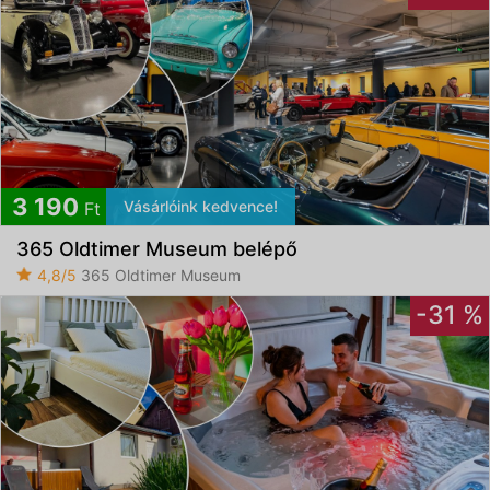
3 190
Vásárlóink kedvence!
Ft
365 Oldtimer Museum belépő
4,8/5
365 Oldtimer Museum
-31 %