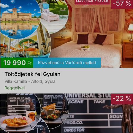
MÁR CSAK 7 DARAB
-57 %
19 990
Közvetlenül a Várfürdő mellett
Ft
Töltődjetek fel Gyulán
Villa Kamilla - Alföld, Gyula
Reggelivel
-22 %