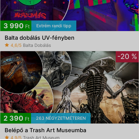
3 990
Extrém randi tipp
Ft
Balta dobálás UV-fényben
4,6/5
Balta Dobálás
-20 %
2 390
263 NÉGYZETMÉTEREN
Ft
Belépő a Trash Art Museumba
4,9/5
Trash Art Museum