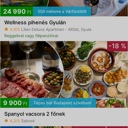
24 990
300 méterre a Várfürdőtől
Ft
Wellness pihenés Gyulán
4,9/5
Lilien Deluxe Apartman - Alföld, Gyula
Reggelivel vagy félpanzióval
-18 %
9 900
Tapas bár Budapest szívében!
Ft
Spanyol vacsora 2 főnek
4,3/5
Saboré