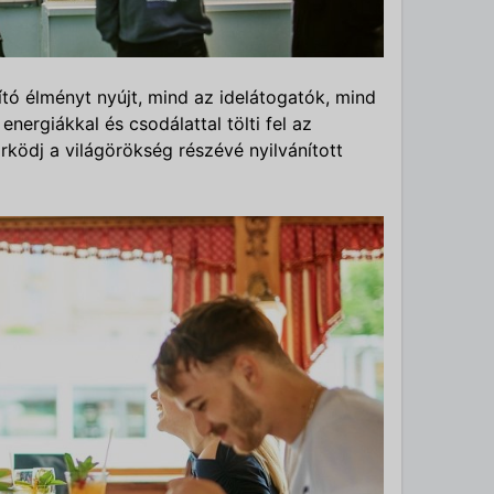
ító élményt nyújt, mind az idelátogatók, mind
 energiákkal és csodálattal tölti fel az
ködj a világörökség részévé nyilvánított