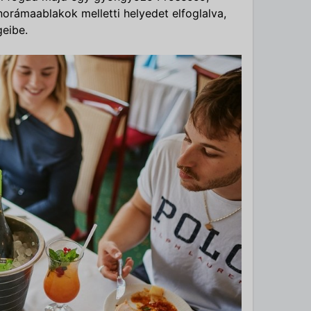
orámaablakok melletti helyedet elfoglalva,
geibe.