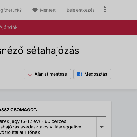
gíthetünk?
Mentett
Bejelentkezés
Ajándék
osnéző sétahajózás
Ajánlat mentése
Megosztás
ASSZ CSOMAGOT:
erek jegy (6-12 év) - 60 perces
tahajózás svédasztalos villásreggelivel,
özlő itallal 1 főnek