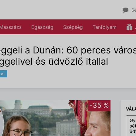
Se
Masszázs
Egészség
Szépség
Tanfolyam
reggeli a Dunán: 60 perces vár
gelivel és üdvözlő itallal
kal
-35 %
VÁL
Gy
sé
üdv