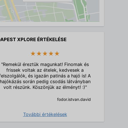
APEST XPLORE ÉRTÉKELÉSE
★★★★★
"Remekül éreztük magunkat! Finomak és
frissek voltak az ételek, kedvesek a
felszolgálók, és igazán patinás a hajó is! A
hajókázás során pedig csodás látványban
volt részünk. Köszönjük az élményt! :)"
fodor.istvan.david
További értékelések