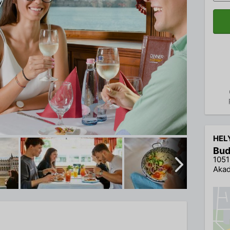
HEL
Bud
1051
Akad