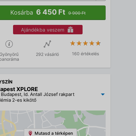
6 450 Ft
Kosárba
9 900 Ft
Ajándékba veszem
★★★★★
★★★★★
160 értékelés
Gyönyörű
292 vásárló
panoráma
YSZÍN
apest XPLORE
 Budapest, Id. Antall József rakpart
émia 2-es kikötő
Mutasd a térképen