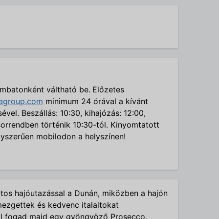
mbatonként váltható be.
Előzetes
iagroup.com
minimum 24 órával a kívánt
vel. Beszállás: 10:30, kihajózás: 12:00,
 sorrendben történik 10:30-tól. Kinyomtatott
yszerűen mobilodon a helyszínen!
atos hajóutazással a Dunán, miközben a hajón
emezgettek és kedvenc italaitokat
ital fogad majd egy gyöngyöző Prosecco,