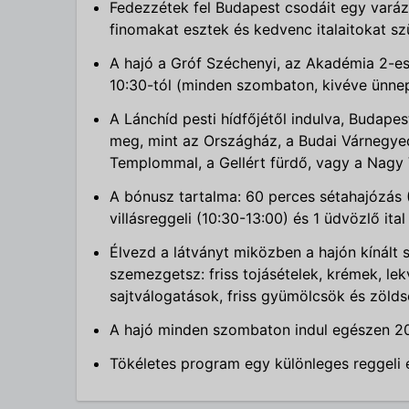
Fedezzétek fel Budapest csodáit egy varáz
finomakat esztek és kedvenc italaitokat sz
A hajó a Gróf Széchenyi, az Akadémia 2-es 
10:30-tól (minden szombaton, kivéve ünn
A Lánchíd pesti hídfőjétől indulva, Budape
meg, mint az Országház, a Budai Várnegye
Templommal, a Gellért fürdő, vagy a Nagy
A bónusz tartalma: 60 perces sétahajózás (
villásreggeli (10:30-13:00) és 1 üdvözlő ital
Élvezd a látványt miközben a hajón kínált s
szemezgetsz: friss tojásételek, krémek, le
sajtválogatások, friss gyümölcsök és zöl
A hajó minden szombaton indul egészen 20
Tökéletes program egy különleges reggeli