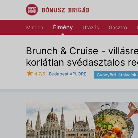
Élmény
Minden
Utazás
Gasztro
Brunch & Cruise - villás
korlátlan svédasztalos reg
★
4,7/5
Budapest XPLORE
Gyönyörű látnivalók