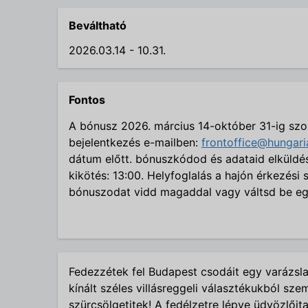
Beváltható
2026.03.14 - 10.31.
Fontos
A bónusz 2026. március 14-október 31-ig szo
bejelentkezés e-mailben:
frontoffice@hungar
dátum előtt. bónuszkódod és adataid elküldésé
kikötés: 13:00. Helyfoglalás a hajón érkezési
bónuszodat vidd magaddal vagy váltsd be eg
Fedezzétek fel Budapest csodáit egy varázsl
kínált széles villásreggeli választékukból sz
szürcsölgetitek! A fedélzetre lépve üdvözlő