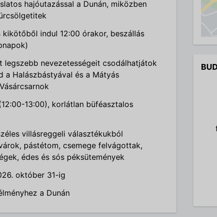
slatos hajóutazással a Dunán, miközben
ürcsölgetitek
kikötőből indul 12:00 órakor, beszállás
epnapok)
st legszebb nevezetességeit csodálhatjátok
BUD
d a Halászbástyával és a Mátyás
 Vásárcsarnok
12:00-13:00), korlátlan büféasztalos
zéles villásreggeli választékukból
kvárok, pástétom, csemege felvágottak,
dségek, édes és sós péksütemények
26. október 31-ig
 élményhez a Dunán