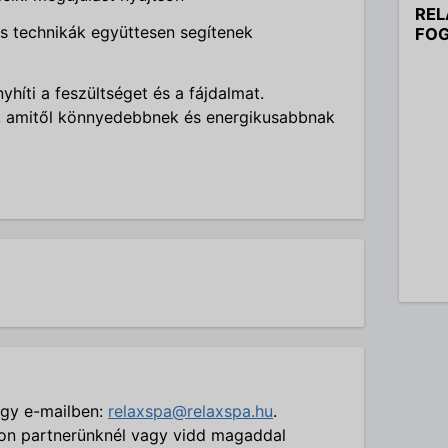
REL
zs technikák együttesen segítenek
FOG
yhíti a feszültséget és a fájdalmat.
t, amitől könnyedebbnek és energikusabbnak
agy e-mailben:
relaxspa@relaxspa.hu
.
on partnerünknél vagy vidd magaddal