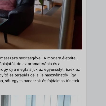
 masszázs segítségével! A modern életvitel
niájától, de az aromaterápia és a
 hogy újra megtaláljuk az egyensúlyt. Ezek az
ító és terápiás céllal is használhatók, így
an, sőt egyes panaszok és fájdalmas tünetek