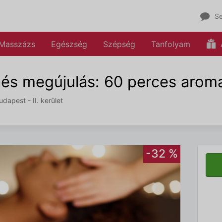
Se
Masszázs
Egészség
Szépség
Tanfolyam
 és megújulás: 60 perces arom
apest - II. kerület
-32 %