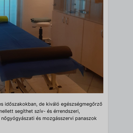
es időszakokban, de kiváló egészségmegőrző
llett segíthet szív- és érrendszeri,
i, nőgyógyászati és mozgásszervi panaszok