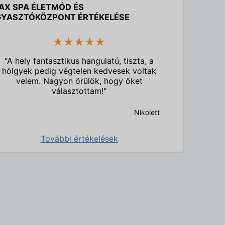
AX SPA ÉLETMÓD ÉS
YASZTÓKÖZPONT ÉRTÉKELÉSE
★★★★★
"A hely fantasztikus hangulatú, tiszta, a
hölgyek pedig végtelen kedvesek voltak
velem. Nagyon örülök, hogy őket
választottam!"
Nikolett
További értékelések