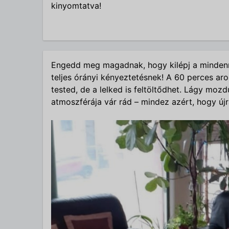
kinyomtatva!
Engedd meg magadnak, hogy kilépj a minden
teljes órányi kényeztetésnek! A 60 perces a
tested, de a lelked is feltöltődhet. Lágy mozd
atmoszférája vár rád – mindez azért, hogy új