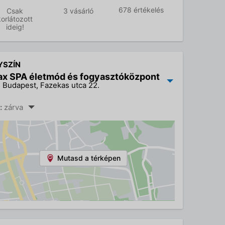
678 értékelés
Csak
3 vásárló
korlátozott
ideig!
YSZÍN
ax SPA életmód és fogyasztóközpont
 Budapest, Fazekas utca 22.
:
zárva
Mutasd a térképen