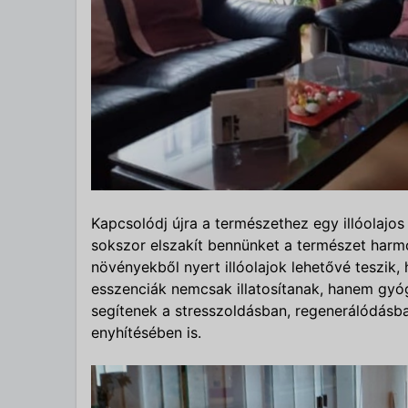
Kapcsolódj újra a természethez egy illóolajos
sokszor elszakít bennünket a természet harmó
növényekből nyert illóolajok lehetővé teszik,
esszenciák nemcsak illatosítanak, hanem gyógy
segítenek a stresszoldásban, regenerálódásb
enyhítésében is.