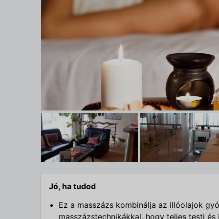
Jó, ha tudod
Ez a masszázs kombinálja az illóolajok gy
masszázstechnikákkal, hogy teljes testi és 