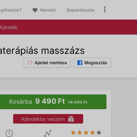
gíthetünk?
Mentett
Bejelentkezés
Ajándék
aterápiás masszázs
Ajánlat mentése
Megosztás
9 490 Ft
Kosárba
14 000 Ft
Ajándékba veszem
★★★★★
★★★★★