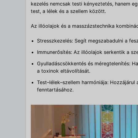
kezelés nemcsak testi kényeztetés, hanem egy 
test, a lélek és a szellem között.
Az illóolajok és a masszázstechnika kombináció
Stresszkezelés: Segít megszabadulni a fesz
Immunerősítés: Az illóolajok serkentik a 
Gyulladáscsökkentés és méregtelenítés: Ha
a toxinok eltávolítását.
Test–lélek–szellem harmóniája: Hozzájárul 
fenntartásához.