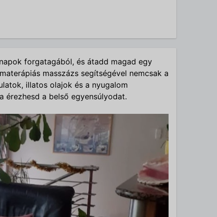
napok forgatagából, és átadd magad egy
romaterápiás masszázs segítségével nemcsak a
ulatok, illatos olajok és a nyugalom
ra érezhesd a belső egyensúlyodat.