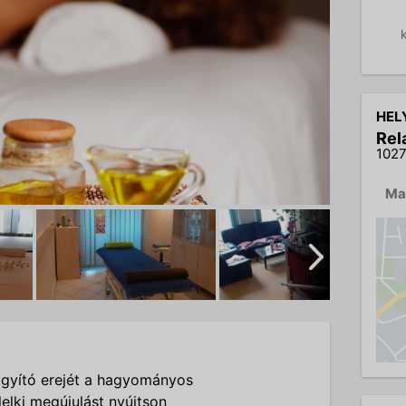
HEL
Rel
1027
Ma
ógyító erejét a hagyományos
lelki megújulást nyújtson