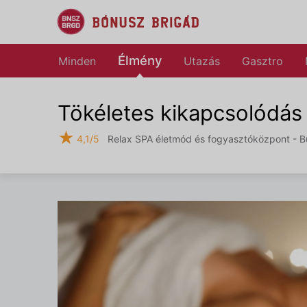
Élmény
Minden
Utazás
Gasztro
Tökéletes kikapcsolódás
★
4,1/5
Relax SPA életmód és fogyasztóközpont - Bud