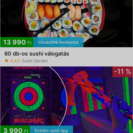
13 990
Vásárlóink kedvence
Ft
60 db-os sushi válogatás
4,4/5
Sushi Garden
-11 %
3 990
Extrém randi tipp
Ft