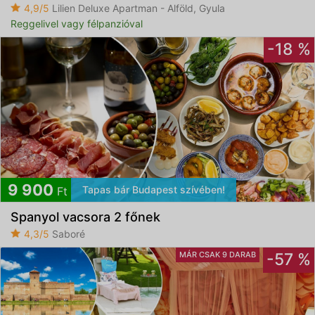
4,9/5
Lilien Deluxe Apartman - Alföld, Gyula
Reggelivel vagy félpanzióval
-18 %
9 900
Tapas bár Budapest szívében!
Ft
Spanyol vacsora 2 főnek
4,3/5
Saboré
MÁR CSAK 9 DARAB
-57 %