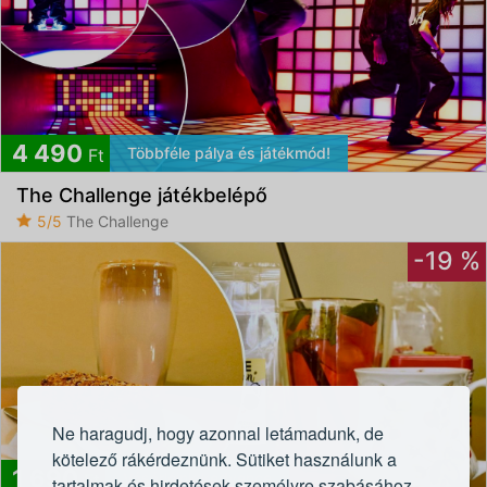
4 490
Többféle pálya és játékmód!
Ft
The Challenge játékbelépő
5/5
The Challenge
-19 %
Ne haragudj, hogy azonnal letámadunk, de
kötelező rákérdeznünk. Sütiket használunk a
1 690
Vásárlóink kedvence
Ft
tartalmak és hirdetések személyre szabásához,