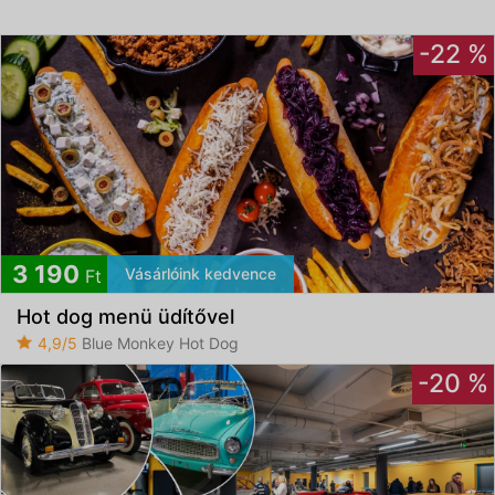
-22 %
3 190
Vásárlóink kedvence
Ft
Hot dog menü üdítővel
4,9/5
Blue Monkey Hot Dog
-20 %