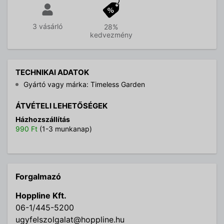
3 vásárló
28%
kedvezmény
TECHNIKAI ADATOK
Gyártó vagy márka: Timeless Garden
ÁTVÉTELI LEHETŐSÉGEK
Házhozszállítás
990 Ft
(1-3 munkanap)
Forgalmazó
Hoppline Kft.
06-1/445-5200
ugyfelszolgalat@hoppline.hu