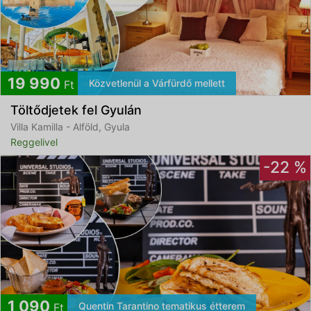
19 990
Közvetlenül a Várfürdő mellett
Ft
Töltődjetek fel Gyulán
Villa Kamilla - Alföld, Gyula
Reggelivel
-22 %
1 090
Quentin Tarantino tematikus étterem
Ft