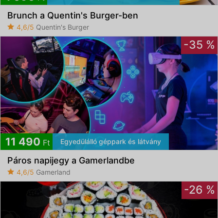
Brunch a Quentin's Burger-ben
4,6/5
Quentin's Burger
-35 %
11 490
Egyedülálló géppark és látvány
Ft
Páros napijegy a Gamerlandbe
4,6/5
Gamerland
-26 %