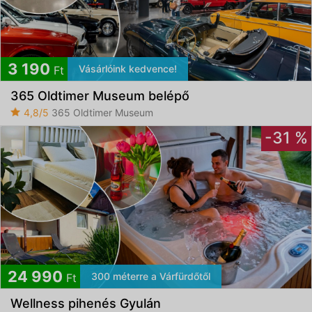
3 190
Vásárlóink kedvence!
Ft
365 Oldtimer Museum belépő
4,8/5
365 Oldtimer Museum
-31 %
24 990
300 méterre a Várfürdőtől
Ft
Wellness pihenés Gyulán