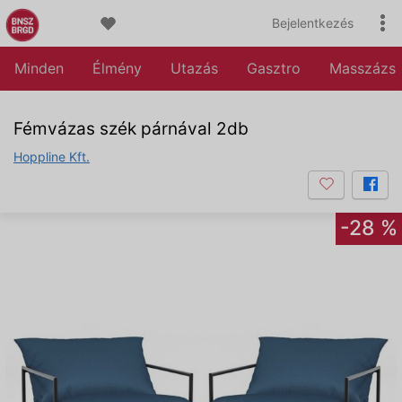
Bejelentkezés
Minden
Élmény
Utazás
Gasztro
Masszázs
Fémvázas szék párnával 2db
Hoppline Kft.
-28 %