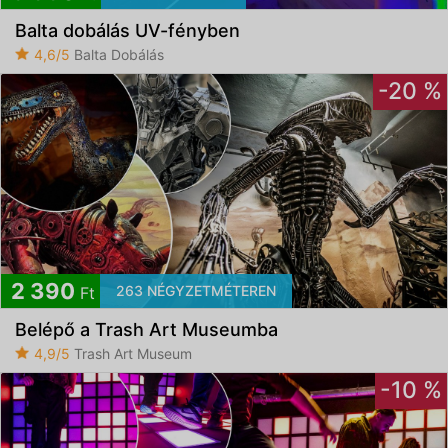
Balta dobálás UV-fényben
4,6/5
Balta Dobálás
-20 %
2 390
263 NÉGYZETMÉTEREN
Ft
Belépő a Trash Art Museumba
4,9/5
Trash Art Museum
-10 %