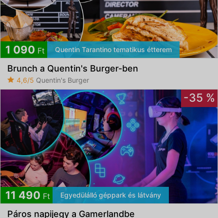
1 090
Quentin Tarantino tematikus étterem
Ft
Brunch a Quentin's Burger-ben
4,6/5
Quentin's Burger
-35 %
11 490
Egyedülálló géppark és látvány
Ft
Páros napijegy a Gamerlandbe