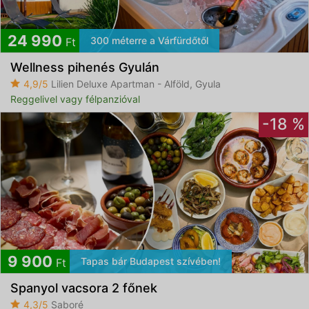
24 990
300 méterre a Várfürdőtől
Ft
Wellness pihenés Gyulán
4,9/5
Lilien Deluxe Apartman - Alföld, Gyula
Reggelivel vagy félpanzióval
-18 %
9 900
Tapas bár Budapest szívében!
Ft
Spanyol vacsora 2 főnek
4,3/5
Saboré