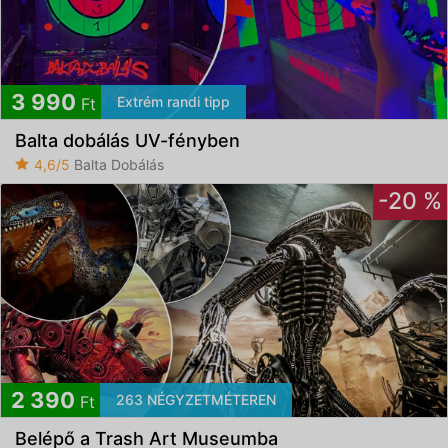
3 990
Extrém randi tipp
Ft
Balta dobálás UV-fényben
4,6/5
Balta Dobálás
-20 %
2 390
263 NÉGYZETMÉTEREN
Ft
Belépő a Trash Art Museumba