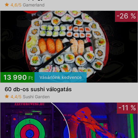
4,6/5
Gamerland
-26 %
13 990
Vásárlóink kedvence
Ft
60 db-os sushi válogatás
4,4/5
Sushi Garden
-11 %