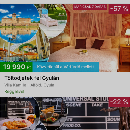
MÁR CSAK 7 DARAB
-57 %
19 990
Közvetlenül a Várfürdő mellett
Ft
Töltődjetek fel Gyulán
Villa Kamilla - Alföld, Gyula
Reggelivel
-22 %