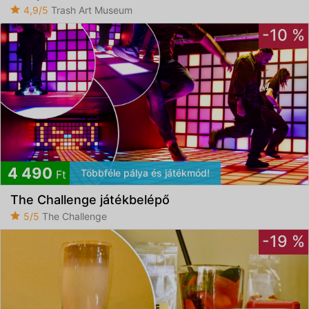
4,9/5
Trash Art Museum
-10 %
4 490
Többféle pálya és játékmód!
Ft
The Challenge játékbelépő
5/5
The Challenge
-19 %