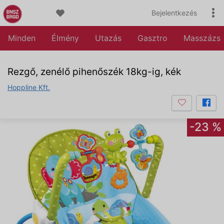
Bejelentkezés
Minden
Élmény
Utazás
Gasztro
Masszázs
Rezgő, zenélő pihenőszék 18kg-ig, kék
Hoppline Kft.
-23 %