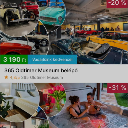
-20 %
3 190
Vásárlóink kedvence!
Ft
365 Oldtimer Museum belépő
4,8/5
365 Oldtimer Museum
-31 %