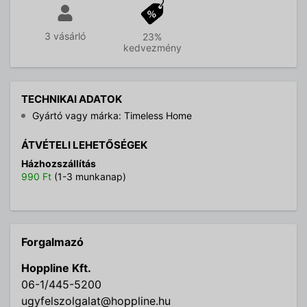
3 vásárló
23%
kedvezmény
TECHNIKAI ADATOK
Gyártó vagy márka: Timeless Home
ÁTVÉTELI LEHETŐSÉGEK
Házhozszállítás
990 Ft
(1-3 munkanap)
Forgalmazó
Hoppline Kft.
06-1/445-5200
ugyfelszolgalat@hoppline.hu