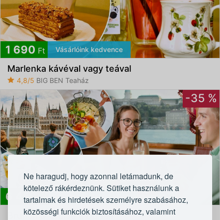
1 690
Vásárlóink kedvence
Ft
Marlenka kávéval vagy teával
4,8/5
BIG BEN Teaház
-35 %
Ne haragudj, hogy azonnal letámadunk, de
kötelező rákérdeznünk. Sütiket használunk a
6 450
Gyönyörű látnivalókkal
Ft
tartalmak és hirdetések személyre szabásához,
közösségi funkciók biztosításához, valamint
Brunch & Cruise a Dunán