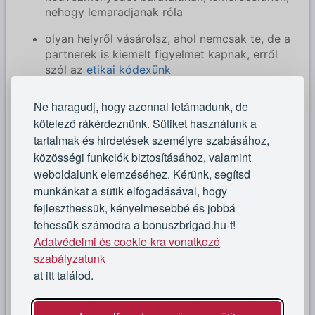
nehogy lemaradjanak róla
olyan helyről vásárolsz, ahol nemcsak te, de a
partnerek is kiemelt figyelmet kapnak, erről
szól az
etikai kódexünk
Máténak, az
Álommeló
nyertesének
Ne haragudj, hogy azonnal letámadunk, de
köszönhetően egyre több kedvezményünket
kötelező rákérdeznünk. Sütiket használunk a
videón is megnézheted, hogy könnyebb legyen
tartalmak és hirdetések személyre szabásához,
eldöntened, hogy neked való-e a kedvezmény
közösségi funkciók biztosításához, valamint
brigádtagként nem egy webshop vásárlója,
weboldalunk elemzéséhez. Kérünk, segítsd
hanem egy közösség tagja vagy, nézd meg a
munkánkat a sütik elfogadásával, hogy
születésnapi bulijainkon készült
videókat
.
fejleszthessük, kényelmesebbé és jobbá
tehessük számodra a bonuszbrigad.hu-t!
Magyarországon elsőként vezettük be az egy-
Adatvédelmi és cookie-kra vonatkozó
kattintásos fizetés lehetőséget a PayU
szabályzatunk
rendszerrel. Ha fizetéskor ezt az opciót
választod, fizetési adataid (bankkártyaszám,
at itt találod.
lejárat, stb.) a banknál elmentésre kerülnek. Így
egyszerűbben és gyorsabban tudsz a Brigád