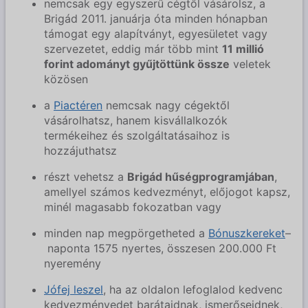
nemcsak egy egyszerű cégtől vásárolsz, a
Brigád 2011. januárja óta minden hónapban
támogat egy alapítványt, egyesületet vagy
szervezetet, eddig már több mint
11 millió
forint adományt gyűjtöttünk össze
veletek
közösen
a
Piactéren
nemcsak nagy cégektől
vásárolhatsz, hanem kisvállalkozók
termékeihez és szolgáltatásaihoz is
hozzájuthatsz
részt vehetsz a
Brigád hűségprogramjában
,
amellyel számos kedvezményt, előjogot kapsz,
minél magasabb fokozatban vagy
minden nap megpörgetheted a
Bónuszkereket
–
naponta 1575 nyertes, összesen 200.000 Ft
nyeremény
Jófej leszel
, ha az oldalon lefoglalod kedvenc
kedvezményedet barátaidnak, ismerőseidnek,