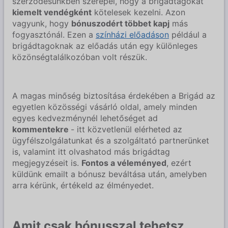
szerződésünkben szerepel, hogy a brigádtagokat
kiemelt vendégként
kötelesek kezelni. Azon
vagyunk, hogy
bónuszodért többet kapj
más
fogyasztónál. Ezen a
színházi előadáson
például a
brigádtagoknak az előadás után egy különleges
közönségtalálkozóban volt részük.
A magas minőség biztosítása érdekében a Brigád az
egyetlen közösségi vásárló oldal, amely minden
egyes kedvezménynél lehetőséget ad
kommentekre
- itt közvetlenül elérheted az
ügyfélszolgálatunkat és a szolgáltató partnerünket
is, valamint itt olvashatod más brigádtag
megjegyzéseit is.
Fontos a véleményed
, ezért
küldünk emailt a bónusz beváltása után, amelyben
arra kérünk, értékeld az élményedet.
Amit csak bónusszal tehetsz