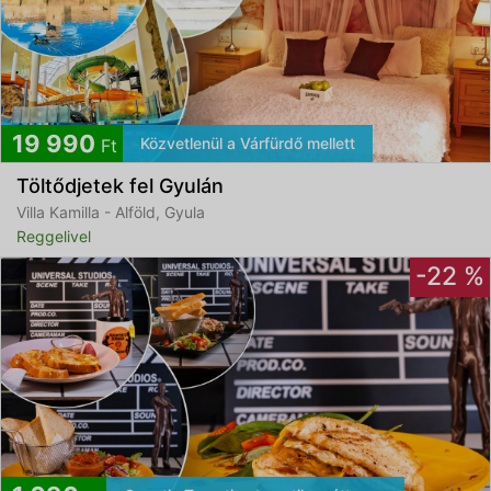
19 990
Közvetlenül a Várfürdő mellett
Ft
Töltődjetek fel Gyulán
Villa Kamilla - Alföld, Gyula
Reggelivel
-22 %