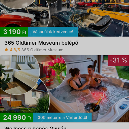
3 190
Vásárlóink kedvence!
Ft
365 Oldtimer Museum belépő
4,8/5
365 Oldtimer Museum
-31 %
24 990
300 méterre a Várfürdőtől
Ft
Wellness pihenés Gyulán