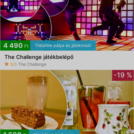
4 490
Többféle pálya és játékmód!
Ft
The Challenge játékbelépő
5/5
The Challenge
-19 %