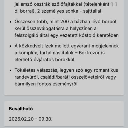
jellemző osztrák szőlőfajtákkal (tételenként 1-1
dl borral), 2 személyes sonka - sajttállal
Összesen több, mint 200 a házban lévő borból
kerül összeválogatásra a helyszínen a
felszolgáló által egy vezetett kóstoló keretében
A közkedvelt ízek mellett egyaránt megjelennek
a komplex, tartalmas italok – Bortrezor is
elérhető évjáratos borokkal
Tökéletes választás, legyen szó egy romantikus
randevúról, családi/baráti összejövetelről vagy
bármilyen fontos eseményről
Beváltható
2026.02.20 - 09.30.