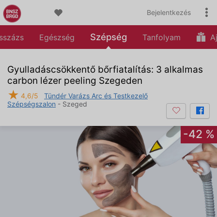
Bejelentkezés
Szépség
sszázs
Egészség
Tanfolyam
Aj
Gyulladáscsökkentő bőrfiatalítás: 3 alkalmas
carbon lézer peeling Szegeden
★
4,6/5
Tündér Varázs Arc és Testkezelő
Szépségszalon
- Szeged
-42 %