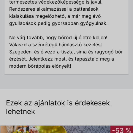
természetes védekezőképessége is javul.
Rendszeres alkalmazással a pattanások
kialakulása megelőzhető, a már meglévő
gyulladások pedig gyorsabban gyógyulnak.
Ne várj tovább, hogy bőröd új életre keljen!
Válaszd a szénrétegű hámlasztó kezelést
Szegeden, és élvezd a tiszta, sima és ragyogó bőr
érzését. Jelentkezz most, és tapasztald meg a
modern bőrápolás előnyeit!
Ezek az ajánlatok is érdekesek
lehetnek
-53 %