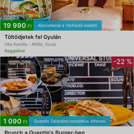
19 990
Közvetlenül a Várfürdő mellett
Ft
Töltődjetek fel Gyulán
Villa Kamilla - Alföld, Gyula
Reggelivel
-22 %
1 090
Quentin Tarantino tematikus étterem
Ft
Brunch a Quentin's Burger-ben