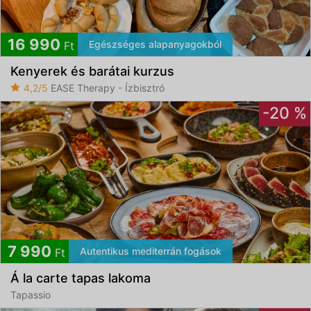
16 990
Egészséges alapanyagokból
Ft
Kenyerek és barátai kurzus
4,2/5
EASE Therapy - Ízbisztró
-20 %
7 990
Autentikus mediterrán fogások
Ft
Á la carte tapas lakoma
Tapassio