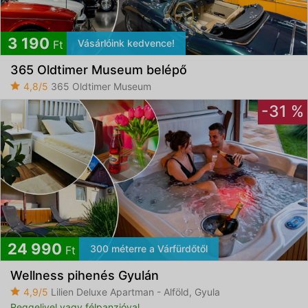
3 190
Vásárlóink kedvence!
Ft
365 Oldtimer Museum belépő
4,8/5
365 Oldtimer Museum
-31 %
24 990
300 méterre a Várfürdőtől
Ft
Wellness pihenés Gyulán
4,9/5
Lilien Deluxe Apartman - Alföld, Gyula
Reggelivel vagy félpanzióval