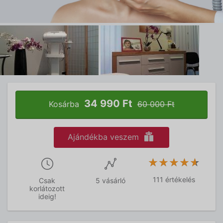
34 990 Ft
Kosárba
60 000 Ft
Ajándékba veszem
★★★★★
★★★★★
111 értékelés
Csak
5 vásárló
korlátozott
ideig!