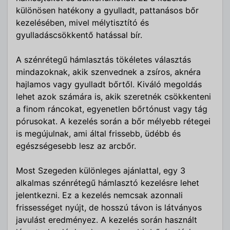
különösen hatékony a gyulladt, pattanásos bőr
kezelésében, mivel mélytisztító és
gyulladáscsökkentő hatással bír.
A szénrétegű hámlasztás tökéletes választás
mindazoknak, akik szenvednek a zsíros, aknéra
hajlamos vagy gyulladt bőrtől. Kiváló megoldás
lehet azok számára is, akik szeretnék csökkenteni
a finom ráncokat, egyenetlen bőrtónust vagy tág
pórusokat. A kezelés során a bőr mélyebb rétegei
is megújulnak, ami által frissebb, üdébb és
egészségesebb lesz az arcbőr.
Most Szegeden különleges ajánlattal, egy 3
alkalmas szénrétegű hámlasztó kezelésre lehet
jelentkezni. Ez a kezelés nemcsak azonnali
frissességet nyújt, de hosszú távon is látványos
javulást eredményez. A kezelés során használt