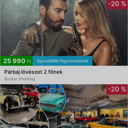
-20 %
25 990
Egyedülálló fegyverarzenál
Ft
Párbaj lövészet 2 főnek
Bunker Shooting
-20 %