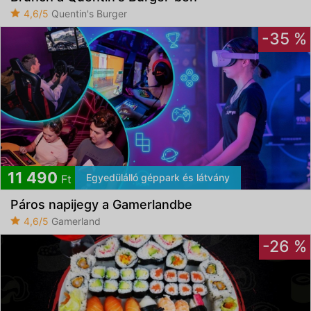
4,6/5
Quentin's Burger
-35 %
11 490
Egyedülálló géppark és látvány
Ft
Páros napijegy a Gamerlandbe
4,6/5
Gamerland
-26 %