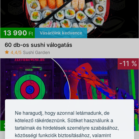
13 990
Vásárlóink kedvence
Ft
60 db-os sushi válogatás
4,4/5
Sushi Garden
-11 %
Ne haragudj, hogy azonnal letámadunk, de
kötelező rákérdeznünk. Sütiket használunk a
3 990
Extrém randi tipp
Ft
tartalmak és hirdetések személyre szabásához,
közösségi funkciók biztosításához, valamint
Balta dobálás UV-fényben