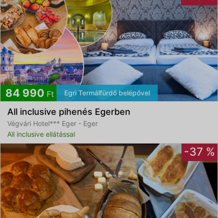
84 990
Egri Termálfürdő belépővel
Ft
All inclusive pihenés Egerben
Végvári Hotel*** Eger - Eger
All inclusive ellátással
-37 %