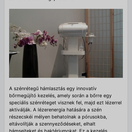
A szénrétegű hámlasztás egy innovatív
bőrmegújító kezelés, amely során a bőrre egy
speciális szénréteget visznek fel, majd ezt lézerrel
aktiválják. A lézerenergia hatására a szén
részecskéi mélyen behatolnak a pórusokba,
eltávolítják a szennyeződéseket, elhalt
hámsejteket és baktériumokat. Ez a kezelés