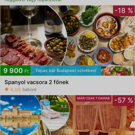
-18 %
9 900
Tapas bár Budapest szívében!
Ft
Spanyol vacsora 2 főnek
4,3/5
Saboré
MÁR CSAK 7 DARAB
-57 %