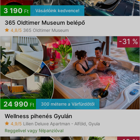
3 190
Vásárlóink kedvence!
Ft
365 Oldtimer Museum belépő
4,8/5
365 Oldtimer Museum
-31 %
24 990
300 méterre a Várfürdőtől
Ft
Wellness pihenés Gyulán
4,9/5
Lilien Deluxe Apartman - Alföld, Gyula
Reggelivel vagy félpanzióval