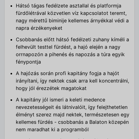
Hátsó tágas fedélzete asztallal és platformja
fürdőlétrával közvetlen víz kapcsolatot teremt,
nagy mérettű biminije kellemes árnyékkal védi a
napra érzékenyeket
Csobbanás előtt hátsó fedélzeti zuhany kíméli a
felhevült testtel fürdést, a hajó elején a nagy
orrnapozón a pihenés és napozás a túra egyik
fénypontja
A hajózás során profi kapitány fogja a hajót
irányítani, így nektek csak arra kell koncentrálni,
hogy jól érezzétek magatokat
A kapitány jól ismeri a keleti medence
nevezetességeit és látnivalóit, így felejthetetlen
élményt szerez majd nektek, természetesen egy
kellemes fürdés - csobbanás a Balaton közepén
nem maradhat ki a programból