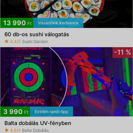
13 990
Vásárlóink kedvence
Ft
60 db-os sushi válogatás
4,4/5
Sushi Garden
-11 %
3 990
Extrém randi tipp
Ft
Balta dobálás UV-fényben
4,6/5
Balta Dobálás