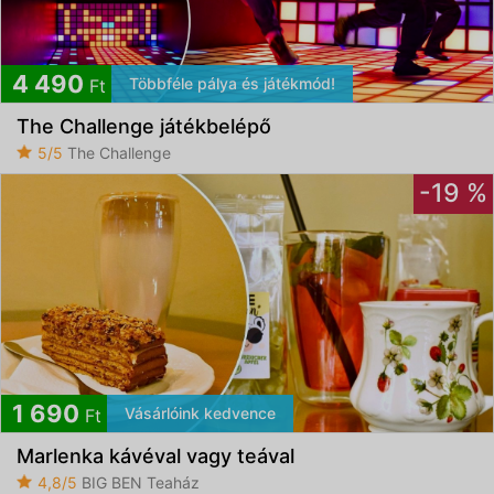
4 490
Többféle pálya és játékmód!
Ft
The Challenge játékbelépő
5/5
The Challenge
-19 %
1 690
Vásárlóink kedvence
Ft
Marlenka kávéval vagy teával
4,8/5
BIG BEN Teaház