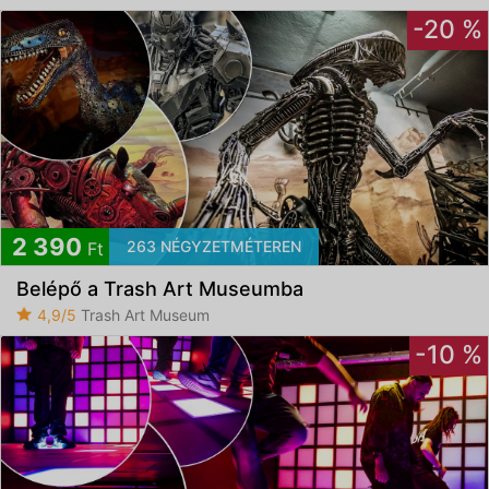
-20 %
2 390
263 NÉGYZETMÉTEREN
Ft
Belépő a Trash Art Museumba
4,9/5
Trash Art Museum
-10 %