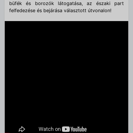
büfék és borozók látogatása, az északi part
felfedezése és bejárása választott útvonalon!