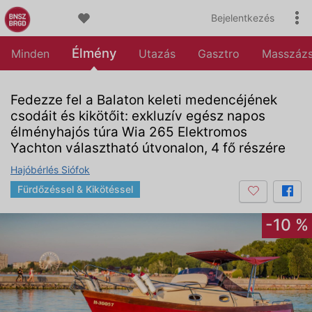
Bejelentkezés
Élmény
Minden
Utazás
Gasztro
Masszáz
Fedezze fel a Balaton keleti medencéjének
csodáit és kikötőit: exkluzív egész napos
élményhajós túra Wia 265 Elektromos
Yachton választható útvonalon, 4 fő részére
Hajóbérlés Siófok
Fürdőzéssel & Kikötéssel
-10 %