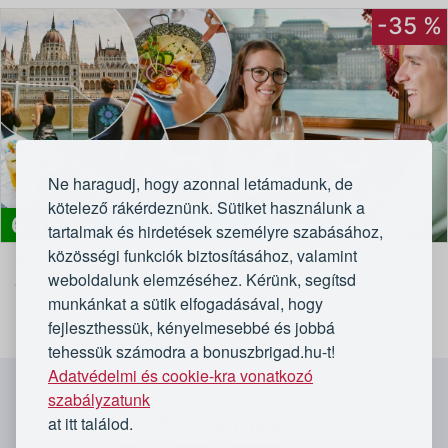
-35 %
Ne haragudj, hogy azonnal letámadunk, de
kötelező rákérdeznünk. Sütiket használunk a
6 450
Gyönyörű látnivalókkal
Ft
tartalmak és hirdetések személyre szabásához,
közösségi funkciók biztosításához, valamint
Brunch & Cruise a Dunán
weboldalunk elemzéséhez. Kérünk, segítsd
4,7/5
Budapest XPLORE
munkánkat a sütik elfogadásával, hogy
fejleszthessük, kényelmesebbé és jobbá
tehessük számodra a bonuszbrigad.hu-t!
Adatvédelmi és cookie-kra vonatkozó
`
szabályzatunk
at itt találod.
Kövess minket