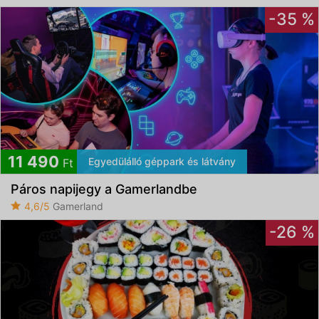
-35 %
11 490
Egyedülálló géppark és látvány
Ft
Páros napijegy a Gamerlandbe
4,6/5
Gamerland
-26 %