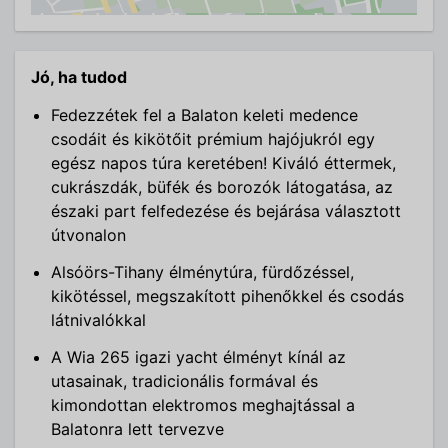
Jó, ha tudod
Fedezzétek fel a Balaton keleti medence
csodáit és kikötőit prémium hajójukról egy
egész napos túra keretében! Kiváló éttermek,
cukrászdák, büfék és borozók látogatása, az
északi part felfedezése és bejárása választott
útvonalon
Alsóörs-Tihany élménytúra, fürdőzéssel,
kikötéssel, megszakított pihenőkkel és csodás
látnivalókkal
A Wia 265 igazi yacht élményt kínál az
utasainak, tradicionális formával és
kimondottan elektromos meghajtással a
Balatonra lett tervezve