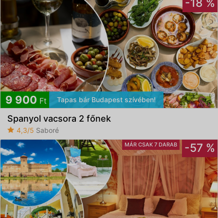
-18 %
9 900
Tapas bár Budapest szívében!
Ft
Spanyol vacsora 2 főnek
4,3/5
Saboré
MÁR CSAK 7 DARAB
-57 %