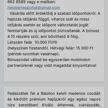
662 8589 vagy e mailben:
hajoberlessiofok@gmail.com
. Vásárlás előtt érdeklődj a szabad időpontokról. A
hajózás időjárás függő, viharos szél és rossz
időjárás esetén az időpont változtatás jogát
fenntartják és új időpontot biztosítanak. A bónusz
4 fő részére szól, ami bővíthető 6 főig.
Létszám felár 10.000 Ft/fő
(helyszínen fizetendő). Hétvégi felár: 15 000 Ft
(péntek-szombat-vasárnap).
Bónuszodat váltsd be egyszerűen mobilodon
partnerünknél vagy vidd magaddal kinyomtatva!
Fedezzétek fel a Balaton keleti medence csodáit
és kikötőit prémium hajójukról egy egész napos
túra keretében! Kiváló éttermek, cukrászdák,