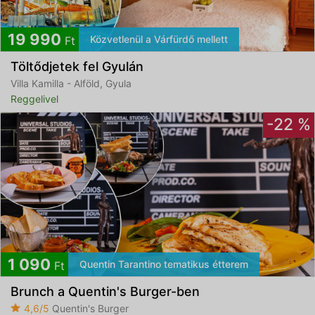
19 990
Közvetlenül a Várfürdő mellett
Ft
Töltődjetek fel Gyulán
Villa Kamilla - Alföld, Gyula
Reggelivel
-22 %
1 090
Quentin Tarantino tematikus étterem
Ft
Brunch a Quentin's Burger-ben
4,6/5
Quentin's Burger