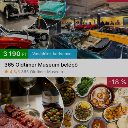
3 190
Vásárlóink kedvence!
Ft
365 Oldtimer Museum belépő
4,8/5
365 Oldtimer Museum
-18 %