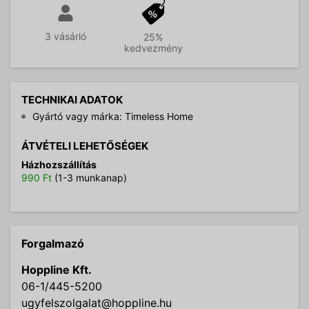
3 vásárló
25%
kedvezmény
TECHNIKAI ADATOK
Gyártó vagy márka: Timeless Home
ÁTVÉTELI LEHETŐSÉGEK
Házhozszállítás
990 Ft
(1-3 munkanap)
Forgalmazó
Hoppline Kft.
06-1/445-5200
ugyfelszolgalat@hoppline.hu