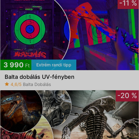
-11 %
3 990
Extrém randi tipp
Ft
Balta dobálás UV-fényben
4,6/5
Balta Dobálás
-20 %