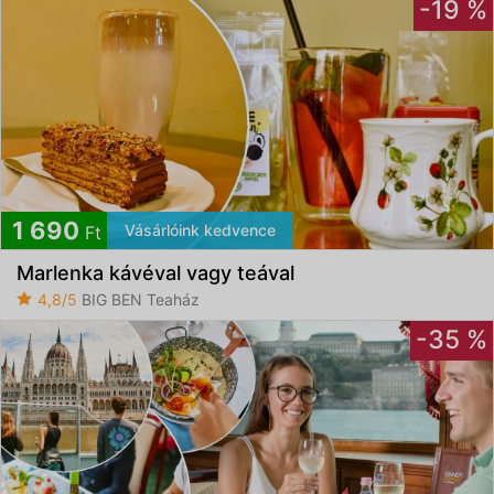
-19 %
1 690
Vásárlóink kedvence
Ft
Marlenka kávéval vagy teával
4,8/5
BIG BEN Teaház
-35 %