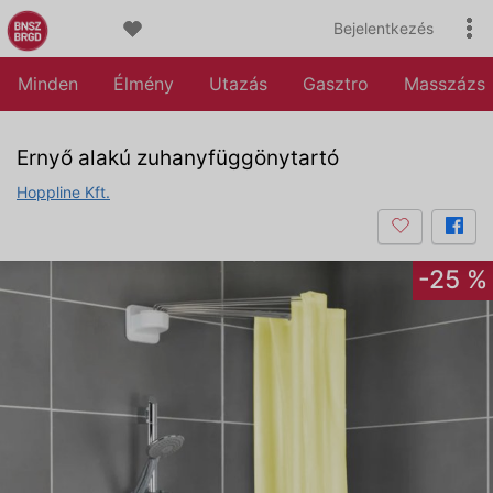
Bejelentkezés
Minden
Élmény
Utazás
Gasztro
Masszázs
Ernyő alakú zuhanyfüggönytartó
Hoppline Kft.
-25 %