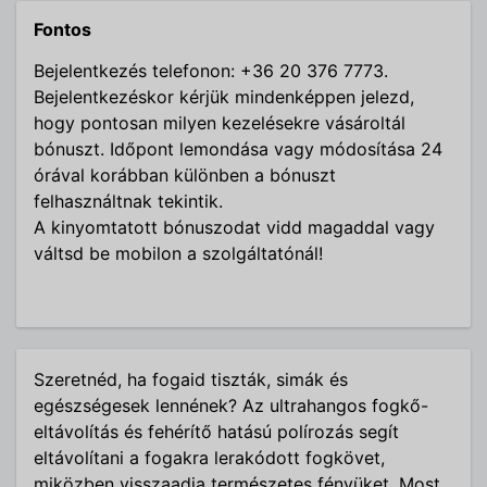
Fontos
Bejelentkezés telefonon: +36 20 376 7773.
Bejelentkezéskor kérjük mindenképpen jelezd,
hogy pontosan milyen kezelésekre vásároltál
bónuszt. Időpont lemondása vagy módosítása 24
órával korábban különben a bónuszt
felhasználtnak tekintik.
A kinyomtatott bónuszodat vidd magaddal vagy
váltsd be mobilon a szolgáltatónál!
Szeretnéd, ha fogaid tiszták, simák és
egészségesek lennének? Az ultrahangos fogkő-
eltávolítás és fehérítő hatású polírozás segít
eltávolítani a fogakra lerakódott fogkövet,
miközben visszaadja természetes fényüket. Most