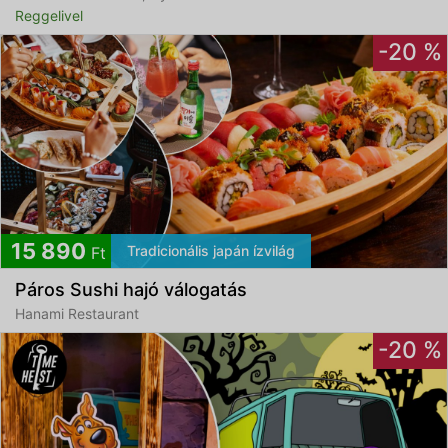
Reggelivel
-20 %
15 890
Tradicionális japán ízvilág
Ft
Páros Sushi hajó válogatás
Hanami Restaurant
-20 %