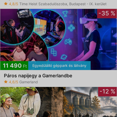
4,8/5
Time Heist Szabadulószoba, Budapest - IX. kerület
-35 %
11 490
Egyedülálló géppark és látvány
Ft
Páros napijegy a Gamerlandbe
4,6/5
Gamerland
-12 %