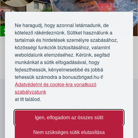
Ne haragudj, hogy azonnal letámadunk, de
24 990
300 méterre a Várfürdőtől
Ft
kötelező rákérdeznünk. Sütiket használunk a
tartalmak és hirdetések személyre szabásához,
Wellness pihenés Gyulán
közösségi funkciók biztosításához, valamint
4,9/5
Lilien Deluxe Apartman - Alföld, Gyula
weboldalunk elemzéséhez. Kérünk, segítsd
Reggelivel vagy félpanzióval
munkánkat a sütik elfogadásával, hogy
fejleszthessük, kényelmesebbé és jobbá
tehessük számodra a bonuszbrigad.hu-t!
Adatvédelmi és cookie-kra vonatkozó
`
szabályzatunk
at itt találod.
Kövess minket
Igen, elfogadom az összes sütit
A Bónusz Brigád Magyarország legnagyobb
közösségi vásárló oldala. Vásárlóink eddig több mint
Nem szükséges sütik elutasítása