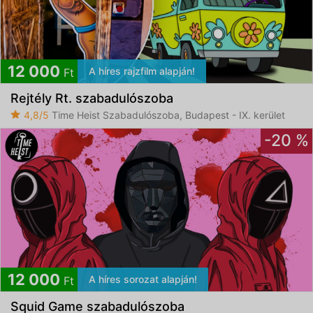
12 000
A híres rajzfilm alapján!
Ft
Rejtély Rt. szabadulószoba
4,8/5
Time Heist Szabadulószoba, Budapest - IX. kerület
-20 %
12 000
A híres sorozat alapján!
Ft
Squid Game szabadulószoba