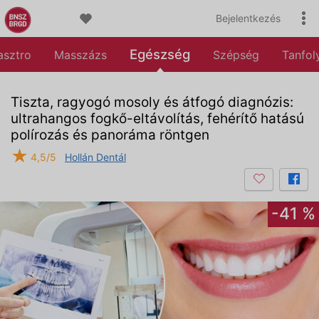
Bejelentkezés
Egészség
asztro
Masszázs
Szépség
Tanfo
Tiszta, ragyogó mosoly és átfogó diagnózis:
ultrahangos fogkő-eltávolítás, fehérítő hatású
polírozás és panoráma röntgen
★
4,5/5
Hollán Dentál
-41 %