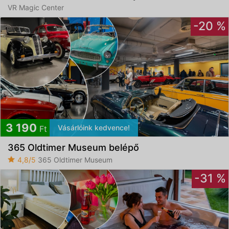
VR Magic Center
-20 %
3 190
Vásárlóink kedvence!
Ft
365 Oldtimer Museum belépő
4,8/5
365 Oldtimer Museum
-31 %