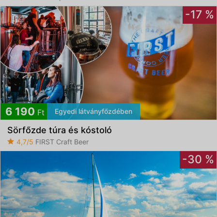
-17 %
6 190
Egyedi látványfőzdében
Ft
Sörfőzde túra és kóstoló
4,7/5
FIRST Craft Beer
-30 %