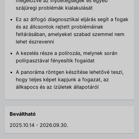
megelőzve az ínybetegségek és egyéb
szájüregi problémák kialakulását
Ez az átfogó diagnosztikai eljárás segít a fogak
és az állcsontok rejtett problémáinak
feltárásában, amelyeket szabad szemmel nem
lehet észrevenni
A kezelés része a polírozás, melynek során
polírpasztával fényesítik fogaidat
A panoráma röntgen készítése lehetővé teszi,
hogy teljes képet kapjunk a fogazat, az
állkapocs és az ízületek állapotáról
Beváltható
2025.10.14 - 2026.09.30.