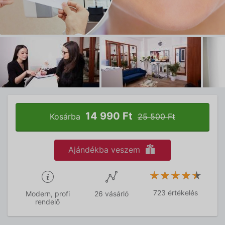
14 990 Ft
Kosárba
25 500 Ft
Ajándékba veszem
★★★★★
★★★★★
723 értékelés
Modern, profi
26 vásárló
rendelő