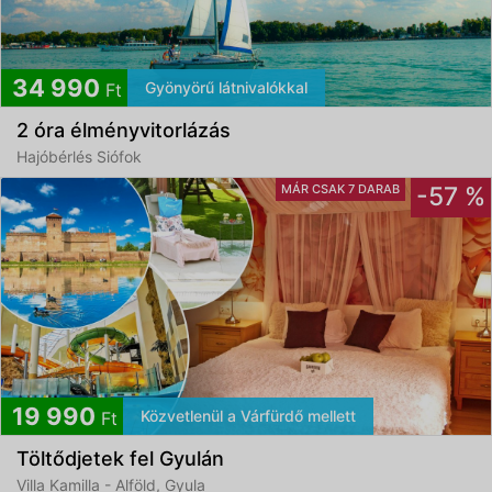
34 990
Gyönyörű látnivalókkal
Ft
2 óra élményvitorlázás
Hajóbérlés Siófok
MÁR CSAK 7 DARAB
-57 %
19 990
Közvetlenül a Várfürdő mellett
Ft
Töltődjetek fel Gyulán
Villa Kamilla - Alföld, Gyula