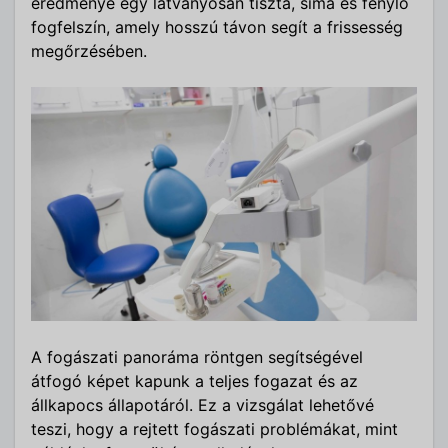
eredménye egy látványosan tiszta, sima és fénylő
fogfelszín, amely hosszú távon segít a frissesség
megőrzésében.
A fogászati panoráma röntgen segítségével
átfogó képet kapunk a teljes fogazat és az
állkapocs állapotáról. Ez a vizsgálat lehetővé
teszi, hogy a rejtett fogászati problémákat, mint