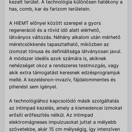
kezelt terület. A technológia különösen hatékony a
has, comb, kar és farizom területein.
A HIEMT előnyei között szerepel a gyors
regeneráció és a rövid idő alatt elérhető,
látványos változás. Néhány alkalom után mérhető
méretcsökkenés tapasztalható, miközben az
izomzat tónusa és definiáltsága látványosan javul.
A módszer ideális azok számára is, akiknek
nehézséget okoz a rendszeres testmozgás, vagy
akik extra támogatást keresnek edzésprogramjuk
mellé. A kezelésnon-invazív, fájdalommentes és
pihenést sem igényel.
A technológiához kapcsolódó másik szolgáltatás
az intimpad kezelés, amely a kismedencei izmokat
erősíti erőfeszítés nélkül. Az intimpad
elektromágneses impulzusokat juttat a mélyebb
szövetekbe, akár 15 cm mélységig, így intenzíven