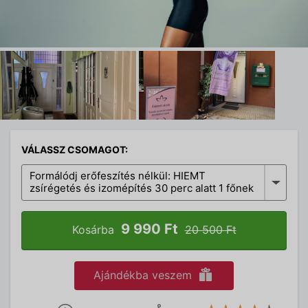
VÁLASSZ CSOMAGOT:
Formálódj erőfeszítés nélkül: HIEMT
zsírégetés és izomépítés 30 perc alatt 1 főnek
9 990 Ft
Kosárba
20 500 Ft
Ajándékba veszem