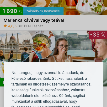
1 690
Vásárlóink kedvence
Ft
Marlenka kávéval vagy teával
4,8/5
BIG BEN Teaház
-35 %
Ne haragudj, hogy azonnal letámadunk, de
kötelező rákérdeznünk. Sütiket használunk a
6 450
Gyönyörű látnivalókkal
Ft
tartalmak és hirdetések személyre szabásához,
közösségi funkciók biztosításához, valamint
Brunch & Cruise a Dunán
weboldalunk elemzéséhez. Kérünk, segítsd
4,7/5
Budapest XPLORE
munkánkat a sütik elfogadásával, hogy
fejleszthessük, kényelmesebbé és jobbá