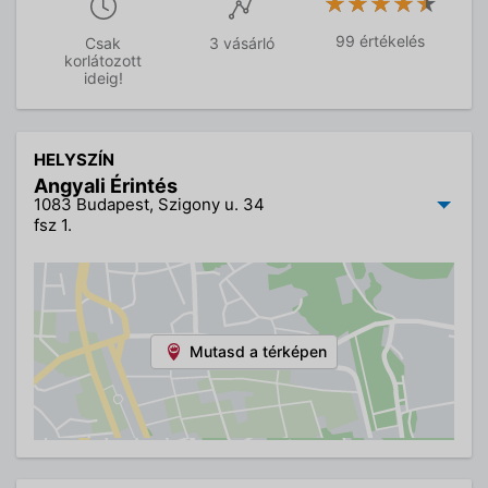
★★★★★
★★★★★
99 értékelés
Csak
3 vásárló
korlátozott
ideig!
HELYSZÍN
Angyali Érintés
1083 Budapest, Szigony u. 34
fsz 1.
Mutasd a térképen