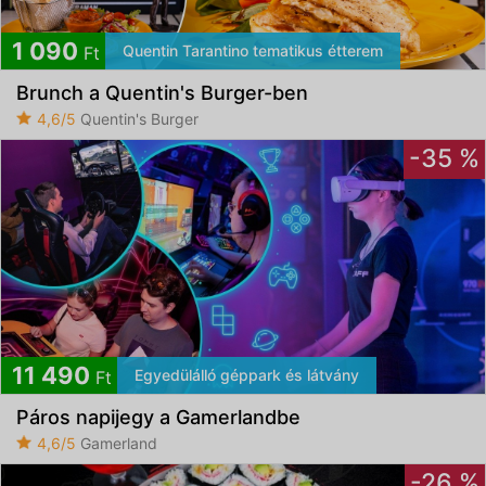
1 090
Quentin Tarantino tematikus étterem
Ft
Brunch a Quentin's Burger-ben
4,6/5
Quentin's Burger
-35 %
11 490
Egyedülálló géppark és látvány
Ft
Páros napijegy a Gamerlandbe
4,6/5
Gamerland
-26 %