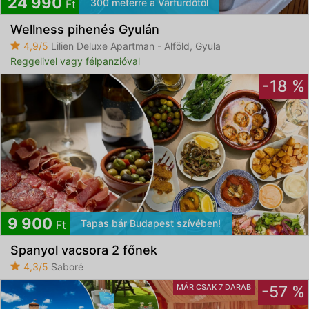
24 990
300 méterre a Várfürdőtől
Ft
Wellness pihenés Gyulán
4,9/5
Lilien Deluxe Apartman - Alföld, Gyula
Reggelivel vagy félpanzióval
-18 %
9 900
Tapas bár Budapest szívében!
Ft
Spanyol vacsora 2 főnek
4,3/5
Saboré
MÁR CSAK 7 DARAB
-57 %