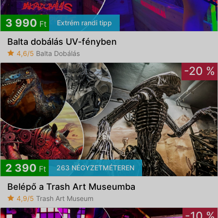
3 990
Extrém randi tipp
Ft
Balta dobálás UV-fényben
4,6/5
Balta Dobálás
-20 %
2 390
263 NÉGYZETMÉTEREN
Ft
Belépő a Trash Art Museumba
4,9/5
Trash Art Museum
-10 %