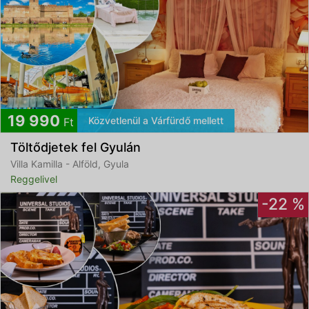
19 990
Közvetlenül a Várfürdő mellett
Ft
Töltődjetek fel Gyulán
Villa Kamilla - Alföld, Gyula
Reggelivel
-22 %