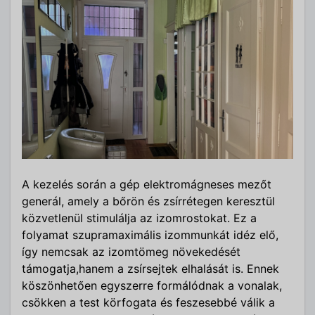
A kezelés során a gép elektromágneses mezőt
generál, amely a bőrön és zsírrétegen keresztül
közvetlenül stimulálja az izomrostokat. Ez a
folyamat szupramaximális izommunkát idéz elő,
így nemcsak az izomtömeg növekedését
támogatja,hanem a zsírsejtek elhalását is. Ennek
köszönhetően egyszerre formálódnak a vonalak,
csökken a test körfogata és feszesebbé válik a