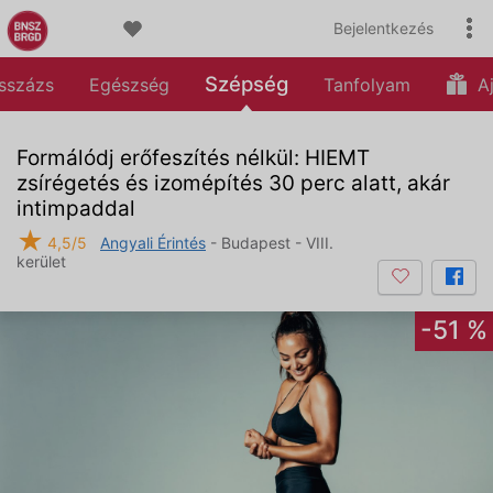
Bejelentkezés
Szépség
sszázs
Egészség
Tanfolyam
Aj
Formálódj erőfeszítés nélkül: HIEMT
zsírégetés és izomépítés 30 perc alatt, akár
intimpaddal
★
4,5/5
Angyali Érintés
- Budapest - VIII.
kerület
-51 %