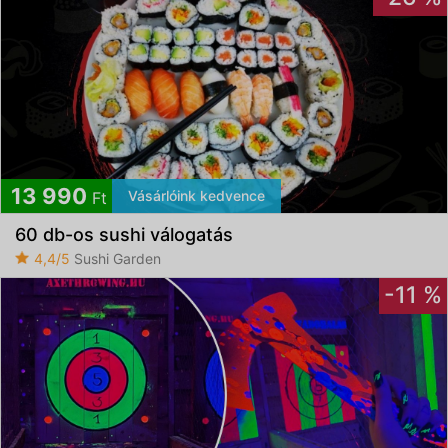
13 990
Vásárlóink kedvence
Ft
60 db-os sushi válogatás
4,4/5
Sushi Garden
-11 %