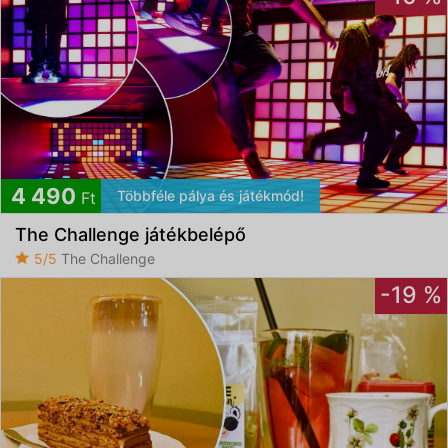
4 490
Többféle pálya és játékmód!
Ft
The Challenge játékbelépő
5/5
The Challenge
-19 %