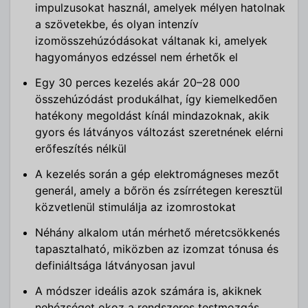
impulzusokat használ, amelyek mélyen hatolnak
a szövetekbe, és olyan intenzív
izomösszehúzódásokat váltanak ki, amelyek
hagyományos edzéssel nem érhetők el
Egy 30 perces kezelés akár 20–28 000
összehúzódást produkálhat, így kiemelkedően
hatékony megoldást kínál mindazoknak, akik
gyors és látványos változást szeretnének elérni
erőfeszítés nélkül
A kezelés során a gép elektromágneses mezőt
generál, amely a bőrön és zsírrétegen keresztül
közvetlenül stimulálja az izomrostokat
Néhány alkalom után mérhető méretcsökkenés
tapasztalható, miközben az izomzat tónusa és
definiáltsága látványosan javul
A módszer ideális azok számára is, akiknek
nehézséget okoz a rendszeres testmozgás,