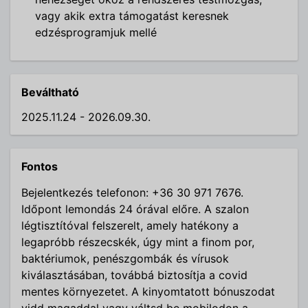
vagy akik extra támogatást keresnek
edzésprogramjuk mellé
Beváltható
2025.11.24 - 2026.09.30.
Fontos
Bejelentkezés telefonon: +36 30 971 7676.
Időpont lemondás 24 órával előre. A szalon
légtisztítóval felszerelt, amely hatékony a
legapróbb részecskék, úgy mint a finom por,
baktériumok, penészgombák és vírusok
kiválasztásában, továbbá biztosítja a covid
mentes környezetet. A kinyomtatott bónuszodat
vidd magaddal vagy váltsd be mobilodon a