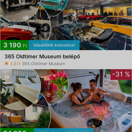
3 190
Vásárlóink kedvence!
Ft
365 Oldtimer Museum belépő
4,8/5
365 Oldtimer Museum
-31 %