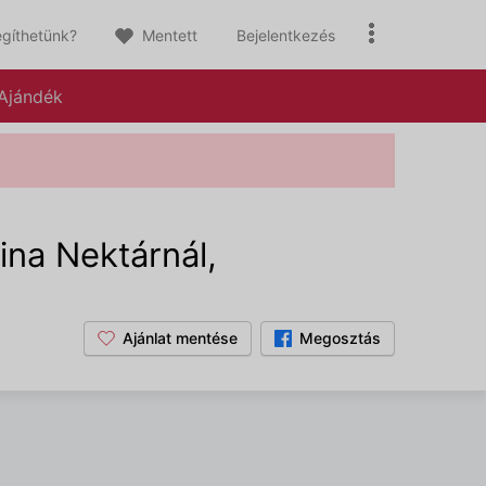
gíthetünk?
Mentett
Bejelentkezés
Ajándék
ina Nektárnál,
Ajánlat mentése
Megosztás