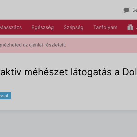
Se
Masszázs
Egészség
Szépség
Tanfolyam
gnézheted az ajánlat részleteit.
ktív méhészet látogatás a Dol
ssal