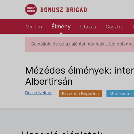
Élmény
Minden
Utazás
Gasztro
Sajnáljuk, de ez az ajánlat már lejárt. Lejjebb me
Mézédes élmények: intera
Albertirsán
Dolina Nektár
Először a Brigádon
Méz kóstolá