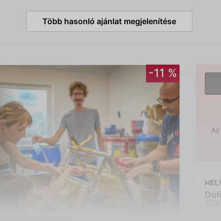
Több hasonló ajánlat megjelenítése
-11 %
Az 
HEL
Dol
2730