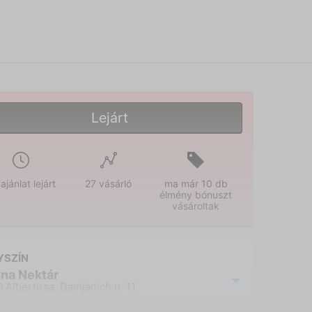
Lejárt
ajánlat lejárt
27 vásárló
ma már 10 db
élmény bónuszt
vásároltak
YSZÍN
ina Nektár
 Albertirsa, Damjanich u. 11.