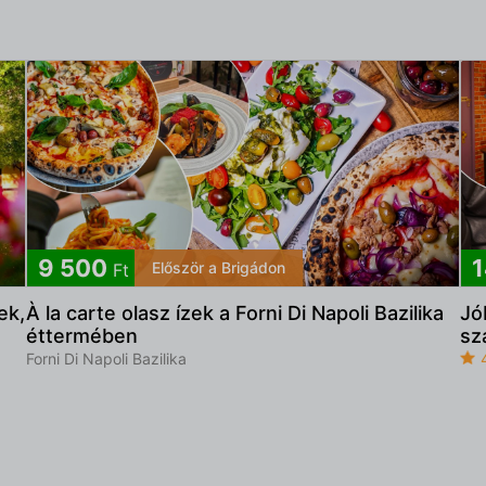
9 500
1
Először a Brigádon
Ft
ek,
À la carte olasz ízek a Forni Di Napoli Bazilika
Jó
éttermében
sz
Forni Di Napoli Bazilika