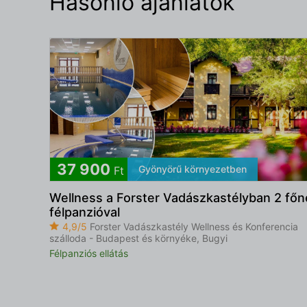
Hasonló ajánlatok
37 900
Gyönyörű környezetben
Ft
Wellness a Forster Vadászkastélyban 2 főn
félpanzióval
4,9/5
Forster Vadászkastély Wellness és Konferencia
szálloda - Budapest és környéke, Bugyi
Félpanziós ellátás