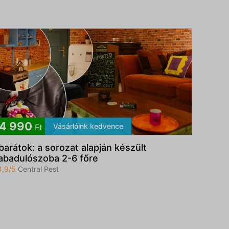
4 990
Vásárlóink kedvence
Ft
barátok: a sorozat alapján készült
abadulószoba 2-6 főre
4,9/5
Central Pest